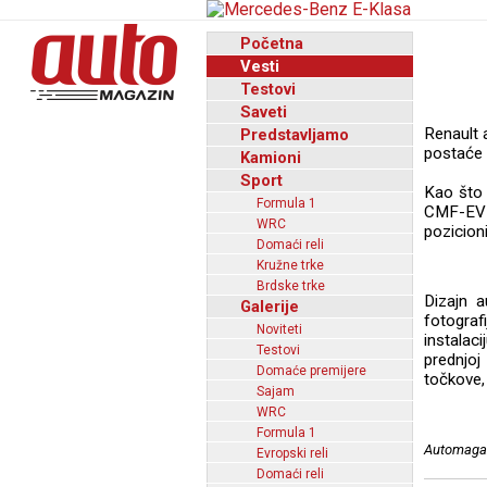
Početna
Vesti
Testovi
Saveti
Renault 
Predstavljamo
postaće e
Kamioni
Sport
Kao što 
Formula 1
CMF-EV k
WRC
pozicion
Domaći reli
Kružne trke
Brdske trke
Dizajn 
Galerije
fotogra
Noviteti
instalac
Testovi
prednjoj
Domaće premijere
točkove,
Sajam
WRC
Formula 1
Automagaz
Evropski reli
Domaći reli