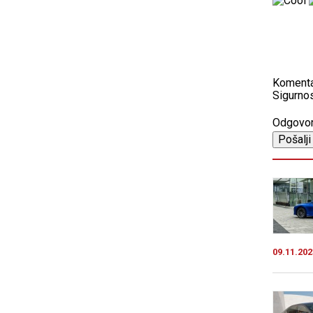
Koment
Sigurnos
Odgovo
09.11.202