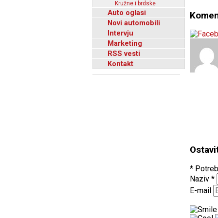
Kružne i brdske
Auto oglasi
Komen
Novi automobili
Intervju
Marketing
RSS vesti
Kontakt
Ostavi
* Potreb
Naziv
*
E-mail