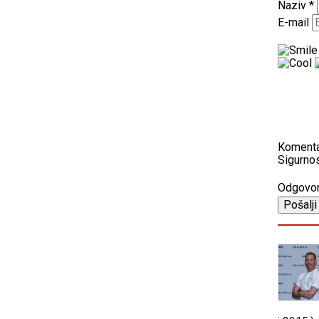
Naziv
*
E-mail
Koment
Sigurnos
Odgovo