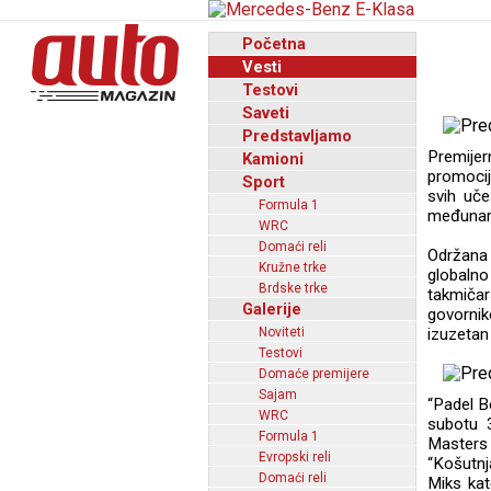
Početna
Vesti
Testovi
Saveti
Predstavljamo
Premijer
Kamioni
promocij
Sport
svih uče
Formula 1
međunaro
WRC
Domaći reli
Održana 
Kružne trke
globalno
Brdske trke
takmičar
Galerije
govornik
Noviteti
izuzetan
Testovi
Domaće premijere
Sajam
“Padel 
WRC
subotu 3
Formula 1
Masters 
Evropski reli
“Košutnj
Domaći reli
Miks kat