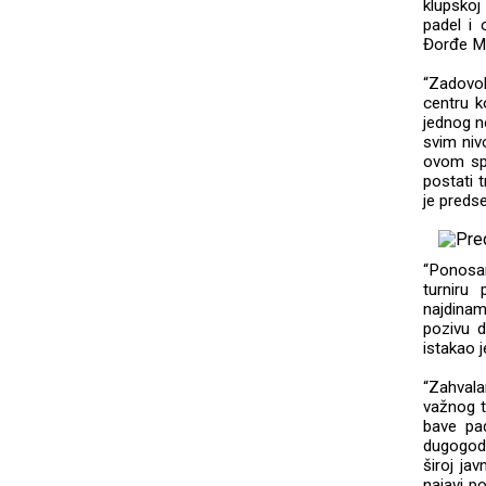
klupskoj
padel i 
Đorđe Mij
“Zadovol
centru k
jednog n
svim niv
ovom spo
postati t
je preds
“Ponosa
turniru
najdinam
pozivu d
istakao 
“Zahval
važnog tu
bave pa
dugogodi
široj ja
najavi p