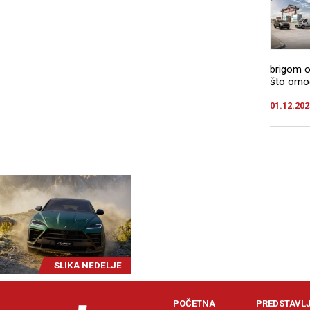
brigom o
što omogu
01.12.202
SLIKA NEDELJE
POČETNA
PREDSTAVL