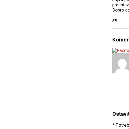
predstav
Dobro do
PR
Komen
Ostavi
* Potreb