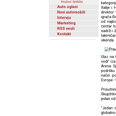
Kružne i brdske
kategorij
Auto oglasi
Italije 
Novi automobili
direktor
igrača Đ
Intervju
od najbo
Marketing
centar t
RSS vesti
sadrži i
Kontakt
takmiča
vikenda.
Ulaz na 
vodi” iz
Arena S
podršku 
način p
Evrope –
Prisutnim
Skupštin
jedan od 
“Jedan o
globalno