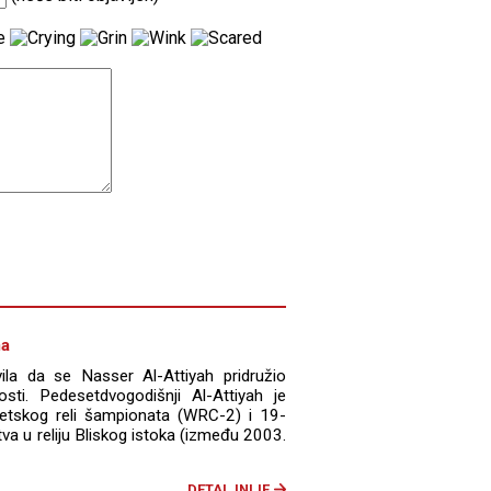
ma
ila da se Nasser Al-Attiyah pridružio
vosti. Pedesetdvogodišnji Al-Attiyah je
etskog reli šampionata (WRC-2) i 19-
va u reliju Bliskog istoka (između 2003.
DETALJNIJE