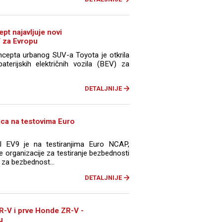
t najavljuje novi
V za Evropu
cepta urbanog SUV-a Toyota je otkrila
baterijskih električnih vozila (BEV) za
DETALJNIJE
ica na testovima Euro
del EV9 je na testiranjima Euro NCAP,
 organizacije za testiranje bezbednosti
 za bezbednost...
DETALJNIJE
-V i prve Honde ZR-V -
u