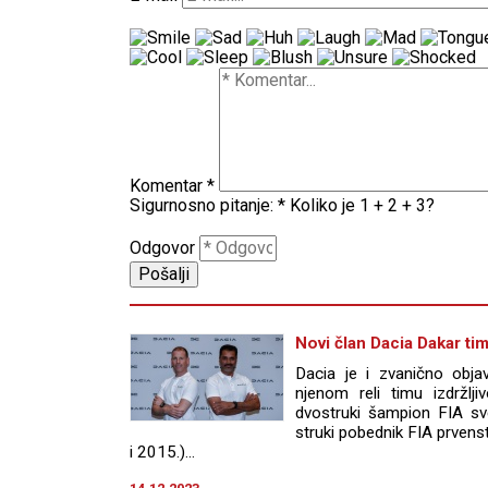
Komentar
*
Sigurnosno pitanje:
*
Koliko je 1 + 2 + 3?
Odgovor
Novi član Dacia Dakar ti
Dacia je i zvanično objav
njenom reli timu izdržlji
dvostruki šampion FIA sv
struki pobednik FIA prvenst
i 2015.)...