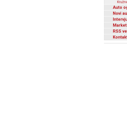
Kružne
Auto o
Novi a
Intervj
Market
RSS ve
Kontak