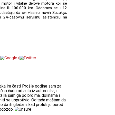
 motor i vitalne delove motora koji se
dina ili 100.000 km. Odobrava se i 12
dsećaju da svi vlasnici novih Suzukija,
i 24-časovnu servisnu asistenciju na
Svaka im čast! Prošle godine sam za
ično čudo od auta iz autorent-a, i
ozila sam ga po brdima, dolinama i
 niti se usprotivio. Od tada maštam da
je da ih gledam, kad protutnje pored
 odozdo.