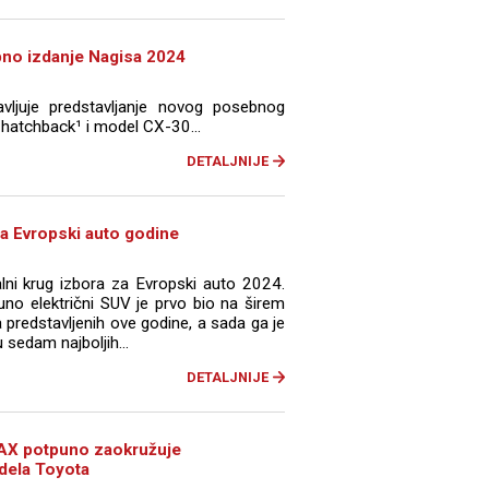
bno izdanje Nagisa 2024
juje predstavljanje novog posebnog
hatchback¹ i model CX-30...
DETALJNIJE
 za Evropski auto godine
alni krug izbora za Evropski auto 2024.
uno električni SUV je prvo bio na širem
predstavljenih ove godine, a sada ga je
 sedam najboljih...
DETALJNIJE
X potpuno zaokružuje
dela Toyota