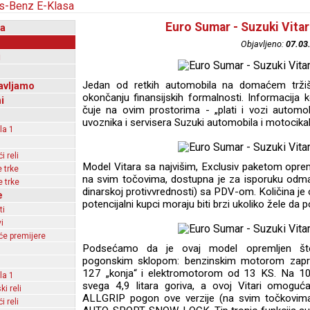
Euro Sumar - Suzuki Vitar
a
Objavljeno:
07.03
i
Jedan od retkih automobila na domaćem trži
avljamo
okončanju finansijskih formalnosti. Informacija k
i
čuje na ovim prostorima - „plati i vozi automo
uvoznika i servisera Suzuki automobila i motocikala
la 1
 reli
Model Vitara sa najvišim, Exclusiv paketom op
 trke
na svim točovima, dostupna je za isporuku odma
 trke
dinarskoj protivvrednosti) sa PDV-om. Količina je o
e
potencijalni kupci moraju biti brzi ukoliko žele da
ti
i
e premijere
Podsećamo da je ovaj model opremljen štedl
pogonskim sklopom: benzinskim motorom zapr
127 „konja“ i elektromotorom od 13 KS. Na 100
la 1
svega 4,9 litara goriva, a ovoj Vitari omogu
ki reli
ALLGRIP pogon ove verzije (na svim točkovima
 reli