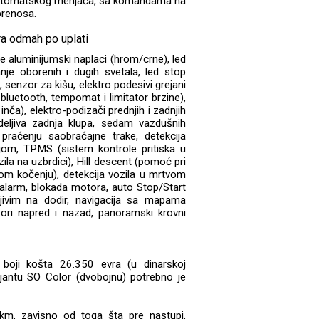
automatskog menjača, sa komandama na
prenosa.
e aluminijumski naplaci (hrom/crne), led
anje oborenih i dugih svetala, led stop
 senzor za kišu, elektro podesivi grejani
 bluetooth, tempomat i limitator brzine),
inča), elektro-podizači prednjih i zadnjih
deljiva zadnja klupa, sedam vazdušnih
 praćenju saobraćajne trake, detekcija
om, TPMS (sistem kontrole pritiska u
ila na uzbrdici), Hill descent (pomoć pri
om kočenju), detekcija vozila u mrtvom
r, alarm, blokada motora, auto Stop/Start
ljivim na dodir, navigacija sa mapama
ori napred i nazad, panoramski krovni
boji košta 26.350 evra (u dinarskoj
rijantu SO Color (dvobojnu) potrebno je
0 km, zavisno od toga šta pre nastupi,