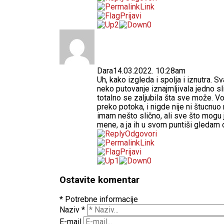
Link
Prijavi
2
0
Dara
14.03.2022. 10:28am
Uh, kako izgleda i spolja i iznutra. 
neko putovanje iznajmljivala jedno sl
totalno se zaljubila šta sve može. V
preko potoka, i nigde nije ni štucnuo
imam nešto slično, ali sve što mogu 
mene, a ja ih u svom puntiši gledam
Odgovori
Link
Prijavi
1
0
Ostavite komentar
* Potrebne informacije
Naziv
*
E-mail