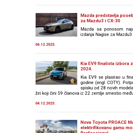
Mazda predstavlja pose
za Mazdu3 i CX-30
Mazda sa ponosom najavl
izdanja Nagise za Mazdu3 
06.12.2023.
Kia EV9 finalista izbora
2024.
Kia EV9 se plasirao u fin
godine (engl. COTY). Potp
spisku od 28 novih modela 
žiri koji čini 59 članova iz 22 zemlje smestio među
04.12.2023.
Nova Toyota PROACE MA
elektrifikovanu gamu mo