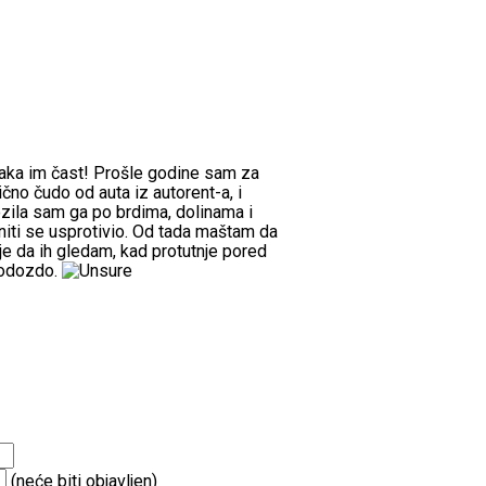
Svaka im čast! Prošle godine sam za
ično čudo od auta iz autorent-a, i
ozila sam ga po brdima, dolinama i
 niti se usprotivio. Od tada maštam da
je da ih gledam, kad protutnje pored
 odozdo.
(neće biti objavljen)