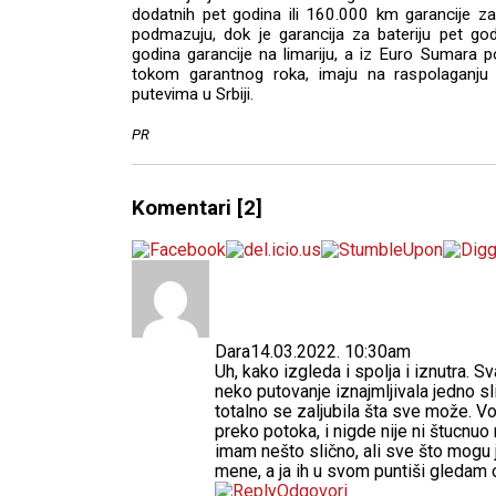
dodatnih pet godina ili 160.000 km garancije za
podmazuju, dok je garancija za bateriju pet go
godina garancije na limariju, a iz Euro Sumara po
tokom garantnog roka, imaju na raspolaganju 
putevima u Srbiji.
PR
Komentari
[2]
Dara
14.03.2022. 10:30am
Uh, kako izgleda i spolja i iznutra. 
neko putovanje iznajmljivala jedno sl
totalno se zaljubila šta sve može. V
preko potoka, i nigde nije ni štucnuo
imam nešto slično, ali sve što mogu 
mene, a ja ih u svom puntiši gledam
Odgovori