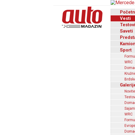
Početn
Vesti
Testov
Saveti
Predst
Kamion
Sport
Formu
WRC
Domaći
Kružne
Brdske
Galerij
Novite
Testov
Domać
Sajam
WRC
Formu
Evrops
Domaći