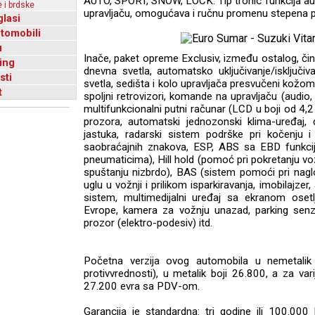
AUTO, SPORT, SNOW, LOCK. Tip tronic funkcija 
 i brdske
upravljaču, omogućava i ručnu promenu stepena 
glasi
utomobili
u
Inače, paket opreme Exclusiv, između ostalog, čin
ing
dnevna svetla, automatsko uključivanje/isključiv
sti
svetla, sedišta i kolo upravljača presvučeni kožom,
t
spoljni retrovizori, komande na upravljaču (audio,
multifunkcionalni putni računar (LCD u boji od 4,2 
prozora, automatski jednozonski klima-uređaj, 
jastuka, radarski sistem podrške pri kočenju i
saobraćajnih znakova, ESP, ABS sa EBD funkcij
pneumaticima), Hill hold (pomoć pri pokretanju voz
spuštanju nizbrdo), BAS (sistem pomoći pri nagl
uglu u vožnji i prilikom isparkiravanja, imobilajze
sistem, multimedijalni uređaj sa ekranom oset
Evrope, kamera za vožnju unazad, parking senz
prozor (elektro-podesiv) itd.
Početna verzija ovog automobila u nemetalik 
protivvrednosti), u metalik boji 26.800, a za va
27.200 evra sa PDV-om.
Garancija je standardna: tri godine ili 100.00