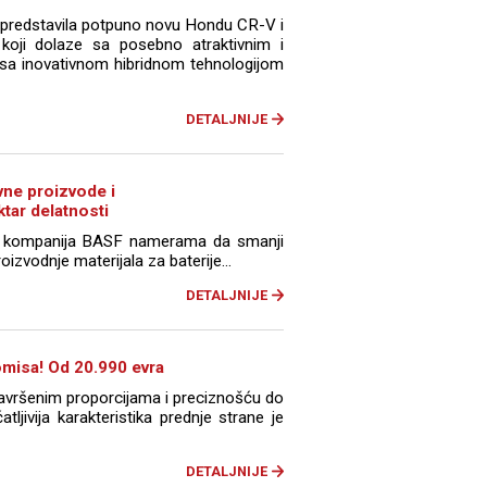
e predstavila potpuno novu Hondu CR-V i
koji dolaze sa posebno atraktivnim i
sa inovativnom hibridnom tehnologijom
DETALJNIJE
vne proizvode i
ktar delatnosti
a kompanija BASF namerama da smanji
oizvodnje materijala za baterije...
DETALJNIJE
misa! Od 20.990 evra
avršenim proporcijama i preciznošću do
atljivija karakteristika prednje strane je
DETALJNIJE