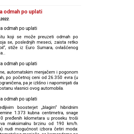
a odmah po uplati
.2022.
štu koji se može preuzeti odmah po
oja se, poslednjih meseci, zaista retko
bil“, stiže iz Euro Sumara, ovlašćenog
...
reme, automatskim menjačem i pogonom
h, po početnoj ceni od 26.350 evra (u
graničena, pa je izlišno i napominjati da
 postanu vlasnici ovog automobila.
jivim boosterjet „blagim“ hibridnim
emine 1.373 kubna centimetra, snage
 pređenih kilometara u proseku troši
ćava maksimalnu brzinu od 190 km/h.
) nudi mogućnost izbora četiri moda: