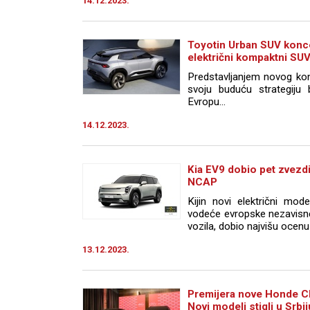
14.12.2023.
Toyotin Urban SUV koncep
električni kompaktni SU
Predstavljanjem novog kon
svoju buduću strategiju 
Evropu...
14.12.2023.
Kia EV9 dobio pet zvezd
NCAP
Kijin novi električni mo
vodeće evropske nezavisne
vozila, dobio najvišu ocenu
13.12.2023.
Premijera nove Honde CR
Novi modeli stigli u Srbij