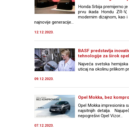
Honda Srbija premijerno j
prvu ikada Hondu ZR-V, 
modernim dizajnom, kao i 
najnovije generacije...
12.12.2023.
BASF predstavlja inovati
tehnologije za širok spe
Najveća svetska hemijsk
uticaj na okolinu prilikom pr
09.12.2023.
Opel Mokka, bez kompro
Opel Mokka impresionira s
najsitnijih detalja. Najupeč
nepogrešivi Opel Vizor...
07.12.2023.