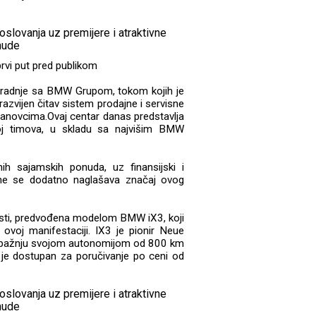
rvi put pred publikom
aradnje sa BMW Grupom, tokom kojih je
zvijen čitav sistem prodajne i servisne
banovcima.Ovaj centar danas predstavlja
voj timova, u skladu sa najvišim BMW
nih sajamskih ponuda, uz finansijski i
ime se dodatno naglašava značaj ovog
osti, predvođena modelom BMW iX3, koji
 ovoj manifestaciji. IX3 je pionir Neue
iku pažnju svojom autonomijom od 800 km
 je dostupan za poručivanje po ceni od