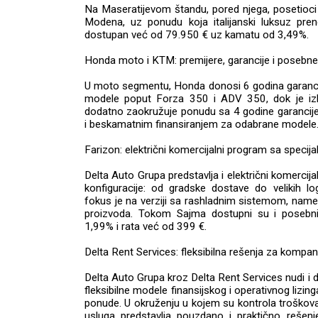
Na Maseratijevom štandu, pored njega, posetioci
Modena, uz ponudu koja italijanski luksuz pre
dostupan već od 79.950 € uz kamatu od 3,49%.
Honda moto i KTM: premijere, garancije i posebn
U moto segmentu, Honda donosi 6 godina garancij
modele poput Forza 350 i ADV 350, dok je i
dodatno zaokružuje ponudu sa 4 godine garancij
i beskamatnim finansiranjem za odabrane modele
Farizon: električni komercijalni program sa specij
Delta Auto Grupa predstavlja i električni komercij
konfiguracije: od gradske dostave do velikih lo
fokus je na verziji sa rashladnim sistemom, name
proizvoda. Tokom Sajma dostupni su i posebni 
1,99% i rata već od 399 €.
Delta Rent Services: fleksibilna rešenja za kompan
Delta Auto Grupa kroz Delta Rent Services nudi i d
fleksibilne modele finansijskog i operativnog lizi
ponude. U okruženju u kojem su kontrola troškova 
usluga predstavlja pouzdano i praktično rešenj