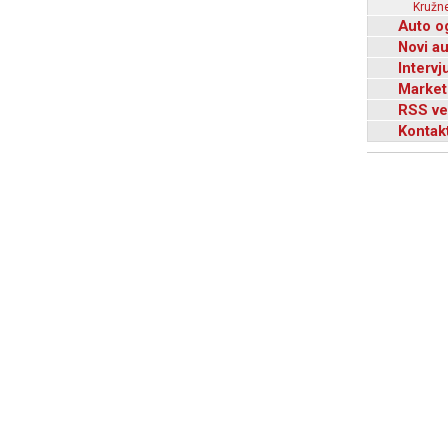
Kružne
Auto o
Novi a
Intervj
Market
RSS ve
Kontak