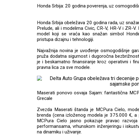
Honda Srbija: 20 godina poverenja, uz osmogodišn
Honda Srbija obeležava 20 godina rada, uz sna
Prelude, ali i modelima Civic, CR-V, HR-V i ZR-V.
model koji se vraća kao snažan simbol Hondin
pristupa dizajnu i tehnologiji.
Najvažnija novina je uvođenje osmogodišnje gar
pruža dodatna sigurnost i dugoročna bezbrižnost
je i beskamatno finansiranje kroz operativni i fina
pravna lica za sve modele.
Maserati ponovo osvaja Sajam: fantastična MCPu
Grecale
Zvezda Maserati štanda je MCPura Cielo, model 
brenda (cena izloženog modela je 375.000 €, a
MCPura Cielo jasno pokazuje pravac razvoja
performansama, vrhunskom inženjeringu i iskust
na dinamiku i uživanje.