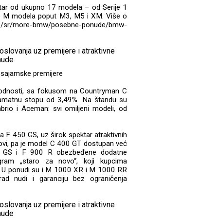
ktar od ukupno 17 modela – od Serije 1
e do M modela poput M3, M5 i XM. Više o
s/sr/more-bmw/posebne-ponude/bmw-
 sajamske premijere
odnosti, sa fokusom na Countryman C
kamatnu stopu od 3,49%. Na štandu su
brio i Aceman: svi omiljeni modeli, od
F 450 GS, uz širok spektar atraktivnih
lovi, pa je model C 400 GT dostupan već
 GS i F 900 R obezbeđene dodatne
gram „staro za novo“, koji kupcima
 U ponudi su i M 1000 XR i M 1000 RR
rad nudi i garanciju bez ograničenja