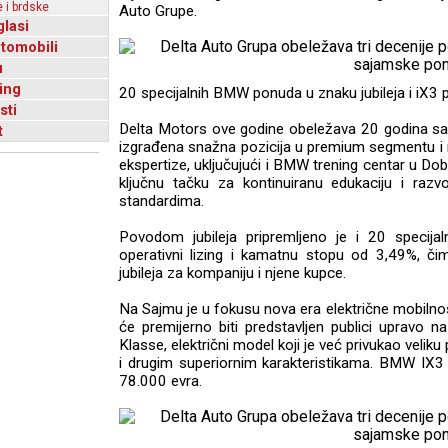
 i brdske
Auto Grupe.
glasi
utomobili
u
ing
20 specijalnih BMW ponuda u znaku jubileja i iX3 p
sti
Delta Motors ove godine obeležava 20 godina s
t
izgrađena snažna pozicija u premium segmentu i ra
ekspertize, uključujući i BMW trening centar u Do
ključnu tačku za kontinuiranu edukaciju i raz
standardima.
Povodom jubileja pripremljeno je i 20 specijal
operativni lizing i kamatnu stopu od 3,49%, č
jubileja za kompaniju i njene kupce.
Na Sajmu je u fokusu nova era električne mobiln
će premijerno biti predstavljen publici upravo na
Klasse, električni model koji je već privukao vel
i drugim superiornim karakteristikama. BMW IX3
78.000 evra.