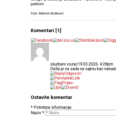
parkom.
Foto: Milomir Bošković
Komentari
[1]
sluzbeni vozac
19.03.2026. 4:28pm
Delta je na sada na sajmu kao nekad
Odgovori
Link
Prijavi
6
0
Ostavite komentar
* Potrebne informacije
Naziv
*