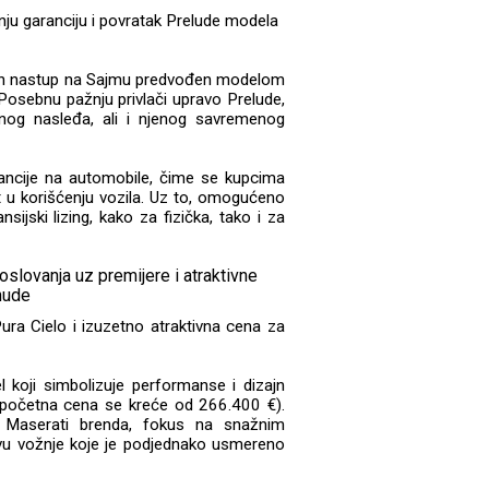
ju garanciju i povratak Prelude modela
žan nastup na Sajmu predvođen modelom
 Posebnu pažnju privlači upravo Prelude,
og nasleđa, ali i njenog savremenog
ancije na automobile, čime se kupcima
 u korišćenju vozila. Uz to, omogućeno
nsijski lizing, kako za fizička, tako i za
ra Cielo i izuzetno atraktivna cena za
koji simbolizuje performanse i dizajn
 početna cena se kreće od 266.400 €).
 Maserati brenda, fokus na snažnim
vu vožnje koje je podjednako usmereno