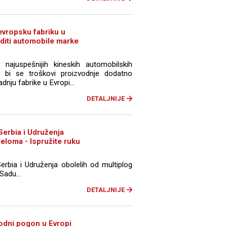
evropsku fabriku u
oditi automobile marke
ajuspešnijih kineskih automobilskih
 bi se troškovi proizvodnje dodatno
dnju fabrike u Evropi...
DETALJNIJE
Serbia i Udruženja
jeloma - Ispružite ruku
rbia i Udruženja obolelih od multiplog
Sadu...
DETALJNIJE
vodni pogon u Evropi