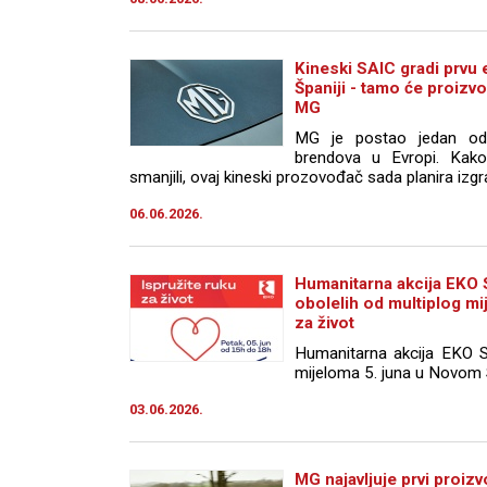
Kineski SAIC gradi prvu 
Španiji - tamo će proizv
MG
MG je postao jedan od n
brendova u Evropi. Kako
smanjili, ovaj kineski prozovođač sada planira izgra
06.06.2026.
Humanitarna akcija EKO 
obolelih od multiplog mi
za život
Humanitarna akcija EKO Se
mijeloma 5. juna u Novom 
03.06.2026.
MG najavljuje prvi proiz