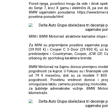
Pored njega, posetioci mogu da vide i širok spe
do Serije 7, kroz X gamu i električni iX, pa sv
BMW sajamskim ponudama: https://www.bmw.r
posebna-ponuda.html
MINI i BMW Motorrad: atraktivne kamatne stope i
Za MINI su pripremljene posebne sajamske pog
(39.900 €) i Cooper C 3-Door (29.900 €), uz 
predstavljeni i Countryman, Cooper, JCW GP, Ca
urbanog do sportskog karaktera brenda.
BMW Motorrad na Sajmu donosi premijeru modela 
pogodnosti za kupce. U fokusu su i finansijski us
od 79 € mesečno, dok su za modele F 800
pogodnosti. Posebnu vrednost donosi i pro
omogućava lakšu zamenu postojećeg motocikla..
za ljubitelje adrenalinske vožnje. BMW Motor
kilometraže.