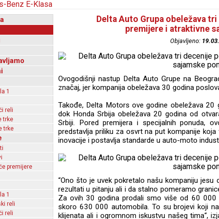
Delta Auto Grupa obeležava tri
a
premijere i atraktivne 
i
Objavljeno:
19.03
avljamo
i
Ovogodišnji nastup Delta Auto Grupe na Beogr
značaj, jer kompanija obeležava 30 godina poslova
la 1
Takođe, Delta Motors ove godine obeležava 20 
 reli
dok Honda Srbija obeležava 20 godina od otvara
 trke
Srbiji. Pored premijera i specijalnih ponuda, 
 trke
predstavlja priliku za osvrt na put kompanije koja 
e
inovacije i postavlja standarde u auto-moto industri
ti
i
e premijere
“Ono što je uvek pokretalo našu kompaniju jesu 
rezultati u pitanju ali i da stalno pomeramo grani
la 1
Za ovih 30 godina prodali smo više od 60 000 a
ki reli
skoro 630 000 automobila. To su brojevi koji n
 reli
klijenata ali i ogromnom iskustvu našeg tima“, iz