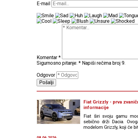
E-mail
Komentar
*
Sigurnosno pitanje:
*
Napiši rečima broj 9.
Odgovor
Fiat Grizzly - prva zvanič
informacije
Fiat širi svoju gamu mod
sebično drži Dacia. Ovog
modelom Grizzly, koji će bit
08.06.2026.