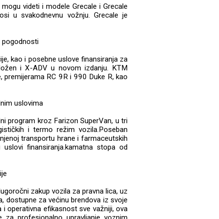
 mogu videti i modele Grecale i Grecale
nosi u svakodnevnu vožnju. Grecale je
e pogodnosti
e, kao i posebne uslove finansiranja za
zložen i X-ADV u novom izdanju. KTM
e, premijerama RC 9R i 990 Duke R, kao
.
alnim uslovima
alni program kroz Farizon SuperVan, u tri
gističkih i termo režim vozila.Poseban
njenoj transportu hrane i farmaceutskih
uslovi finansiranja.kamatna stopa od
ije
ugoročni zakup vozila za pravna lica, uz
nga, dostupne za većinu brendova iz svoje
i operativna efikasnost sve važniji, ova
e za profesionalno upravljanje voznim