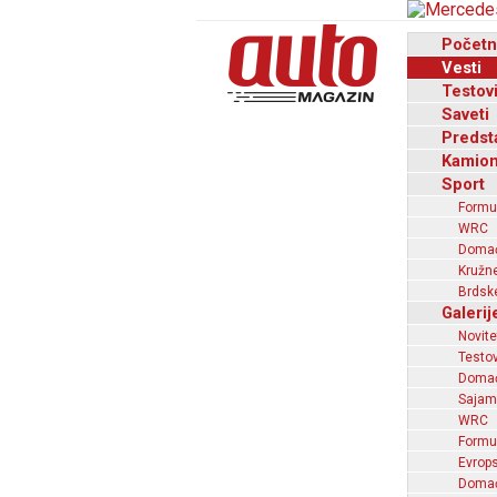
Početn
Vesti
Testov
Saveti
Predst
Kamion
Sport
Formu
WRC
Domaći
Kružne
Brdske
Galerij
Novite
Testov
Domać
Sajam
WRC
Formu
Evrops
Domaći