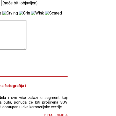
(neće biti objavljen)
na fotografija i
ela i sve više zalazi u segment koji
a puta, ponuda će biti proširena SUV
i dostupan u dve karoserijske verzije...
DETALJNIJE