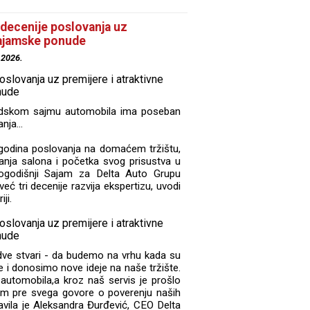
 decenije poslovanja uz
sajamske ponude
.2026.
adskom sajmu automobila ima poseban
nja...
godina poslovanja na domaćem tržištu,
nja salona i početka svog prisustva u
ovogodišnji Sajam za Delta Auto Grupu
već tri decenije razvija ekspertizu, uvodi
ji.
dve stvari - da budemo na vrhu kada su
ce i donosimo nove ideje na naše tržište.
utomobila,a kroz naš servis je prošlo
am pre svega govore o poverenju naših
javila je Aleksandra Đurđević, CEO Delta