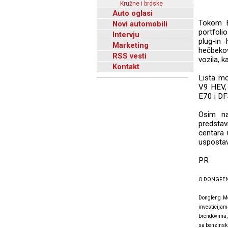
Kružne i brdske
Auto oglasi
Tokom B
Novi automobili
portfoli
Intervju
plug-in
Marketing
hečbekov
RSS vesti
vozila, k
Kontakt
Lista mo
V9 HEV,
E70 i D
Osim na
predstav
centara
uspostav
PR
O DONGFEN
Dongfeng Mo
investicijam
brendovima, 
sa benzinski