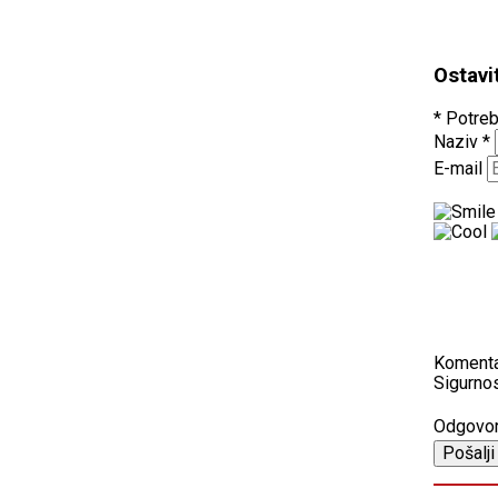
Ostavi
* Potreb
Naziv
*
E-mail
Koment
Sigurnos
Odgovo