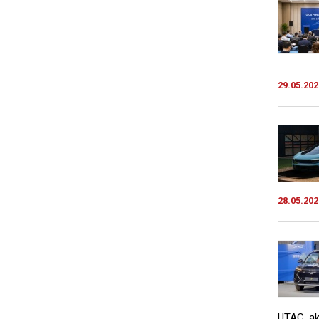
29.05.202
28.05.202
UTAC, ak