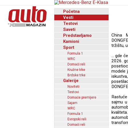
Početna
Vesti
Testovi
Saveti
China M
Predstavljamo
DONGFE
Kamioni
tržištu,
Sport
Formula 1
... gde 
WRC
2026. g
Domaći reli
posetioc
Kružne trke
modele j
Brdske trke
iskustv
Galerije
posetila
DONGFEN
Noviteti
Testovi
Rastuće
Domaće premijere
sajmu u
Sajam
automobi
WRC
kvalitet
Formula 1
automobi
Evropski reli
transform
Domaći reli