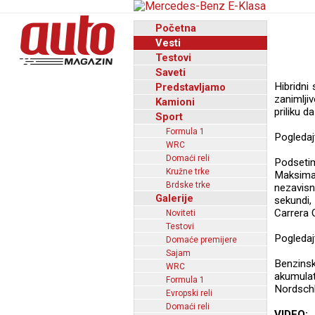
Početna
Vesti
Testovi
Saveti
Hibridni
Predstavljamo
zanimlji
Kamioni
priliku d
Sport
Formula 1
Pogledaj
WRC
Domaći reli
Podseti
Kružne trke
Maksima
Brdske trke
nezavis
Galerije
sekundi,
Carrera 
Noviteti
Testovi
Pogledaj
Domaće premijere
Sajam
Benzinsk
WRC
akumula
Formula 1
Nordschle
Evropski reli
Domaći reli
VIDEO: