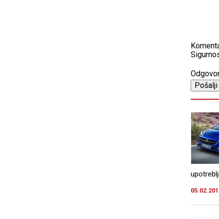
Koment
Sigurnos
Odgovo
upotreblj
05.02.201