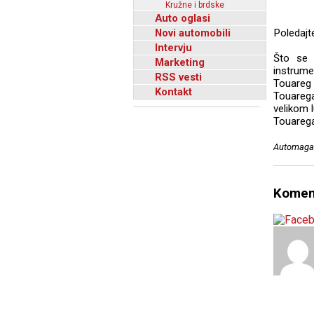
Kružne i brdske
Auto oglasi
Novi automobili
Poledajt
Intervju
Što se 
Marketing
instrumen
RSS vesti
Touareg
Kontakt
Touarega
velikom 
Touarega
Automagaz
Komen