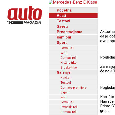
Početna
Vesti
Testovi
Saveti
Aktuelna
Predstavljamo
da je do
Kamioni
ovo popu
Sport
Formula 1
WRC
Pogleda
Domaći reli
Kružne trke
Zahvalju
Brdske trke
će novi 
Galerije
Noviteti
Testovi
Pogledaj
Domaće premijere
Sajam
Kao što 
WRC
Najveće 
Formula 1
Prime GT
Evropski reli
grupe.
Domaći reli