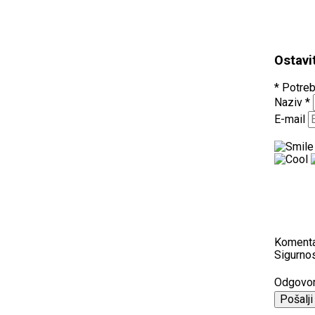
Ostavi
* Potreb
Naziv
*
E-mail
Koment
Sigurnos
Odgovo