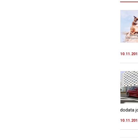
10.11.201
dodata j
10.11.201