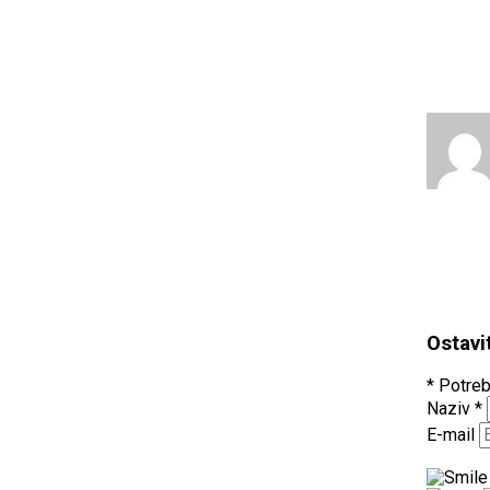
Ostavi
* Potreb
Naziv
*
E-mail