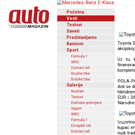
Početna
Vesti
Testovi
Saveti
Predstavljamo
Toyota S
Kamioni
akcijsko
Sport
Formula 1
Uz to, 
WRC
finansir
Domaći reli
kompleta
Kružne trke
Brdske trke
POLA-POL
Galerije
dok se d
Noviteti
hibridni
EUR i 36
Testovi
Narodne 
Domaće premijere
Sajam
WRC
Formula 1
Izuzetno
Evropski reli
kupac im
Domaći reli
nudi tra