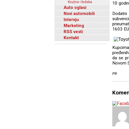
Kružne i brdske
10 godin
Auto oglasi
Novi automobili
Dodatni
subvenc
Intervju
pneumati
Marketing
1603 EUR
RSS vesti
Kontakt
Kupcima 
pređenih
da se pr
Novom Sa
PR
Komen