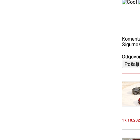
Koment
Sigurnos
Odgovo
17.10.202