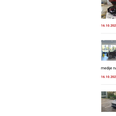
16.10.202
medije na
16.10.202