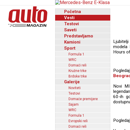
Početna
Vesti
Testovi
Saveti
Predstavljamo
Ljubitel
Kamioni
modela M
Sport
Hours of 
Formula 1
WRC
Domaći reli
Pogleda
Kružne trke
Beogra
Brdske trke
Galerije
Novi MI
Noviteti
legendar
Testovi
60-ih g
Domaće premijere
dostupna 
Sajam
WRC
Formula 1
Pogledaj
Evropski reli
Domaći reli