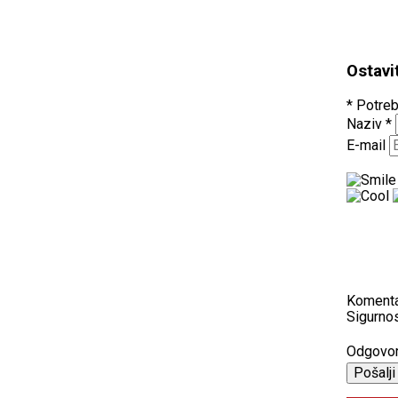
Ostavi
* Potreb
Naziv
*
E-mail
Koment
Sigurnos
Odgovo