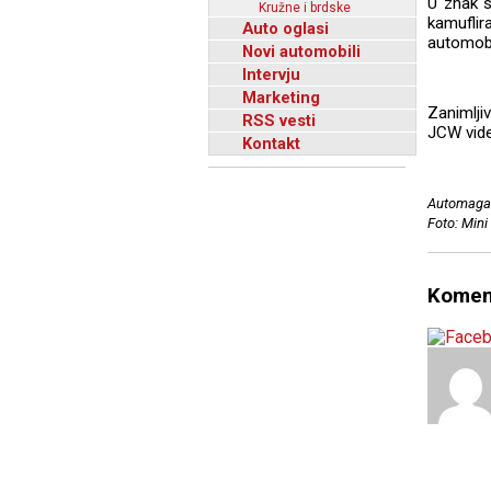
U znak s
Kružne i brdske
kamuflir
Auto oglasi
automobi
Novi automobili
Intervju
Marketing
Zanimlji
RSS vesti
JCW videć
Kontakt
Automagaz
Foto: Mini
Komen