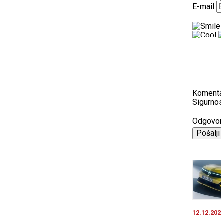
E-mail
Koment
Sigurnos
Odgovo
12.12.202