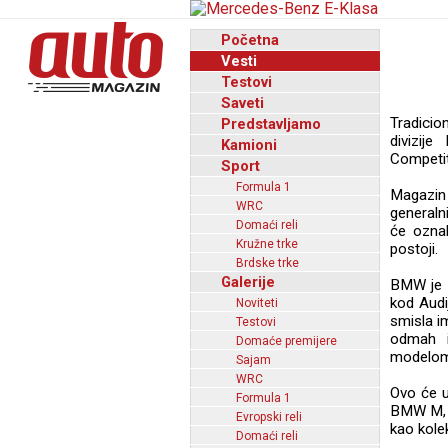
Početna
Vesti
Testovi
Saveti
Tradici
Predstavljamo
divizij
Kamioni
Competi
Sport
Formula 1
Magazin
WRC
generaln
Domaći reli
će oznak
Kružne trke
postoji.
Brdske trke
Galerije
BMW je o
kod Audi
Noviteti
smisla i
Testovi
odmah i
Domaće premijere
modelom.
Sajam
WRC
Ovo će uč
Formula 1
BMW M, s
Evropski reli
kao kole
Domaći reli