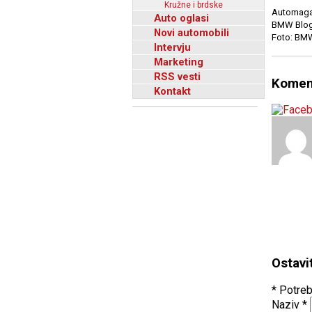
Kružne i brdske
Automaga
Auto oglasi
BMW Blo
Novi automobili
Foto: BM
Intervju
Marketing
RSS vesti
Komen
Kontakt
Ostavi
* Potreb
Naziv
*