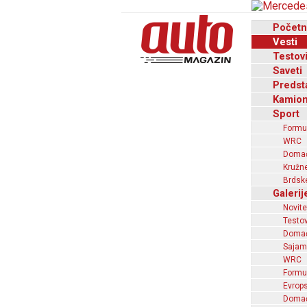
Početn
Vesti
Testov
Saveti
Predst
Kamion
Sport
Formu
WRC
Domaći
Kružne
Brdske
Galerij
Novite
Testov
Domać
Sajam
WRC
Formu
Evrops
Domaći