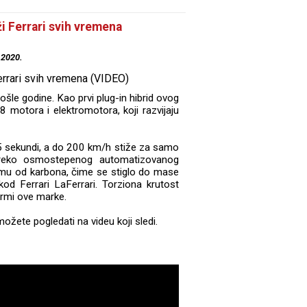
ži Ferrari svih vremena
.2020.
ošle godine. Kao prvi plug-in hibrid ovog
V8 motora i elektromotora, koji razvijaju
,5 sekundi, a do 200 km/h stiže za samo
preko osmostepenog automatizovanog
rmu od karbona, čime se stiglo do mase
d Ferrari LaFerrari. Torziona krutost
ormi ove marke.
žete pogledati na videu koji sledi.