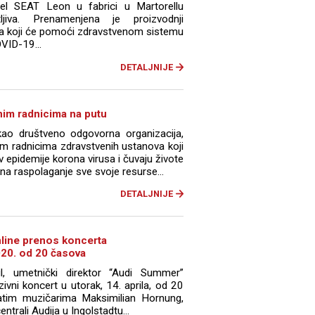
del SEAT Leon u fabrici u Martorellu
jiva. Prenamenjena je proizvodnji
ra koji će pomoći zdravstvenom sistemu
VID-19...
DETALJNIJE
im radnicima na putu
ao društveno odgovorna organizacija,
im radnicima zdravstvenih ustanova koji
 epidemije korona virusa i čuvaju živote
 na raspolaganje sve svoje resurse...
DETALJNIJE
nline prenos koncerta
2020. od 20 časova
vil, umetnički direktor “Audi Summer”
ivni koncert u utorak, 14. aprila, od 20
tim muzičarima Maksimilian Hornung,
ntrali Audija u Ingolstadtu...