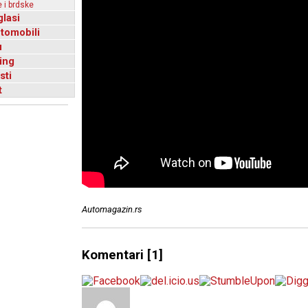
 i brdske
glasi
utomobili
u
ing
sti
t
Automagazin.rs
Komentari
[1]