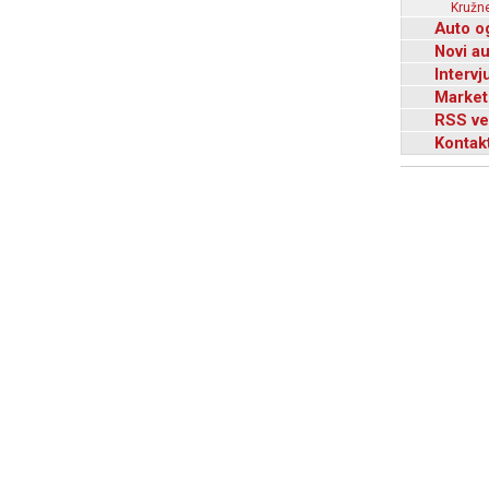
Kružne
Auto o
Novi a
Intervj
Market
RSS ve
Kontak