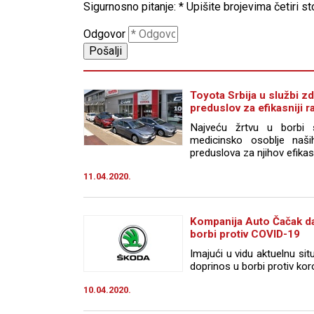
Sigurnosno pitanje:
*
Upišite brojevima četiri s
Odgovor
Toyota Srbija u službi zd
preduslov za efikasniji r
Najveću žrtvu u borbi 
medicinsko osoblje naši
preduslova za njihov efikasa
11.04.2020.
Kompanija Auto Čačak da
borbi protiv COVID-19
Imajući u vidu aktuelnu sit
doprinos u borbi protiv koro
10.04.2020.