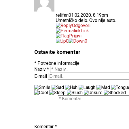
relifan
01.02.2020. 8:19pm
Umetničko delo. Ovo nije auto.
Odgovori
Link
Prijavi
0
0
Ostavite komentar
* Potrebne informacije
Naziv
*
E-mail
Komentar
*