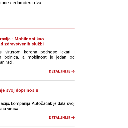
totine sedamdest dva.
ravlja - Mobilnost kao
ad zdravstvenih službi
s virusom korona podnose lekari i
h bolnica, a mobilnost je jedan od
n rad...
DETALJNIJE
je svoj doprinos u
uaciju, kompanija Autočačak je dala svoj
na virusa...
DETALJNIJE