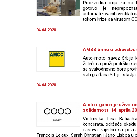
Proizvodna linija za mo
gotovo je neprepoznatl
automatizovanih ventilato
tokom krize sa virusom CO
04.04.2020.
AMSS brine o zdravstven
Auto-moto savez Srbije k
želeći da pruži podršku sv
se svakodnevno bore protiv
svih građana Srbije, stavlja
04.04.2020.
Audi organizuje uživo o
solidarnosti 14. aprila 
Violinistka Lisa Batiash
koncerata, održaće ekskluz
časova zajedno sa pozna
François Leleux, Sarah Christian i Jano Lisboa u ce