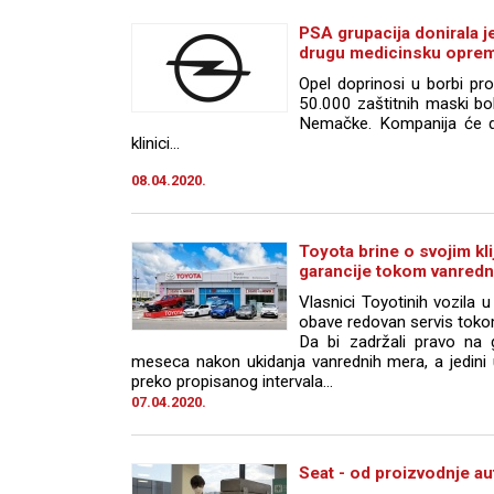
PSA grupacija donirala j
drugu medicinsku oprem
Opel doprinosi u borbi pr
50.000 zaštitnih maski bo
Nemačke. Kompanija će d
klinici...
08.04.2020.
Toyota brine o svojim kli
garancije tokom vanredn
Vlasnici Toyotinih vozila u
obave redovan servis toko
Da bi zadržali pravo na 
meseca nakon ukidanja vanrednih mera, a jedini
preko propisanog intervala...
07.04.2020.
Seat - od proizvodnje au