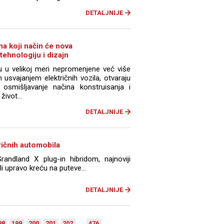
DETALJNIJE
a koji način će nova
tehnologiju i dizajn
 u velikoj meri nepromenjene već više
usvajanjem električnih vozila, otvaraju
smišljavanje načina konstruisanja i
život...
DETALJNIJE
ričnih automobila
ndland X plug-in hibridom, najnoviji
i upravo kreću na puteve...
DETALJNIJE
98
199
200
201
202
. . .
476