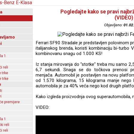
Pogledajte kako se pravi najbr
a
(VIDEO)
i
Objavljeno:
01.02
avljamo
Ferrari SF90 Stradale je predstavljen polovinom pr
i
italijanskog brenda, koristi kombinaciju bi-turbo 
kombinovanu snagu od 1.000 KS!
la 1
Iz stanja mirovanja do "stotke" treba mu samo 2
 reli
6,7 sekundi. Snaga se do točkova prenosi 
 trke
menjača. Automobil je postavljen na novu platfo
 trke
od 1.570 kilograma, 15 kilograma manje nego ko
e
automobila je za 40% veća nego kod drugih platf
ti
Kako izgleda proizvodnja ovog superautomobila, mo
i
e premijere
VIDEO:
la 1
ki reli
 reli