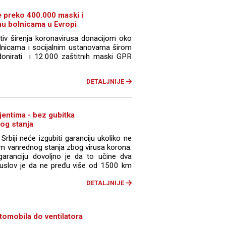
e preko 400.000 maski i
u bolnicama u Evropi
otiv širenja koronavirusa donacijom oko
lnicama i socijalnim ustanovama širom
onirati i 12.000 zaštitnih maski GPR
DETALJNIJE
jentima - bez gubitka
og stanja
 Srbiji neće izgubiti garanciju ukoliko ne
m vanrednog stanja zbog virusa korona.
garanciju dovoljno je da to učine dva
 uslov je da ne pređu više od 1500 km
DETALJNIJE
tomobila do ventilatora