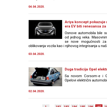
04.04.2020.
Ariya koncept pokazuje n
era EV biti renesansa za 
Osnove automobila bile su
od jednog veka. Masovnim 
se nove mogućnosti za o
oblikovanja vozila kao i njihovog integrisanja u naš 
03.04.2020.
Duga tradicija Opel elekt
Sa novom Corsom-e i Gra
Opelovi električni automobil
02.04.2020.
1
. . .
192
193
194
195
196
197
1