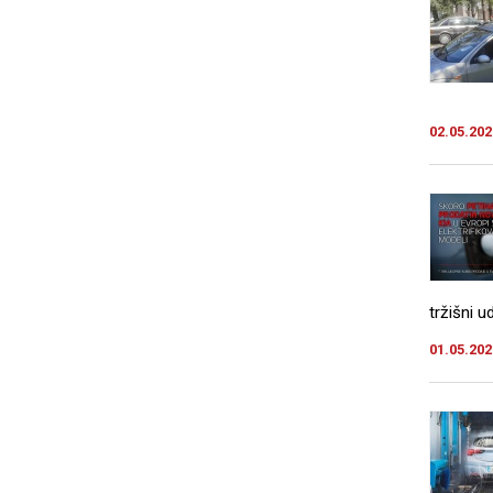
02.05.202
tržišni u
01.05.202