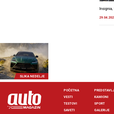
Insignia,
29.04.202
SLIKA NEDELJE
POČETNA
PREDSTAVL
VESTI
KAMIONI
TESTOVI
SPORT
SAVETI
GALERIJE