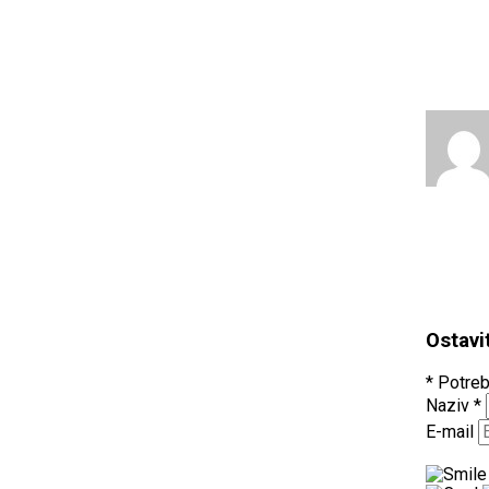
Ostavi
* Potreb
Naziv
*
E-mail