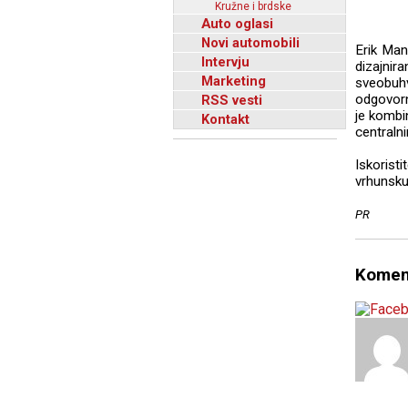
Kružne i brdske
Auto oglasi
Novi automobili
Erik Man
Intervju
dizajnir
Marketing
sveobuh
odgovorn
RSS vesti
je kombin
Kontakt
centraln
Iskorist
vrhunsku 
PR
Komen