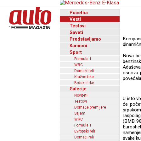
Početna
Vesti
Testovi
Saveti
Kompanij
Predstavljamo
dinamičn
Kamioni
Sport
Nova ben
Formula 1
benzins
WRC
Adaševa
Domaći reli
osnovu p
Kružne trke
povećal
Brdske trke
Galerije
Noviteti
U isto v
Testovi
će poče
Domaće premijere
srpskom
Sajam
raspola
WRC
(BMB 98)
Formula 1
Euroshe
Evropski reli
namenjen
Domaći reli
svake ku