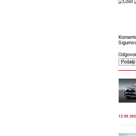
Koment
Sigurnos
Odgovo
12.05.202