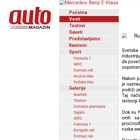
Početna
Vesti
Testovi
Saveti
Predstavljamo
Kamioni
Svetska
Sport
industri
Formula 1
da poveć
WRC
sopstveno
Domaći reli
Kružne trke
Nakon pa
Brdske trke
je nasta
Galerije
podrži p
Noviteti
Taj nač
teritorij
Testovi
Domaće premijere
Dok su N
Sajam
onih sa
WRC
proizvo
Formula 1
ruska we
Evropski reli
Domaći reli