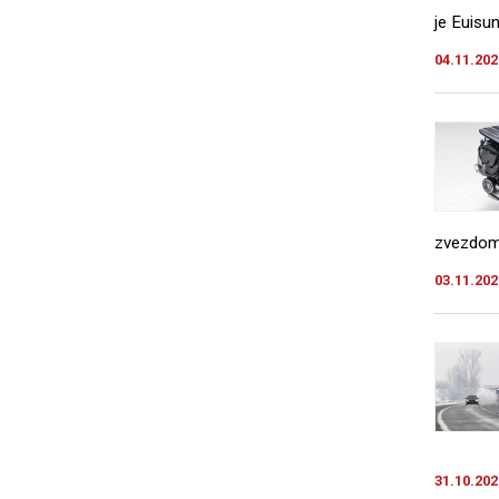
je Euisu
04.11.202
zvezdom 
03.11.202
31.10.202