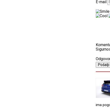
E-mail
Koment
Sigurnos
Odgovo
ima pogo