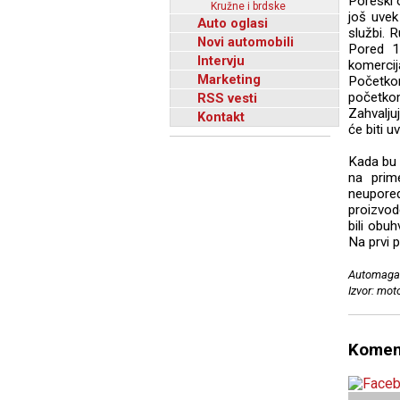
Poreski o
Kružne i brdske
još uvek
Auto oglasi
službi. R
Novi automobili
Pored 1
Intervju
komerci
Marketing
Početkom
početkom
RSS vesti
Zahvalju
Kontakt
će biti 
Kada bu 
na prim
neupored
proizvod
bili obu
Na prvi 
Automagaz
Izvor: mot
Komen