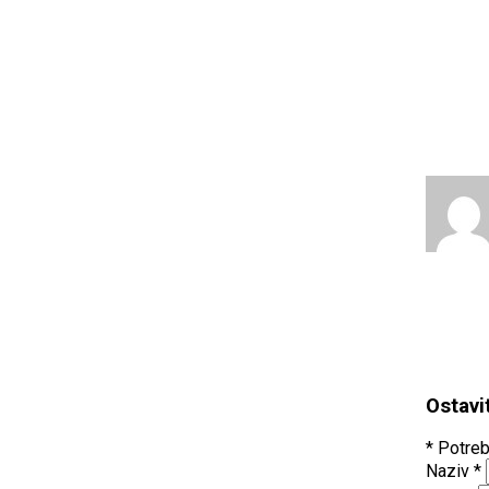
Ostavi
* Potreb
Naziv
*