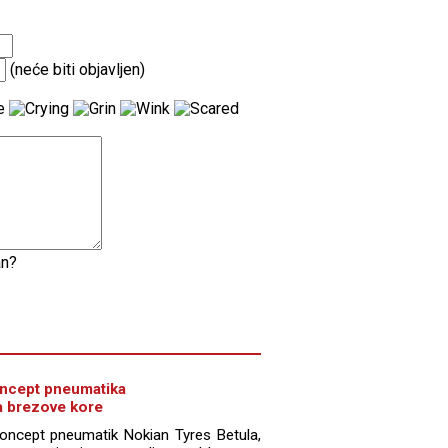
(neće biti objavljen)
an?
oncept pneumatika
a brezove kore
koncept pneumatik Nokian Tyres Betula,