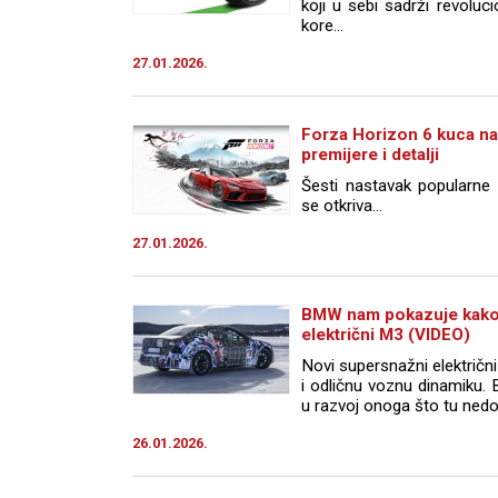
koji u sebi sadrži revoluc
kore...
27.01.2026.
Forza Horizon 6 kuca na
premijere i detalji
Šesti nastavak popularne 
se otkriva...
27.01.2026.
BMW nam pokazuje kako 
električni M3 (VIDEO)
Novi supersnažni električ
i odličnu voznu dinamiku. 
u razvoj onoga što tu nedos
26.01.2026.