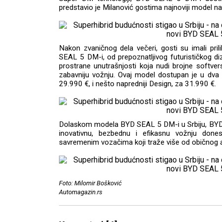
predstavio je Milanović gostima najnoviji model na
Nakon zvaničnog dela večeri, gosti su imali pril
SEAL 5 DM-i, od prepoznatljivog futurističkog di
prostrane unutrašnjosti koja nudi brojne softvers
zabavniju vožnju. Ovaj model dostupan je u dv
29.990 €, i nešto napredniji Design, za 31.990 €.
Dolaskom modela BYD SEAL 5 DM-i u Srbiju, BYD j
inovativnu, bezbednu i efikasnu vožnju done
savremenim vozačima koji traže više od običnog 
Foto: Milomir Bošković
Automagazin.rs