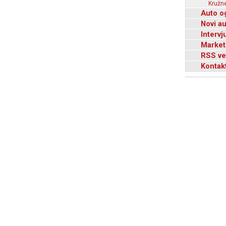
Kružne
Auto o
Novi a
Intervj
Market
RSS ve
Kontak