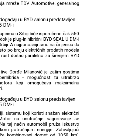
zvoja mreže TDV Automotive, generalnog
upcima u Srbiji biće isporučeno čak 550
dok je plug-in hibridni BYD SEAL U DM-i
Srbiji. A najponosniji smo na činjenicu da
to po broju električnih prodatih modela
vaj rast došao paralelno za širenjem BYD
ive Đorđe Milanović je zatim gostima
perhibrida – mogućnost za ultrabrzo
 motora koji omogućava maksimalnu
i.
 sistemu koji koristi snažan električni
 Motor na unutrašnje sagorevanje se
 Na taj način automobil pruža iskustvo
kom potrošnjom energije. Zahvaljujući
iže kombinovani domet od 1050 km“,