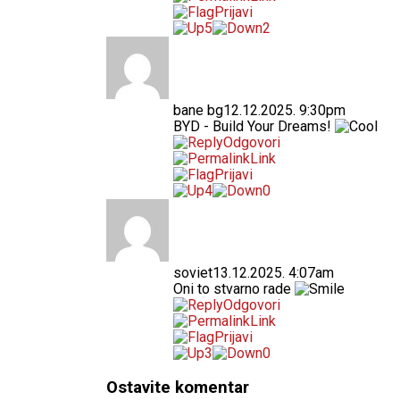
Prijavi
5
2
bane bg
12.12.2025. 9:30pm
BYD - Build Your Dreams!
Odgovori
Link
Prijavi
4
0
soviet
13.12.2025. 4:07am
Oni to stvarno rade
Odgovori
Link
Prijavi
3
0
Ostavite komentar