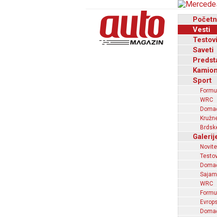
Početn
Vesti
Testov
Saveti
Predst
Kamion
Sport
Formu
WRC
Domaći
Kružne
Brdske
Galerij
Novite
Testov
Domać
Sajam
WRC
Formu
Evrops
Domaći