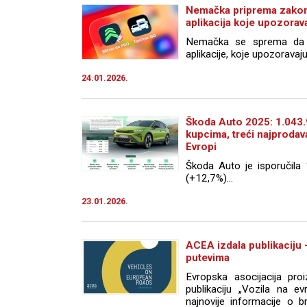
Nemačka priprema zakon
aplikacija koje upozorav
Nemačka se sprema da dr
aplikacije, koje upozoravaju
24.01.2026.
Škoda Auto 2025: 1.043.
kupcima, treći najprodav
Evropi
Škoda Auto je isporučila
(+12,7%)...
23.01.2026.
ACEA izdala publikaciju 
putevima
Evropska asocijacija pro
publikaciju „Vozila na e
najnovije informacije o b