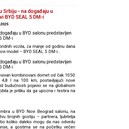
 Srbiju - na događaju u
vi BYD SEAL 5 DM-i
.2025.
ibridnih vozila, za manje od godinu dana
 novi model – BYD SEAL 5 DM-i...
presivan kombinovani domet od čak 1050
4,8 l na 100 km, postavljajući nove
brid budućnosti pojavio se na globalnom
ila je priliku da ga upozna i testira na
embra u BYD Novi Beograd salonu, na
u brojnih gostiju – partnera, ljubitelja
etio koliko daleko mogu da nas odvedu
manse, a gostima se na početku večeri