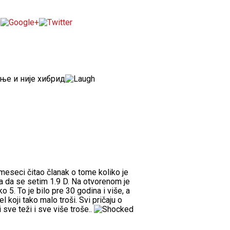
ње и није хибрид
 meseci čitao članak o tome koliko je
a da se setim 1.9 D. Na otvorenom je
o 5. To je bilo pre 30 godina i više, a
 koji tako malo troši. Svi pričaju o
i sve teži i sve više troše..