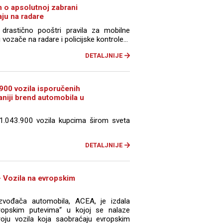
 o apsolutnoj zabrani
aju na radare
astično pooštri pravila za mobilne
 vozače na radare i policijske kontrole...
DETALJNIJE
900 vozila isporučenih
aniji brend automobila u
 1.043.900 vozila kupcima širom sveta
DETALJNIJE
- Vozila na evropskim
izvođača automobila, ACEA, je izdala
vropskim putevima“ u kojoj se nalaze
roju vozila koja saobraćaju evropskim