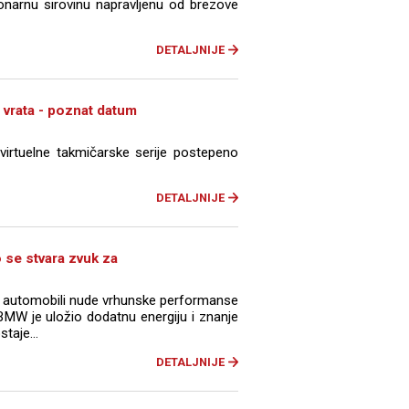
ionarnu sirovinu napravljenu od brezove
DETALJNIJE
 vrata - poznat datum
virtuelne takmičarske serije postepeno
DETALJNIJE
se stvara zvuk za
ni automobili nude vrhunske performanse
BMW je uložio dodatnu energiju i znanje
taje...
DETALJNIJE