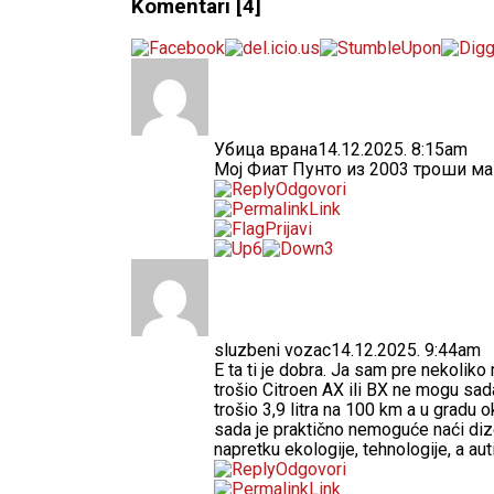
Komentari
[4]
Убица врана
14.12.2025. 8:15am
Мој Фиат Пунто из 2003 троши ма
Odgovori
Link
Prijavi
6
3
sluzbeni vozac
14.12.2025. 9:44am
E ta ti je dobra. Ja sam pre nekoliko
trošio Citroen AX ili BX ne mogu sad
trošio 3,9 litra na 100 km a u gradu ok
sada je praktično nemoguće naći dizel
napretku ekologije, tehnologije, a aut
Odgovori
Link