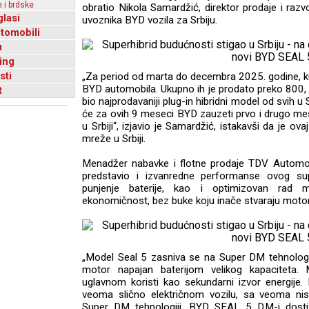
 i brdske
obratio Nikola Samardžić, direktor prodaje i ra
glasi
uvoznika BYD vozila za Srbiju.
utomobili
u
ing
sti
„Za period od marta do decembra 2025. godine, k
BYD automobila. Ukupno ih je prodato preko 800, 
t
bio najprodavaniji plug-in hibridni model od svih u 
će za ovih 9 meseci BYD zauzeti prvo i drugo mes
u Srbiji“, izjavio je Samardžić, istakavši da je o
mreže u Srbiji.
Menadžer nabavke i flotne prodaje TDV Automot
predstavio i izvanredne performanse ovog su
punjenje baterije, kao i optimizovan rad
ekonomičnost, bez buke koju inače stvaraju motor
„Model Seal 5 zasniva se na Super DM tehnologiji,
motor napajan baterijom velikog kapaciteta.
uglavnom koristi kao sekundarni izvor energije.
veoma slično električnom vozilu, sa veoma nis
Super DM tehnologiji, BYD SEAL 5 DM-i dost