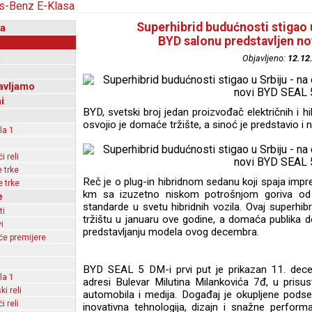
Superhibrid budućnosti stigao u
a
BYD salonu predstavljen no
i
Objavljeno:
12.12
avljamo
i
BYD, svetski broj jedan proizvođač električnih i h
osvojio je domaće tržište, a sinoć je predstavio i
la 1
 reli
 trke
Reč je o plug-in hibridnom sedanu koji spaja im
 trke
km sa izuzetno niskom potrošnjom goriva od 
e
standarde u svetu hibridnih vozila. Ovaj superhi
ti
tržištu u januaru ove godine, a domaća publika dob
i
predstavljanju modela ovog decembra.
e premijere
BYD SEAL 5 DM-i prvi put je prikazan 11. dec
la 1
adresi Bulevar Milutina Milankovića 7đ, u prisustv
ki reli
automobila i medija. Događaj je okupljene pods
 reli
inovativna tehnologija, dizajn i snažne perfor