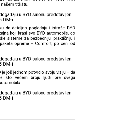
 našem tržištu.
iku da detaljno pogledaju i istraže BYD
zajna koji krasi sve BYD automobile, do
ke sisteme za bezbedniju, praktičniju i
a paketa opreme – Comfort, po ceni od
e još jednom potvrdio svoju viziju – da
se što većem broju ljudi, pre svega
automobila.