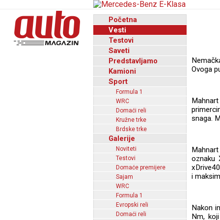
Početna
Vesti
Testovi
Saveti
Nemačka 
Predstavljamo
Ovoga pu
Kamioni
Sport
Formula 1
Mahnart
WRC
primerci
Domaći reli
snaga. M
Kružne trke
Brdske trke
Galerije
Noviteti
Mahnart 
oznaku X
Testovi
xDrive40
Domaće premijere
i maksim
Sajam
WRC
Formula 1
Evropski reli
Nakon in
Domaći reli
Nm, koji