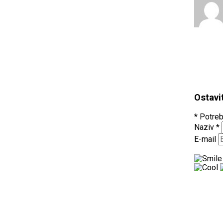
Ostavi
* Potreb
Naziv
*
E-mail