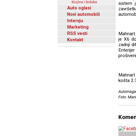
Kružne i brdske
sistem j
Auto oglasi
završetk
Novi automobili
automobi
Intervju
Marketing
RSS vesti
Mahnart 
je X6 do
Kontakt
zadnji di
Enterij
prošive
Mahnart 
košta 2.
Automagaz
Foto: Man
Komen