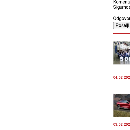
Koment
Sigurnos
Odgovo
04.02.202
03.02.202