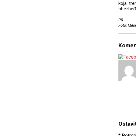
koja tre
obezbeđu
PR
Foto: Milo
Komen
Ostavi
* Potreb