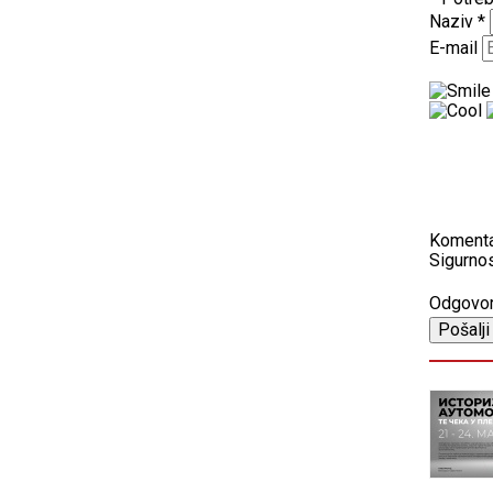
Naziv
*
E-mail
Koment
Sigurnos
Odgovo