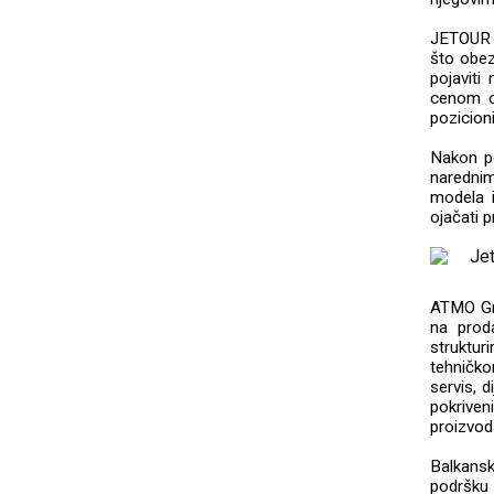
JETOUR 
što obez
pojaviti
cenom o
pozicion
Nakon po
naredni
modela i
ojačati 
ATMO Gr
na prod
struktur
tehničk
servis, 
pokriven
proizvod
Balkans
podršku 