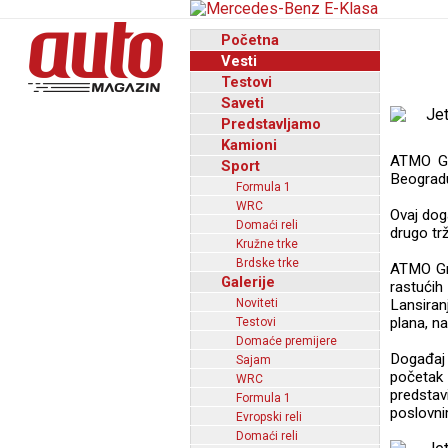
Početna
Vesti
Testovi
Saveti
Predstavljamo
Kamioni
ATMO Gr
Sport
Beogradu
Formula 1
WRC
Ovaj dog
Domaći reli
drugo tr
Kružne trke
Brdske trke
ATMO Gro
Galerije
rastućih
Noviteti
Lansiran
plana, n
Testovi
Domaće premijere
Događaj 
Sajam
početak
WRC
predsta
Formula 1
poslovni
Evropski reli
Domaći reli