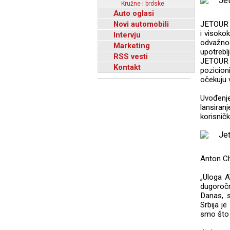
Kružne i brdske
Auto oglasi
Novi automobili
JETOUR s
i visoko
Intervju
odvažno
Marketing
upotrebl
RSS vesti
JETOUR n
Kontakt
pozicion
očekuju v
Uvođenj
lansiran
korisnič
Anton Ch
„Uloga A
dugoročn
Danas, 
Srbija j
smo što 