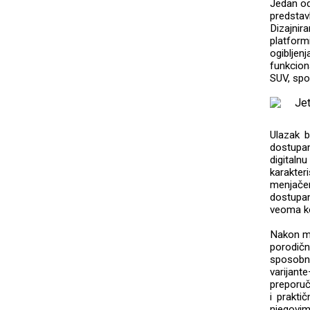
Jedan od
predstav
Dizajni
platfor
ogiblje
funkciona
SUV, spo
Ulazak b
dostupa
digital
karakter
menjače
dostupan
veoma k
Nakon mo
porodič
sposobn
varijant
preporu
i prakti
njegovim