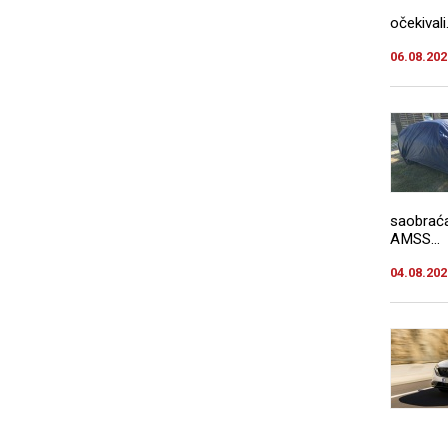
očekivali.
06.08.202
saobraća
AMSS...
04.08.202