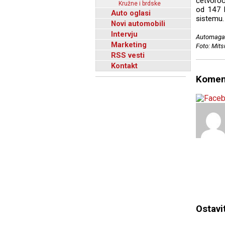
četvoroc
Kružne i brdske
od 147 k
Auto oglasi
sistemu.
Novi automobili
Intervju
Automagaz
Marketing
Foto: Mits
RSS vesti
Kontakt
Komen
Ostavi