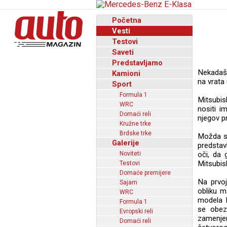
Početna
Vesti
Testovi
Saveti
Predstavljamo
Nekadašn
Kamioni
na vrata 
Sport
Formula 1
Mitsubis
WRC
nositi i
Domaći reli
njegov pr
Kružne trke
Brdske trke
Možda st
Galerije
predstav
Noviteti
oči, da 
Mitsubish
Testovi
Domaće premijere
Na prvoj
Sajam
obliku m
WRC
modela L
Formula 1
se obezb
Evropski reli
zamenje
Domaći reli