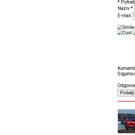
* Potreb
Naziv
*
E-mail
Koment
Sigurnos
Odgovo