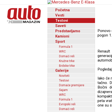
Početna
Vesti
Testovi
Saveti
Ponovo s
Predstavljamo
pogon 1.
Kamioni
Sport
Formula 1
Renault
WRC
generaci
Domaći reli
automobi
Kružne trke
Brdske trke
Pogledaj
Galerije
Noviteti
Iako će 
Testovi
tačno. Di
Domaće premijere
Bočni d
Sajam
dizajner
WRC
kompaktn
Formula 1
peta vrat
Evropski reli
one su s
Domaći reli