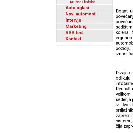
Kružne i brdske
Auto oglasi
Bogati u
Novi automobili
povećan
Intervju
povećana
Marketing
sedištim
kolena. 
RSS test
ergonom
Kontakt
automobi
poziciju
iznosi ča
Dizajn en
odlikuju
infotaim
Renault 
velikom
sedenja j
iz dva d
prtljažn
zapremin
sistemu,
čija zapr