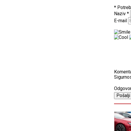
* Potreb
Naziv
*
E-mail
Koment
Sigurnos
Odgovo