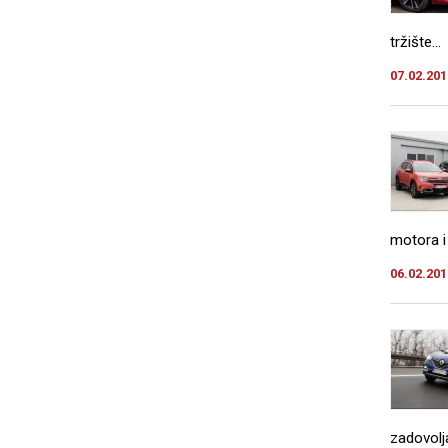
tržište...
07.02.201
motora i
06.02.201
zadovolj