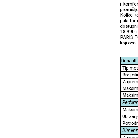
i komfor
promišlj
Koliko t
paketom,
dostupni
18.990 e
PARIS TC
koji ovaj
Renault
Tip mot
Broj cil
Zapremi
Maksima
Maksima
Perfor
Maksima
Ubrzanj
Potrošnj
Dimenz
Zapremin