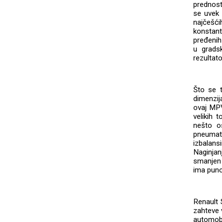
prednost
se uvek 
najčešći
konstant
pređenih
u grads
rezultat
Što se t
dimenzij
ovaj MPV
velikih 
nešto o
pneumati
izbalans
Naginja
smanjen
ima puno
Renault 
zahteve 
automobi