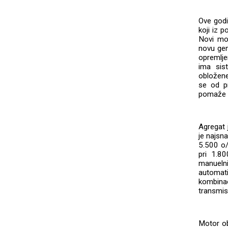
Ove godi
koji iz 
Novi mot
novu gen
opremlje
ima sist
obložene
se od pr
pomaže d
Agregat 
je najsn
5.500 o
pri 1.8
manueln
automat
kombinac
transmisi
Motor ob