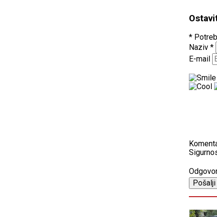
Ostavi
* Potreb
Naziv
*
E-mail
Koment
Sigurnos
Odgovo