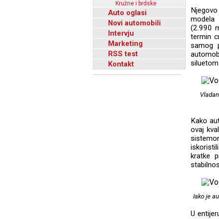
Kružne i brdske
Njegovo
Auto oglasi
modela 
Novi automobili
(2.990 m
Intervju
termin c
Marketing
samog po
RSS test
automob
siluetom
Kontakt
Vladan 
Kako aut
ovaj kva
sistemom
iskorist
kratke 
stabilnos
Iako je a
U entije