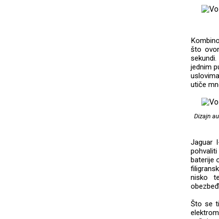
Kombino
što ovo
sekundi.
jednim p
uslovima
utiče mno
Dizajn au
Jaguar I
pohvalit
baterije
filigran
nisko t
obezbeđu
Što se t
elektrom