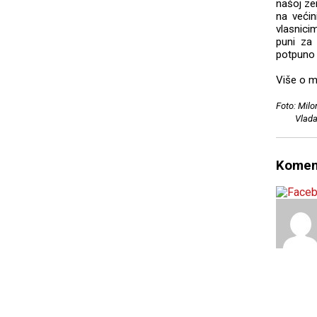
našoj ze
na većin
vlasnici
puni za 
potpuno 
Više o m
Foto: Milo
Vladan 
Komen