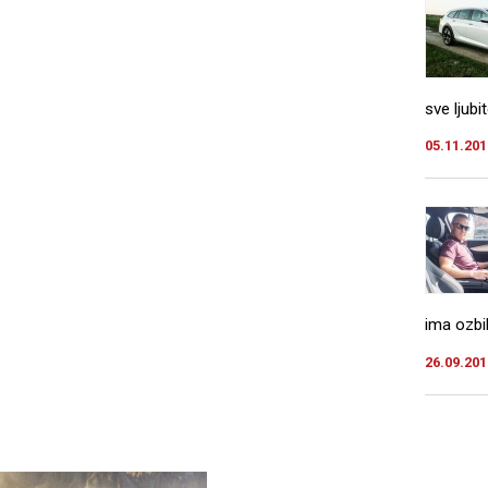
sve ljubi
05.11.201
ima ozbil
26.09.201