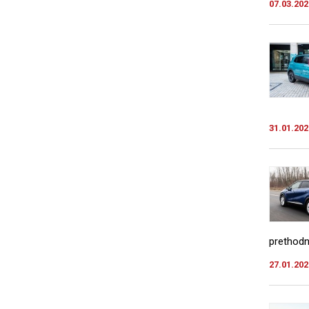
07.03.202
31.01.202
prethodni
27.01.202