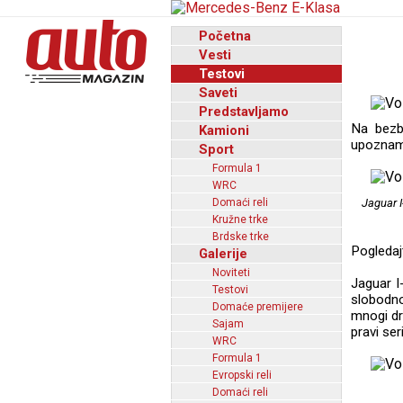
Početna
Vesti
Testovi
Saveti
Predstavljamo
Na bezb
Kamioni
upoznamo
Sport
Formula 1
WRC
Domaći reli
Jaguar I
Kružne trke
Brdske trke
Pogledaj
Galerije
Noviteti
Jaguar I
Testovi
slobodno
Domaće premijere
mnogi dru
Sajam
pravi ser
WRC
Formula 1
Evropski reli
Domaći reli