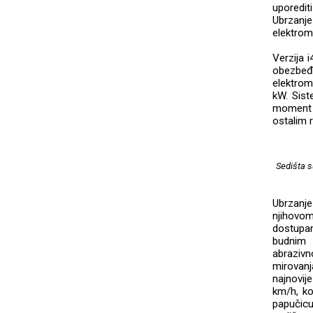
uporedi
Ubrzanje
elektrom
Verzija 
obezbeđ
elektrom
kW. Sist
moment o
ostalim 
Sedišta s
Ubrzanje
njihovo
dostupan
budnim 
abrazivn
mirovanj
najnovij
km/h, ko
papučicu