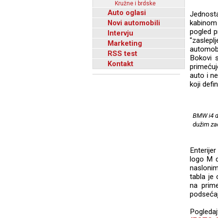
Kružne i brdske
Auto oglasi
Jednost
Novi automobili
kabinom
pogled p
Intervju
"zaslepl
Marketing
automobi
RSS test
Bokovi s
Kontakt
primećuj
auto i ne
koji defi
BMW i4 d
dužim za
Enterije
logo M d
naslonim
tabla je
na prime
podsećaj
Pogled