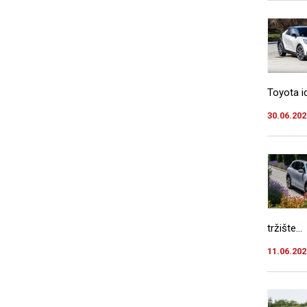
Toyota i
30.06.202
tržište…
11.06.202