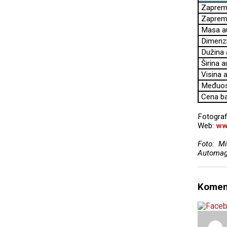
Zapremin
Zapremi
Masa au
Dimenzi
Dužina 
Širina 
Visina 
Međuoso
Cena ba
Fotograf
Web:
ww
Foto: Mi
Automag
Komen