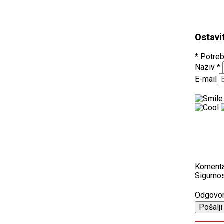
Ostavi
* Potreb
Naziv
*
E-mail
Koment
Sigurnos
Odgovo