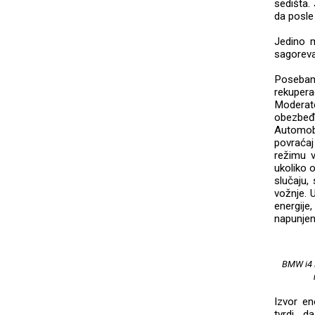
sedišta.
da posle
Jedino 
sagorev
Poseban 
rekupera
Moderat
obezbeđ
Automobi
povraćaj
režimu v
ukoliko 
slučaju,
vožnje. 
energije
napunjen
BMW i4 M
Izvor en
tvrdi, 