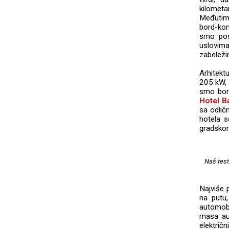
kilomet
Međutim,
bord-kom
smo pos
uslovim
zabeleži
Arhitek
205 kW, 
smo borav
Hotel Ba
sa odlič
hotela s
gradskom
Naš test
Najviše 
na putu
automobi
masa aut
elektri