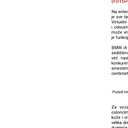
(FOTO+
Na enteri
je sve t
Virtuelni
i odsust
može vrši
je funkci
BMW i4 j
sedištim
već nav
konkuren
smestim
centimet
Pozadi ne
Za voza
osloncim
kože i v
velika d
dugmiće 