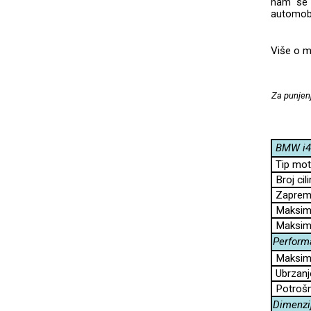
nam se 
automobi
Više o 
Za punjenj
BMW i4
Tip mot
Broj cili
Zapremi
Maksima
Maksima
Perform
Maksima
Ubrzanj
Potrošn
Dimenzi