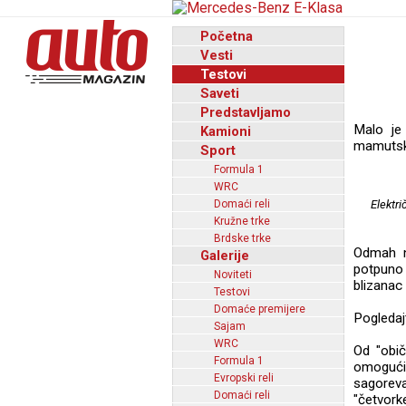
Početna
Vesti
Testovi
Saveti
Predstavljamo
Malo je
Kamioni
mamutsko
Sport
Formula 1
WRC
Domaći reli
Elektr
Kružne trke
Brdske trke
Odmah n
Galerije
potpuno e
Noviteti
blizanac 
Testovi
Domaće premijere
Pogledaj
Sajam
WRC
Od "obič
Formula 1
omogući
Evropski reli
sagoreva
Domaći reli
"četvork