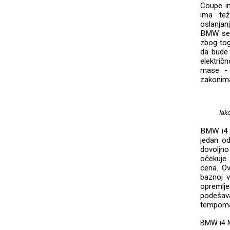
Coupe im
ima tež
oslanjan
BMW seri
zbog tog
da bude 
električ
mase - 
zakonima
Iak
BMW i4 M
jedan od
dovoljno
očekuje.
cena. O
baznoj v
opremlje
podešav
tempomat
BMW i4 M