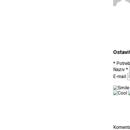
Ostavi
* Potreb
Naziv
*
E-mail
Koment