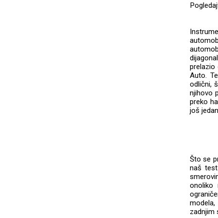
Pogledaj
Instrume
automobi
automob
dijagona
prelazio
Auto. Te
odlični,
njihovo 
preko har
još jeda
Što se p
naš tes
smerovi
onoliko
ogranič
modela, 
zadnjim 