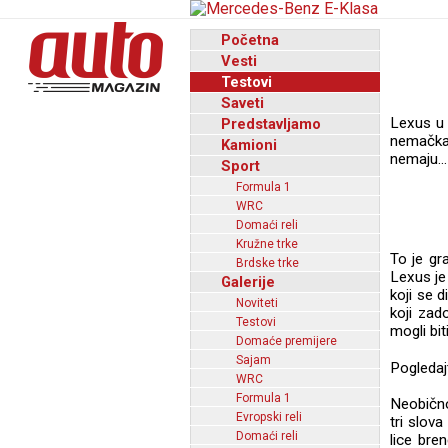
Početna
Vesti
Testovi
Saveti
Lexus u 
Predstavljamo
nemačka 
Kamioni
nemaju…
Sport
Formula 1
WRC
Domaći reli
Kružne trke
To je gr
Brdske trke
Lexus je 
Galerije
koji se 
Noviteti
koji zad
Testovi
mogli bi
Domaće premijere
Sajam
Pogledaj
WRC
Formula 1
Neobično
Evropski reli
tri slov
Domaći reli
lice bre