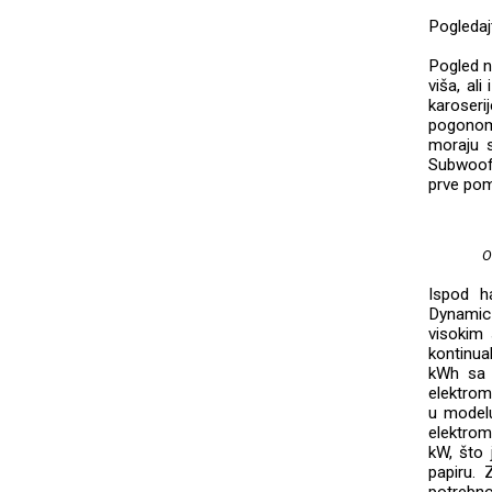
Pogledaj
Pogled na
viša, al
karoseri
pogonom
moraju s
Subwoofe
prve pom
O
Ispod h
Dynamic 
visokim
kontinua
kWh sa 
elektrom
u modelu
elektro
kW, što
papiru. 