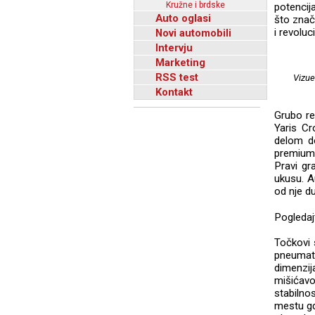
Kružne i brdske
potencij
Auto oglasi
što znač
i revoluc
Novi automobili
Intervju
Marketing
RSS test
Vizue
Kontakt
Grubo re
Yaris Cr
delom do
premium 
Pravi gr
ukusu. Au
od nje d
Pogledaj
Točkovi 
pneumati
dimenzij
mišićavo
stabilno
mestu gd