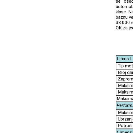
se oseć
automobi
klase. Na
baznu ve
38.000 e
OK za je
Lexus L
Tip mot
Broj cili
Zapremi
Maksima
Maksima
Maksima
Perform
Maksima
Ubrzanj
Potrošn
Dimenzi