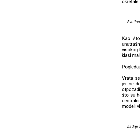
okretale
Svetlos
Kao što
unutrašn
visokog 
klasi ma
Pogledaj
Vrata se
jer ne d
otpozadi
što su h
centraln
modeli vi
Zadnji 