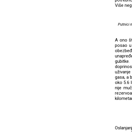
potrebno
Više neg
Putnici 
A ono št
posao u 
obezbeđe
unapređe
gubitke
doprinos
uživanje
gasa, a 
oko 5.6 
nije muč
rezervoa
kilometa
Oslanjan