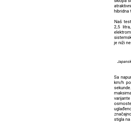
sklopa s
atraktiv
hibridna
Naš test
2,5 lit
elektro
sistemsk
je niži 
Japanski
Sa napun
km/h pot
sekunde.
maksima
varijant
osmoste
uglađeno
značajno
stigla na 