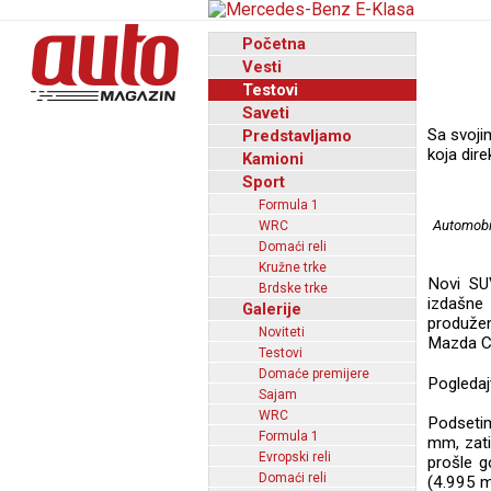
Početna
Vesti
Testovi
Saveti
Sa svoji
Predstavljamo
koja dir
Kamioni
Sport
Formula 1
Automobil
WRC
Domaći reli
Kružne trke
Novi SUV
Brdske trke
izdašne
Galerije
produžen
Noviteti
Mazda C
Testovi
Domaće premijere
Pogledaj
Sajam
WRC
Podsetim
Formula 1
mm, zati
Evropski reli
prošle g
Domaći reli
(4.995 m