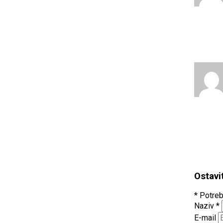
Ostavi
* Potreb
Naziv
*
E-mail