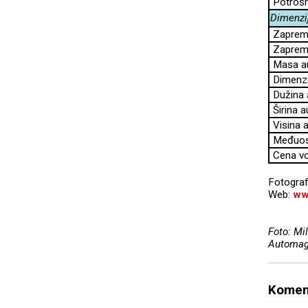
Potrošn
Dimenzi
Zapremin
Zapremi
Masa au
Dimenzi
Dužina 
Širina 
Visina 
Međuoso
Cena vo
Fotograf
Web:
ww
Foto: Mi
Automag
Komen