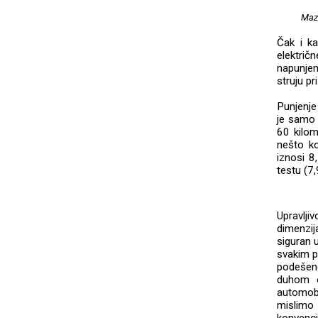
Mazd
Čak i ka
elektri
napunje
struju p
Punjenje
je samo 
60 kilom
nešto k
iznosi 8
testu (7
Upravlji
dimenzij
siguran u
svakim p
podešeno
duhom o
automobi
mislimo 