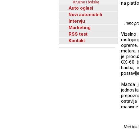
Kružne i brdske
na platf
Auto oglasi
Novi automobili
Intervju
Puno pro
Marketing
RSS test
Vizelno 
rastojan
Kontakt
opreme, 
metara, 
je prod
CX-60 (r
hauba, i
postavlje
Mazda j
jednosta
prepozna
ostavlja
masivne 
Naš test