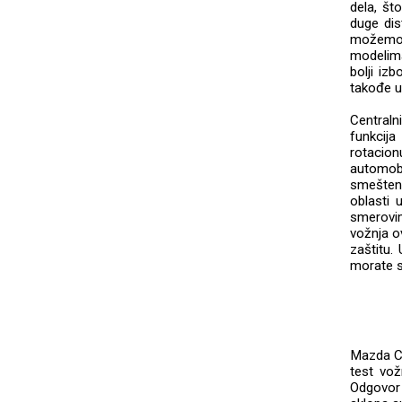
dela, št
duge dis
možemo 
modelima
bolji iz
takođe u
Centraln
funkcij
rotacio
automobi
smešteno
oblasti
smerovim
vožnja o
zaštitu.
morate se
Mazda C
test vo
Odgovor 