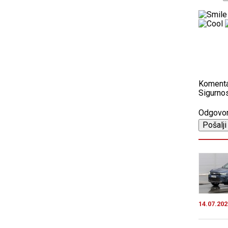
Koment
Sigurnos
Odgovo
14.07.202