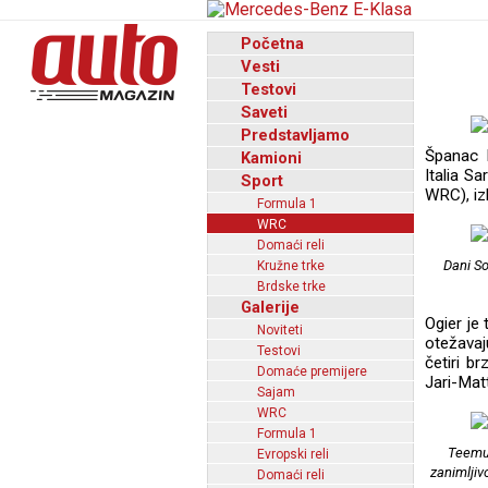
Početna
Vesti
Testovi
Saveti
Predstavljamo
Španac 
Kamioni
Italia S
Sport
WRC), izl
Formula 1
WRC
Domaći reli
Dani So
Kružne trke
Brdske trke
Galerije
Ogier je
Noviteti
otežavaj
Testovi
četiri b
Domaće premijere
Jari-Mat
Sajam
WRC
Formula 1
Teemu 
Evropski reli
zanimljiv
Domaći reli