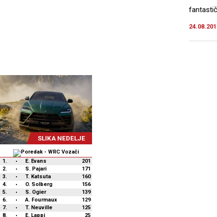
fantasti
24.08.201
SLIKA NEDELJE
1.
E. Evans
201
2.
S. Pajari
171
3.
T. Katsuta
160
4.
O. Solberg
156
5.
S. Ogier
139
6.
A. Fourmaux
129
7.
T. Neuville
125
8.
E. Lappi
25