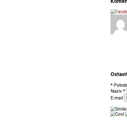
Komen
Ostavi
* Potreb
Naziv
*
E-mail