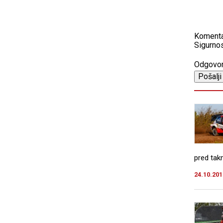
Koment
Sigurnos
Odgovo
pred tak
24.10.201