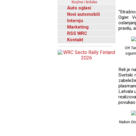
Kružne i brdske
Auto oglasi
"Strašno 
Novi automobili
Ogier. V
Intervju
oslanjan
Marketing
pravilu,
RSS WRC
Kontakt
Ott Ta
sigurn
Reli je 
Svetski 
zabeleže
plasmanu
Latvala 
realizov
povukao 
Nakon što 