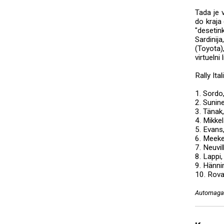
Tada je 
do kraja
"desetin
Sardinij
(Toyota)
virtuelni
Rally It
1. Sordo
2. Sunin
3. Tänak
4. Mikke
5. Evans
6. Meeke
7. Neuvi
8. Lappi
9. Hänni
10. Rova
Automagaz