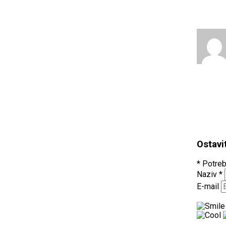
Ostavi
* Potreb
Naziv
*
E-mail