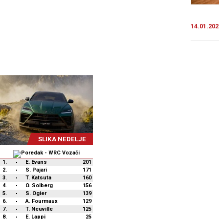
14.01.202
SLIKA NEDELJE
1.
E. Evans
201
2.
S. Pajari
171
3.
T. Katsuta
160
4.
O. Solberg
156
5.
S. Ogier
139
6.
A. Fourmaux
129
7.
T. Neuville
125
8.
E. Lappi
25