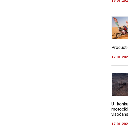
19.01.202
Productio
17.01.202
U konku
motocikl
visočanst
17.01.202