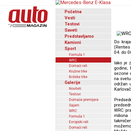
Početna
Vesti
Testovi
Saveti
Predstavljamo
Do kraja
Kamioni
(Renties 
Sport
04. do 0
Formula 1
WRC
Iako je 
Domaći reli
godine, 
Kružne trke
sezone o
Brdske trke
na svetu
Galerije
održan u
Noviteti
Karlovač
Testovi
Predsedn
Domaće premijere
predsedn
Sajam
WRC prat
WRC
miliona 
Formula 1
takmičen
Evropski reli
možemo o
Domaći reli