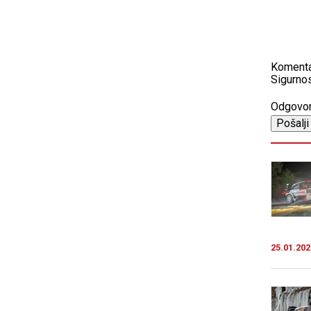
Koment
Sigurnos
Odgovo
25.01.202