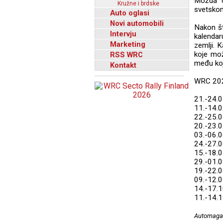
Možda o
Kružne i brdske
svetskom
Auto oglasi
Novi automobili
Nakon št
Intervju
kalendar
Marketing
zemlji. 
koje mož
RSS WRC
među koji
Kontakt
WRC 202
21.-24.0
11.-14.0
22.-25.0
20.-23.0
03.-06.06
24.-27.0
15.-18.0
29.-01.0
19.-22.0
09.-12.09
14.-17.1
11.-14.1
Automagaz