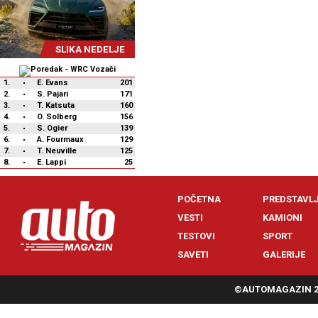
SLIKA NEDELJE
1.
E. Evans
201
2.
S. Pajari
171
3.
T. Katsuta
160
4.
O. Solberg
156
5.
S. Ogier
139
6.
A. Fourmaux
129
7.
T. Neuville
125
8.
E. Lappi
25
POČETNA
PREDSTAVL
VESTI
KAMIONI
TESTOVI
SPORT
SAVETI
GALERIJE
©AUTOMAGAZIN 20