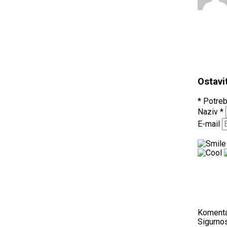
Ostavi
* Potreb
Naziv
*
E-mail
Koment
Sigurnos