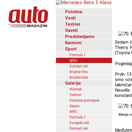
Početna
Vesti
Testovi
Saveti
Predstavljamo
Sedam br
Kamioni
Thierry 
Sport
(Toyota G
Formula 1
WRC
Pogledaj
Domaći reli
Kružne trke
Prvih 13
Brdske trke
smo oček
Galerije
takmičar
Noviteti
Neuville
Testovi
konstant
Domaće premijere
Sajam
WRC
Manje od
Formula 1
Evropski reli
Domaći reli
Međutim,