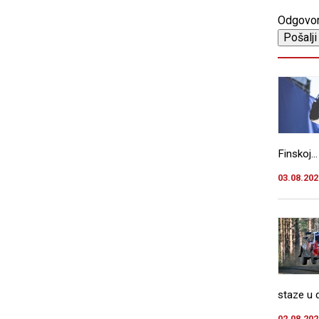
Odgovo
Finskoj...
03.08.202
staze u d
02.08.202