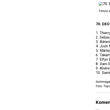
Timovi s
70. EKO
1. Thier
2. Sebas
3. Adrie
4. Josh 
5. Mārti
6. Takam
7. Elfyn
8. Dani 
9. Andre
10. Sami
Automagaz
Foto: Toy
Komen