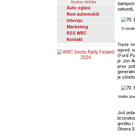
Kružne i brdske
šampion
Auto oglasi
sekundi, 
Novi automobili
Intervju
Marketing
O visoko
RSS WRC
Kontakt
Treće m
ispred 
(Ford Pu
je Jon A
prvu po
generaln
je oštet
Veliko izn
Još jeda
brzinsko
grešku i
Olivera S