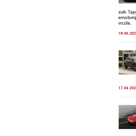
svih Tay
emotivn
vozila...
18.06.202
17.04.202