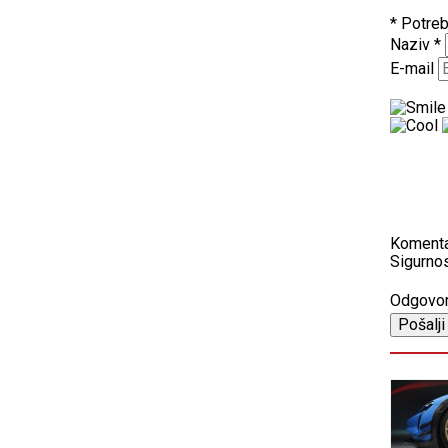
* Potreb
Naziv
*
E-mail
Koment
Sigurnos
Odgovo