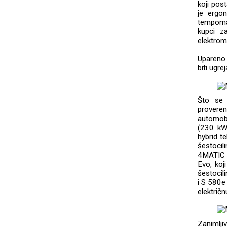
koji pos
je ergo
tempomat
kupci z
elektrom
Upareno 
biti ugre
Što se 
proveren
automobi
(230 kW
hybrid t
šestoci
4MATIC 
Evo, koj
šestocil
i S 580e
električ
Zanimlj