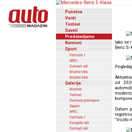
Početna
Vesti
Testovi
Saveti
Predstavljamo
Iako se 
Kamioni
Benz S-K
Sport
Formula 1
WRC
Pogledaj
Domaći reli
Kružne trke
Aktuelna
Brdske trke
od 2020
Galerije
automob
Noviteti
moderni
Testovi
komponen
Domaće premijere
Sajam
Datum pr
WRC
registro
Formula 1
"Vozilo 
Evropski reli
Domaći reli