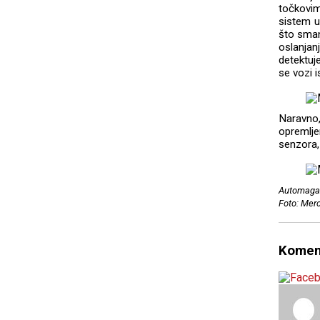
točkovim
sistem u
što sman
oslanja
detektuj
se vozi 
Naravno,
opremlj
senzora,
Automagaz
Foto: Mer
Komen