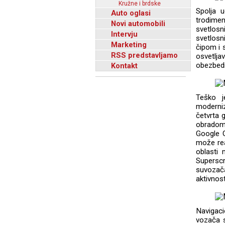
Kružne i brdske
Spolja 
Auto oglasi
trodimen
Novi automobili
svetlos
Intervju
svetlos
Marketing
čipom i 
RSS predstavljamo
osvetlja
obezbedil
Kontakt
Teško j
moderniz
četvrta 
obradom 
Google G
može rea
oblasti 
Superscr
suvozača
aktivnost
Navigaci
vozača s