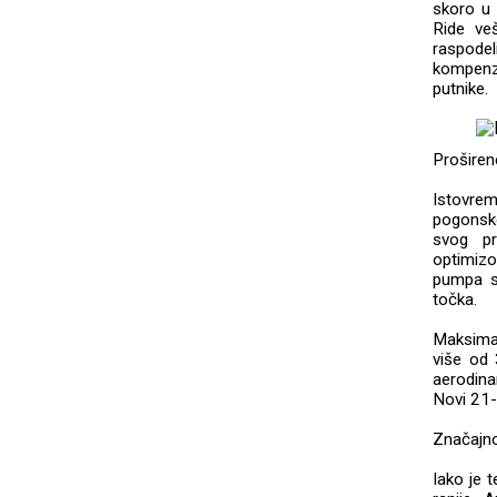
skoro u 
Ride ve
raspodel
kompenzu
putnike.
Proširen
Istovrem
pogonsk
svog pr
optimizo
pumpa sl
točka.
Maksimal
više od
aerodin
Novi 21-
Značajno
Iako je 