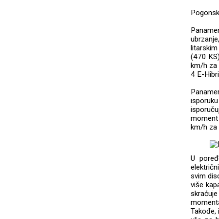
Pogonski
Panamer
ubrzanje
litarski
(470 KS)
km/h za 
4 E-Hibr
Panamer
isporuku
isporuč
moment 
km/h za 
U poređ
električ
svim dis
više kap
skraćuj
momenta
Takođe, i