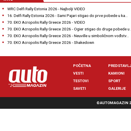
WRC Delfi Rally Estonia 2026 - Najbolji VIDEO
16. Delfi Rally Estonia 2026 - Sami Pajari stigao do prve pobede u ka...
70. EKO Acropolis Rally Greece 2026 - VIDEO
70. EKO Acropolis Rally Greece 2026 - Ogier stigao do druge pobede u .
70. EKO Acropolis Rally Greece 2026 - Neuville u simboličnom vođstv...
70. EKO Acropolis Rally Greece 2026 - Shakedown
POČETNA
PREDSTAVL
VESTI
KAMIONI
TESTOVI
SPORT
SAVETI
GALERIJE
©AUTOMAGAZIN 20