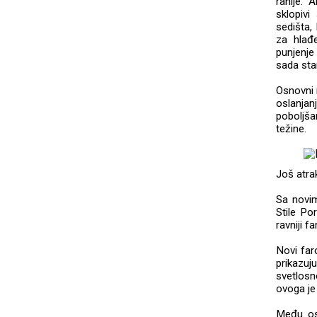
ranije. 
sklopivi
sedišta,
za hlađe
punjenje
sada sta
Osnovni 
oslanjan
poboljša
težine.
Još atrak
Sa novim
Stile Po
ravniji f
Novi far
prikazuj
svetlosn
ovoga je
Među ost