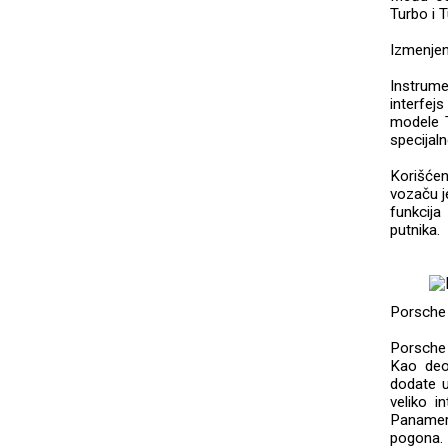
Turbo i T
Izmenjen
Instrume
interfej
modele 
specijal
Korišće
vozaču je
funkcija
putnika.
Porsche 
Porsche 
Kao deo
dodate u
veliko i
Panamera
pogona.