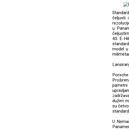
Standar
čeljusti
rezoluci
u Panam
čeljusti
4S E-Hib
standard
model u 
milimeta
Lansiranj
Porsche 
Prošire
pametni
upravlja
zadržava
dužim me
su četvo
standard
U Nemač
Panamera