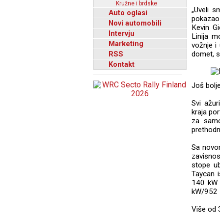
Kružne i brdske
„Uveli 
Auto oglasi
pokazao 
Novi automobili
Kevin G
Intervju
Linija m
Marketing
vožnje i
RSS
domet, s
Kontakt
Još bolj
Svi ažur
kraja po
za samo
prethodn
Sa novom
zavisno
stope ub
Taycan i
140 kW 
kW/952 
Više od 