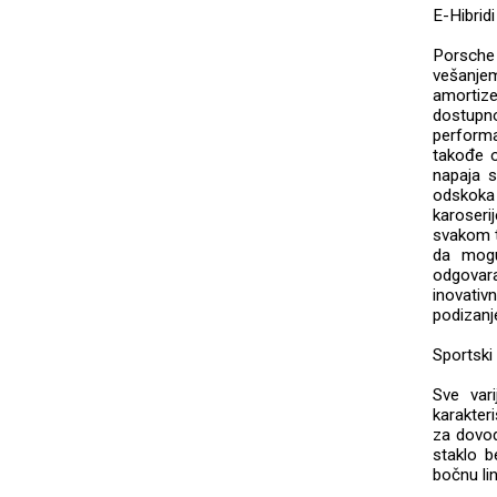
E-Hibrid
Porsche
vešanjem
amortize
dostupn
performa
takođe o
napaja s
odskoka 
karoseri
svakom t
da mogu
odgovara
inovativ
podizanje
Sportski
Sve vari
karakter
za dovod
staklo b
bočnu lin