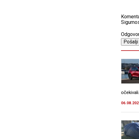
Koment
Sigurnos
Odgovo
očekivali.
06.08.202