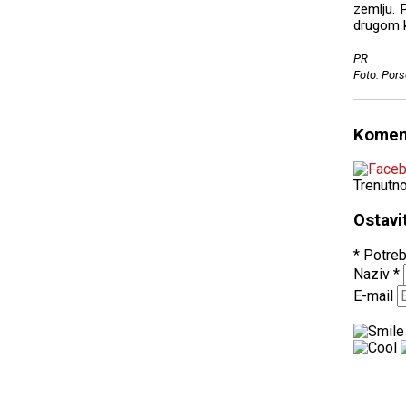
zemlju. 
drugom k
PR
Foto: Por
Komen
Trenutn
Ostavi
* Potreb
Naziv
*
E-mail