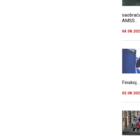
saobraća
AMSS...
04.08.202
Finskoj...
03.08.202