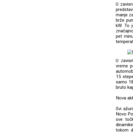
U zavisn
predstav
manje za
brže pun
kW. To j
značajno
pet minu
tempera
U zavisn
vreme p
automobi
15 stepe
samo 18 
bruto ka
Nova akt
Svi ažur
Novo Por
sve toč
dinamike
tokom di