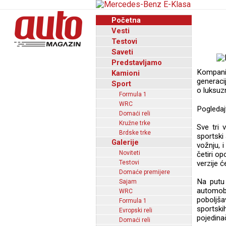
Početna
Vesti
Testovi
Saveti
Predstavljamo
Kompanij
Kamioni
generaci
Sport
o luksuz
Formula 1
WRC
Pogledaj
Domaći reli
Kružne trke
Sve tri 
Brdske trke
sportski
Galerije
vožnju, 
Noviteti
četiri o
Testovi
verzije c
Domaće premijere
Na putu 
Sajam
automobi
WRC
poboljš
Formula 1
sportsk
Evropski reli
pojedina
Domaći reli