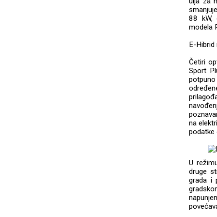
ulja za 
smanjuje
88 kW, 
modela P
E-Hibrid
Četiri o
Sport Pl
potpuno
određene
prilago
navođenj
poznavan
na elektr
podatke o
U režimu
druge s
grada i 
gradskom
napunje
povećav