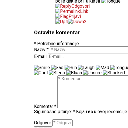
bolje dakle br1 u klasi!
Odgovori
Link
Prijavi
4
2
Ostavite komentar
* Potrebne informacije
Naziv
*
E-mail
Komentar
*
Sigurnosno pitanje:
*
Koja
reč
u ovoj rečenici j
Odgovor