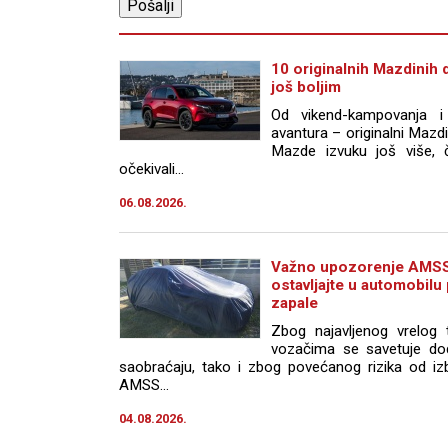
10 originalnih Mazdinih d
još boljim
Od vikend-kampovanja i
avantura – originalni Maz
Mazde izvuku još više, 
očekivali...
06.08.2026.
Važno upozorenje AMSS
ostavljajte u automobilu
zapale
Zbog najavljenog vrelog 
vozačima se savetuje do
saobraćaju, tako i zbog povećanog rizika od iz
AMSS...
04.08.2026.