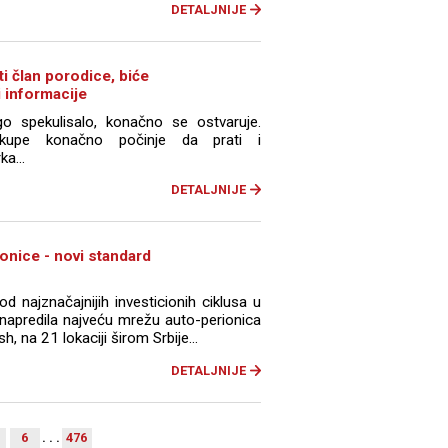
DETALJNIJE
i član porodice, biće
i informacije
spekulisalo, konačno se ostvaruje.
V-kupe konačno počinje da prati i
a...
DETALJNIJE
nice - novi standard
d najznačajnijih investicionih ciklusa u
unapredila najveću mrežu auto-perionica
na 21 lokaciji širom Srbije...
DETALJNIJE
6
. . .
476