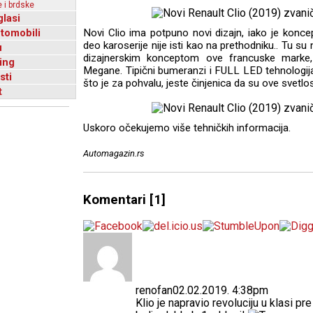
 i brdske
glasi
utomobili
Novi Clio ima potpuno novi dizajn, iako je koncep
deo karoserije nije isti kao na prethodniku.. Tu s
u
dizajnerskim konceptom ove francuske marke
ing
Megane. Tipični bumeranzi i FULL LED tehnologij
sti
što je za pohvalu, jeste činjenica da su ove svet
t
Uskoro očekujemo više tehničkih informacija.
Automagazin.rs
Komentari
[1]
renofan
02.02.2019. 4:38pm
Klio je napravio revoluciju u klasi pr