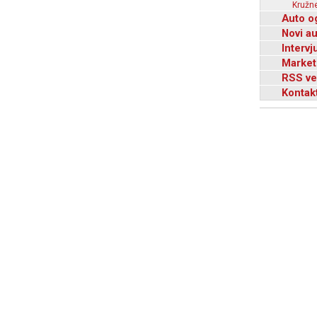
Kružne
Auto o
Novi a
Intervj
Market
RSS ve
Kontak