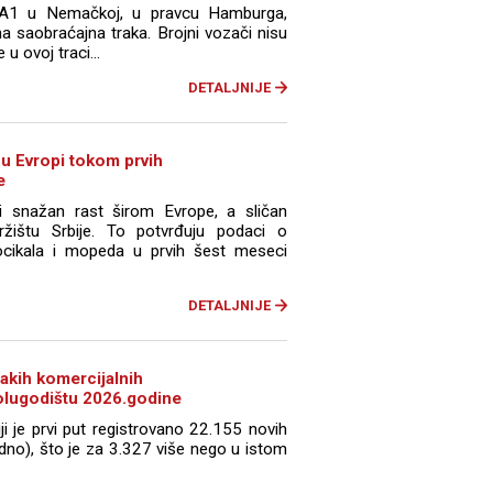
 A1 u Nemačkoj, u pravcu Hamburga,
a saobraćajna traka. Brojni vozači nisu
u ovoj traci...
DETALJNIJE
 u Evropi tokom prvih
e
i snažan rast širom Evrope, a sličan
ržištu Srbije. To potvrđuju podaci o
ocikala i mopeda u prvih šest meseci
DETALJNIJE
 lakih komercijalnih
polugodištu 2026.godine
ji je prvi put registrovano 22.155 novih
edno), što je za 3.327 više nego u istom