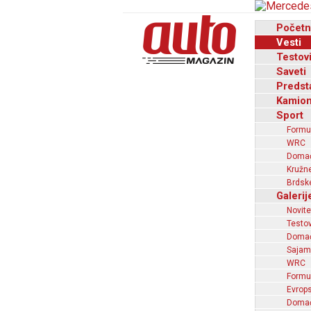
Početn
Vesti
Testov
Saveti
Predst
Kamion
Sport
Formu
WRC
Domaći
Kružne
Brdske
Galerij
Novite
Testov
Domać
Sajam
WRC
Formu
Evrops
Domaći