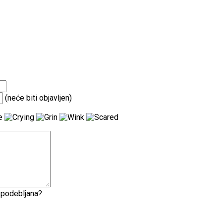
(neće biti objavljen)
e podebljana?