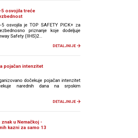
 osvojila treće
bezbednost
5 osvojila je TOP SAFETY PICK+ za
ezbednosno priznanje koje dodeljuje
hway Safety (IIHS)2...
DETALJNIJE
a pojačan intenzitet
rganizovano dočekuje pojačan intenzitet
čekuje narednih dana na srpskim
DETALJNIJE
aj znak u Nemačkoj -
nih kazni za samo 13