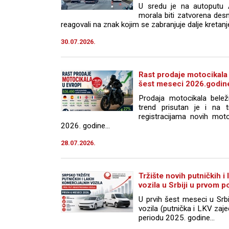
U sredu je na autoputu
morala biti zatvorena desn
reagovali na znak kojim se zabranjuje dalje kretanje 
30.07.2026.
Rast prodaje motocikala
šest meseci 2026.godin
Prodaja motocikala belež
trend prisutan je i na t
registracijama novih mot
2026. godine...
28.07.2026.
Tržište novih putničkih i
vozila u Srbiji u prvom 
U prvih šest meseci u Srbi
vozila (putnička i LKV zaj
periodu 2025. godine...