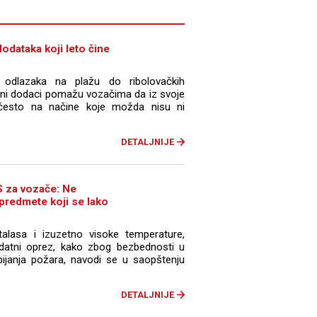
odataka koji leto čine
 odlazaka na plažu do ribolovačkih
dini dodaci pomažu vozačima da iz svoje
često na načine koje možda nisu ni
DETALJNIJE
 za vozače: Ne
 predmete koji se lako
talasa i izuzetno visoke temperature,
datni oprez, kako zbog bezbednosti u
bijanja požara, navodi se u saopštenju
DETALJNIJE