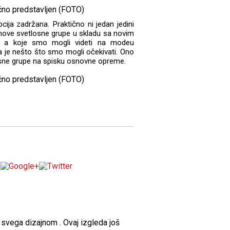
cija zadržana. Praktično ni jedan jedini
u nove svetlosne grupe u skladu sa novim
, a koje smo mogli videti na modeu
a je nešto što smo mogli očekivati. Ono
losne grupe na spisku osnovne opreme.
e svega dizajnom . Ovaj izgleda još