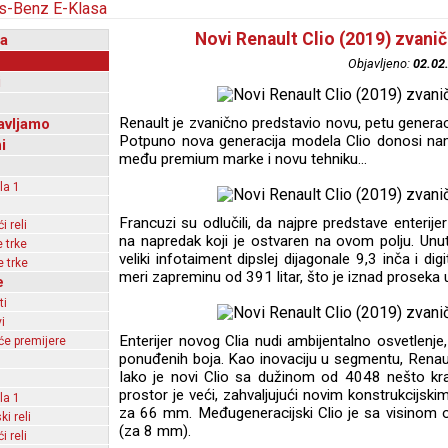
Novi Renault Clio (2019) zvani
a
Objavljeno:
02.02
i
Renault je zvanično predstavio novu, petu gener
avljamo
Potpuno nova generacija modela Clio donosi nam n
i
među premium marke i novu tehniku...
la 1
Francuzi su odlučili, da najpre predstave enterije
 reli
na napredak koji je ostvaren na ovom polju. Unutra 
 trke
veliki infotaiment dipslej dijagonale 9,3 inča i dig
 trke
meri zapreminu od 391 litar, što je iznad prosek
e
ti
i
Enterijer novog Clia nudi ambijentalno osvetlen
e premijere
ponuđenih boja. Kao inovaciju u segmentu, Renau
Iako je novi Clio sa dužinom od 4048 nešto kra
prostor je veći, zahvaljujući novim konstrukcijski
la 1
za 66 mm. Međugeneracijski Clio je sa visinom 
ki reli
(za 8 mm).
 reli