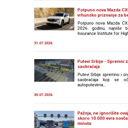
Potpuno nova Mazda CX-5
vrhunsko priznanje za 
Potpuno nova Mazda CX-
2026. godinu, najviše b
Insurance Institute for Hig
31.07.2026.
Putevi Srbije - Spremni z
saobraćaja
Putevi Srbije spremno i o
saobraćaja koji se o
autoputevima...
30.07.2026.
Pažnja, ne ignorišite ov
skoro 10.000 evra novča
minuta