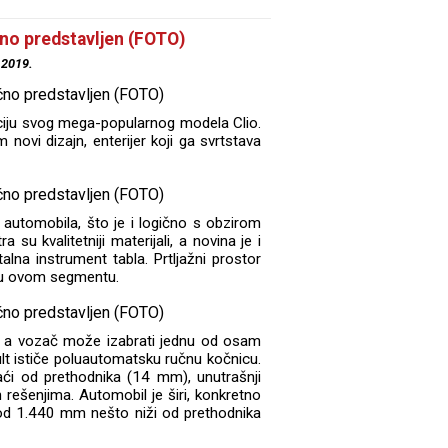
čno predstavljen (FOTO)
.2019.
aciju svog mega-popularnog modela Clio.
ovi dizajn, enterijer koji ga svrtstava
r automobila, što je i logično s obzirom
su kvalitetniji materijali, a novina je i
italna instrument tabla. Prtljažni prostor
a u ovom segmentu.
je, a vozač može izabrati jednu od osam
lt ističe poluautomatsku ručnu kočnicu.
ći od prethodnika (14 mm), unutrašnji
m rešenjima. Automobil je širi, konkretno
od 1.440 mm nešto niži od prethodnika