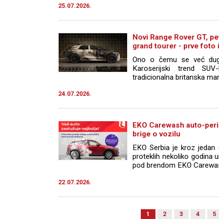
25.07.2026.
Novi Range Rover GT, pet
grand tourer - prve foto 
Ono o čemu se već dugo 
Karoserijski trend SU
tradicionalna britanska mark
24.07.2026.
EKO Carewash auto-perio
brige o vozilu
EKO Serbia je kroz jedan o
proteklih nekoliko godina 
pod brendom EKO Carewash, 
22.07.2026.
1
2
3
4
5