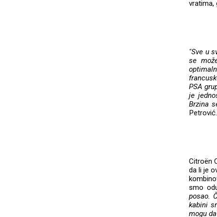
vratima,
"Sve u s
se može 
optimaln
francusk
PSA grup
je jedno
Brzina s
Petrović
Citroën 
da li je 
kombino
smo odu
posao. Č
kabini s
mogu da 