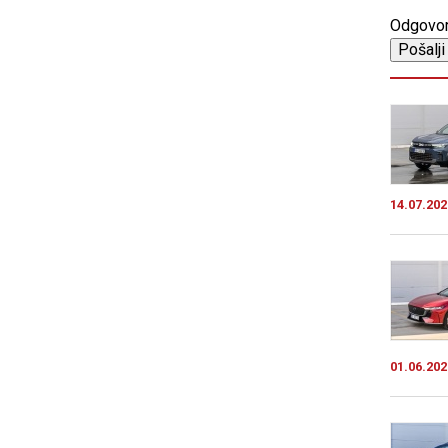
Odgovo
14.07.202
01.06.202