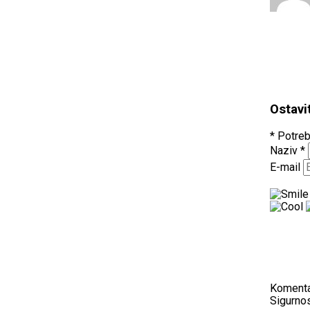
Ostavi
* Potreb
Naziv
*
E-mail
Koment
Sigurnos