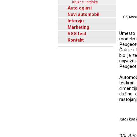
Kružne i brdske
Auto oglasi
Novi automobili
C5 Aircr
Intervju
Marketing
Umesto l
RSS test
modelim
Kontakt
Peugeotu
Čak je i
bio je t
najvažnij
Peugeot 
Automobi
testira
dimenzi
dužinu 
rastojan
Kao i kod 
"C5 Airc