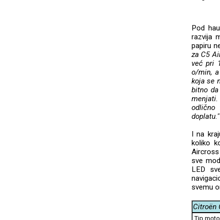
Pod haub
razvija
papiru ne
za C5 Ai
već pri 
o/min, a
koja se 
bitno da
menjati
odlično 
doplatu."
I na kra
koliko k
Aircross
sve mode
LED sve
navigaci
svemu on
Citroën 
Tip moto