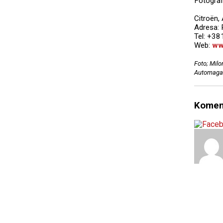
Fotograf
Citroën,
Adresa: 
Tel: +3
Web:
ww
Foto; Milo
Automagaz
Komen