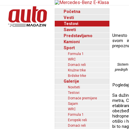
Početna
Vesti
Testovi
Saveti
Umesto s
Predstavljamo
svom i
Kamioni
prepoznat
Sport
Formula 1
WRC
Sistem 
Domaći reli
prednjih 
Kružne trke
Brdske trke
Galerije
Pogledaj
Noviteti
Testovi
Sa dužin
Domaće premijere
metra, C
Sajam
etablira
WRC
obezbeđu
Formula 1
hidropn
Evropski reli
otišlo i
Domaći reli
bi to na