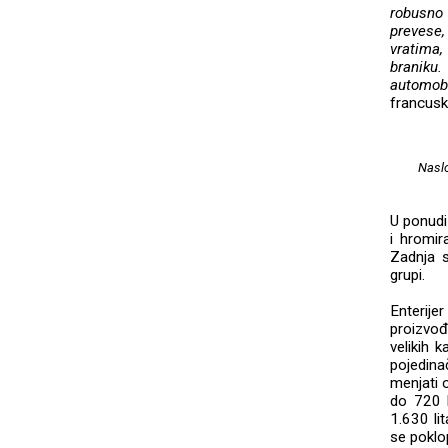
robusno 
prevese,
vratima,
braniku.
automob
francus
Naslo
U ponudi
i hromir
Zadnja s
grupi.
Enterij
proizvođ
velikih 
pojedin
menjati 
do 720 l
1.630 lit
se poklo