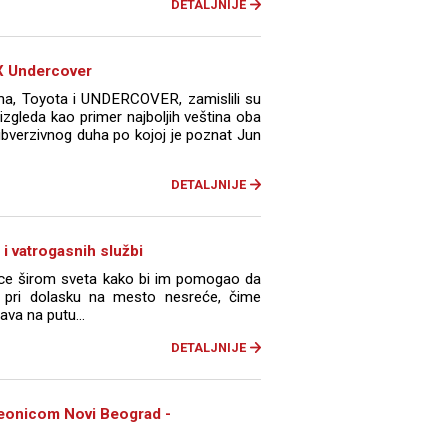
DETALJNIJE
X Undercover
ima, Toyota i UNDERCOVER, zamislili su
zgleda kao primer najboljih veština oba
ubverzivnog duha po kojoj je poznat Jun
DETALJNIJE
 i vatrogasnih službi
ce širom sveta kako bi im pomogao da
pri dolasku na mesto nesreće, čime
va na putu...
DETALJNIJE
 deonicom Novi Beograd -