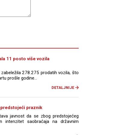
ala 11 posto više vozila
 zabeležila 278.275 prodatih vozila, što
tu prošle godine...
DETALJNIJE
 predstojeći praznik
štava javnost da se zbog predstojećeg
n intenzitet saobraćaja na državnim