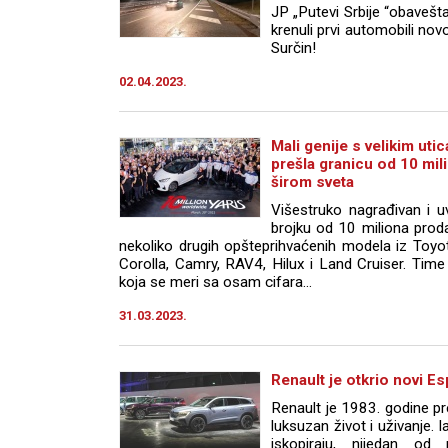
JP „Putevi Srbije “obavešt
krenuli prvi automobili n
Surčin!
02.04.2023.
Mali genije s velikim uti
prešla granicu od 10 mil
širom sveta
Višestruko nagrađivan i u
brojku od 10 miliona prod
nekoliko drugih opšteprihvaćenih modela iz To
Corolla, Camry, RAV4, Hilux i Land Cruiser. Time
koja se meri sa osam cifara...
31.03.2023.
Renault je otkrio novi E
Renault je 1983. godine pr
luksuzan život i uživanje. 
iskopiraju, nijedan o