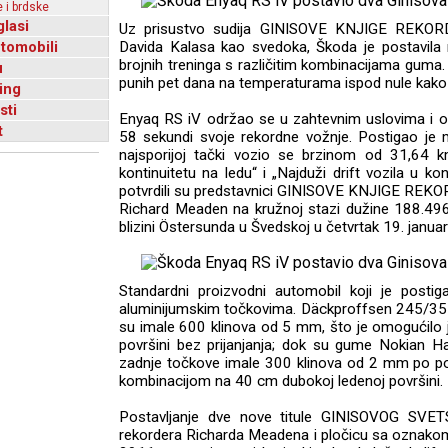
 i brdske
glasi
Uz prisustvo sudija GINISOVE KNJIGE REKORD
utomobili
Davida Kalasa kao svedoka, Škoda je postavila 
brojnih treninga s različitim kombinacijama guma.
u
punih pet dana na temperaturama ispod nule kako b
ing
sti
Enyaq RS iV održao se u zahtevnim uslovima i ob
t
58 sekundi svoje rekordne vožnje. Postigao je
najsporijoj tački vozio se brzinom od 31,64 km
kontinuitetu na ledu“ i „Najduži drift vozila u kon
potvrdili su predstavnici GINISOVE KNJIGE REKOR
Richard Meaden na kružnoj stazi dužine 188.49
blizini Östersunda u Švedskoj u četvrtak 19. janua
Standardni proizvodni automobil koji je posti
aluminijumskim točkovima. Däckproffsen 245/35-R
su imale 600 klinova od 5 mm, što je omogućilo jo
površini bez prijanjanja; dok su gume Nokian H
zadnje točkove imale 300 klinova od 2 mm po po
kombinacijom na 40 cm dubokoj ledenoj površini.
Postavljanje dve nove titule GINISOVOG SV
rekordera Richarda Meadena i pločicu sa oznakom 