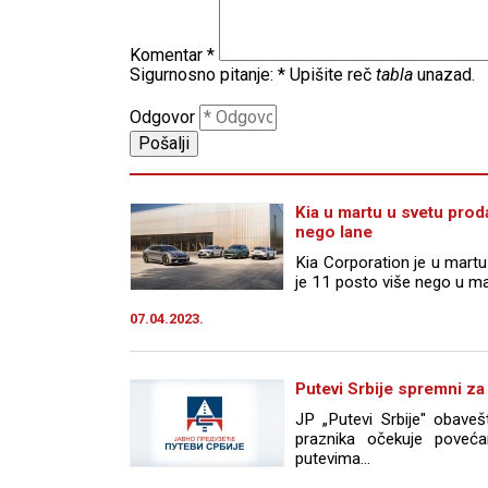
Komentar
*
Sigurnosno pitanje:
*
Upišite reč
tabla
unazad.
Odgovor
Kia u martu u svetu prod
nego lane
Kia Corporation je u martu
je 11 posto više nego u mar
07.04.2023.
Putevi Srbije spremni za
JP „Putevi Srbije" obave
praznika očekuje poveća
putevima...