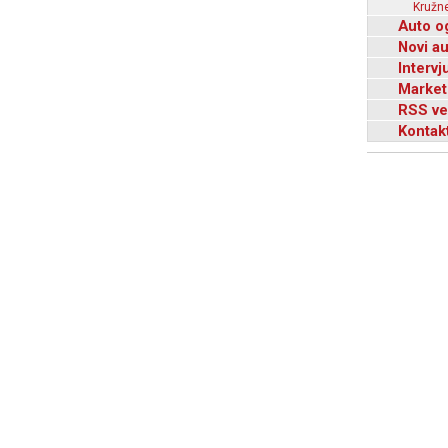
Kružne
Auto o
Novi a
Intervj
Market
RSS ve
Kontak