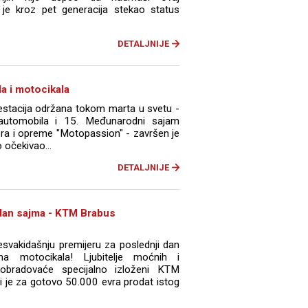
 je kroz pet generacija stekao status
DETALJNIJE
a i motocikala
stacija održana tokom marta u svetu -
automobila i 15. Međunarodni sajam
era i opreme "Motopassion" - završen je
 očekivao...
DETALJNIJE
 dan sajma - KTM Brabus
esvakidašnju premijeru za poslednji dan
a motocikala! Ljubitelje moćnih i
 obradovaće specijalno izloženi KTM
 je za gotovo 50.000 evra prodat istog