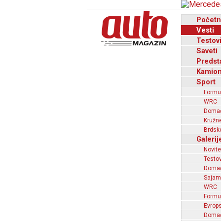
Početn
Vesti
Testov
Saveti
Predst
Kamion
Sport
Formu
WRC
Domaći
Kružne
Brdske
Galerij
Novite
Testov
Domać
Sajam
WRC
Formu
Evrops
Domaći