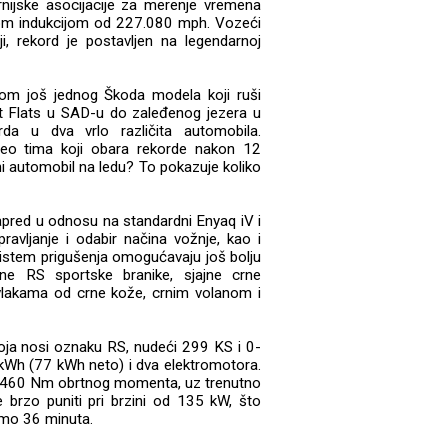
rnijske asocijacije za merenje vremena
nom indukcijom od 227.080 mph. Vozeći
i, rekord je postavljen na legendarnoj
nom još jednog Škoda modela koji ruši
alt Flats u SAD-u do zaleđenog jezera u
orda u dva vrlo različita automobila.
o tima koji obara rekorde nakon 12
ni automobil na ledu? To pokazuje koliko
pred u odnosu na standardni Enyaq iV i
avljanje i odabir načina vožnje, kao i
 sistem prigušenja omogućavaju još bolju
ične RS sportske branike, sjajne crne
esvlakama od crne kože, crnim volanom i
oja nosi oznaku RS, nudeći 299 KS i 0-
kWh (77 kWh neto) i dva elektromotora.
di 460 Nm obrtnog momenta, uz trenutno
brzo puniti pri brzini od 135 kW, što
amo 36 minuta.