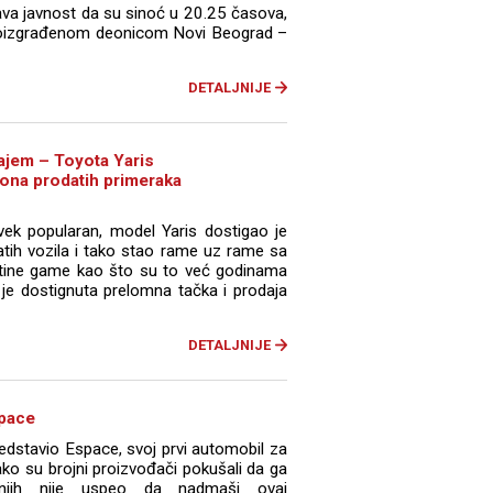
ava javnost da su sinoć u 20.25 časova,
ovoizgrađenom deonicom Novi Beograd –
DETALJNIJE
cajem – Toyota Yaris
iona prodatih primeraka
vek popularan, model Yaris dostigao je
atih vozila i tako stao rame uz rame sa
yotine game kao što su to već godinama
 je dostignuta prelomna tačka i prodaja
DETALJNIJE
space
edstavio Espace, svoj prvi automobil za
Iako su brojni proizvođači pokušali da ga
d njih nije uspeo da nadmaši ovaj