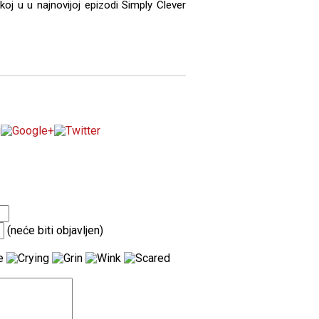
oj u u najnovijoj epizodi Simply Clever
(neće biti objavljen)