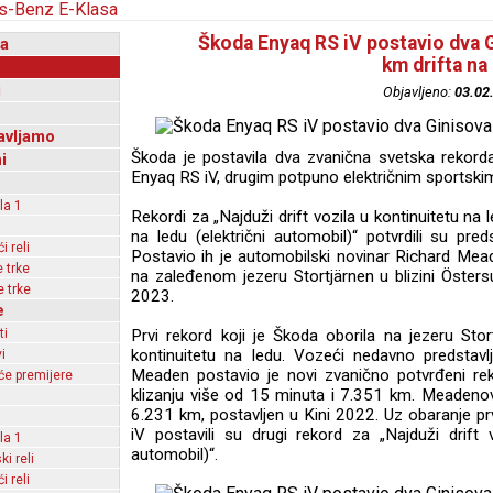
Škoda Enyaq RS iV postavio dva G
a
km drifta na
i
Objavljeno:
03.02
avljamo
Škoda je postavila dva zvanična svetska rekor
i
Enyaq RS iV, drugim potpuno električnim sportski
la 1
Rekordi za „Najduži drift vozila u kontinuitetu na l
na ledu (električni automobil)“ potvrdili su 
 reli
Postavio ih je automobilski novinar Richard Me
 trke
na zaleđenom jezeru Stortjärnen u blizini Öster
 trke
2023.
e
ti
Prvi rekord koji je Škoda oborila na jezeru Stort
kontinuitetu na ledu. Vozeći nedavno predstav
i
Meaden postavio je novi zvanično potvrđeni re
e premijere
klizanju više od 15 minuta i 7.351 km. Meadenov
6.231 km, postavljen u Kini 2022. Uz obaranje 
iV postavili su drugi rekord za „Najduži drift 
la 1
automobil)“.
ki reli
 reli