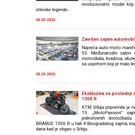
revolucionarni model koji
istinske legende...
30.03.2023.
Završen sajam automobil
Najveća auto-moto manife
55. Međunarodni salon 
motocikala, kvadova, skut
sa uspehom koji je malo ko
30.03.2023.
Ekskluziva za poslednji
1300 R
KTM Srbija pripremila je n
15. „MotoPassion“ sajm
jedinstvenih dvotočkaša
BRABUS 1300 R u hali 4 Beogradskog sajma, koji
dana kad je stigao u Srbiju...