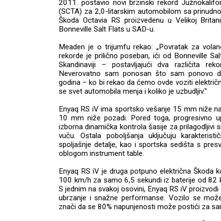
2011. postavio novi brzinski rekord Južnokalifo
(SCTA) za 2,0-litarskim automobilom sa prinud
Škoda Octavia RS proizvedenu u Velikoj Britanij
Bonneville Salt Flats u SAD-u.
Meaden je o trijumfu rekao: „Povratak za vola
rekorde je prilično poseban, ići od Bonneville S
Skandinaviji – postavljajući dva različita rek
Neverovatno sam ponosan što sam ponovo de
godina – ko bi rekao da ćemo ovde voziti električ
se svet automobila menja i koliko je uzbudljiv.“
Enyaq RS iV ima sportsko vešanje 15 mm niže na
10 mm niže pozadi. Pored toga, progresivno upr
izborna dinamička kontrola šasije za prilagodljivi
vuču. Ostala poboljšanja uključuju karakterist
spoljašnje detalje, kao i sportska sedišta s pr
oblogom instrument table.
Enyaq RS iV je druga potpuno električna Škoda k
100 km/h za samo 6,5 sekundi iz baterije od 82 
S jednim na svakoj osovini, Enyaq RS iV proizvo
ubrzanje i snažne performanse. Vozilo se može 
znači da se 80% napunjenosti može postići za s