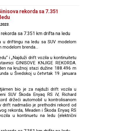
inisova rekorda sa 7.351
 ledu
.2023.
da u driftingu na ledu sa SUV modelom
m modelom brenda...
edu“ i „Najduži drift vozila u kontinuitetu
predstavnici GINISOVE KNJIGE REKORDA.
aden na kružnoj stazi dužine 188.496 m
sunda u Švedskoj u četvrtak 19. januara
järnen bio je za najduži drift vozila u
ljeni SUV Škoda Enyaq RS iV, Richard
kord držeći automobil u kontrolisanom
 drift nadmašio je prethodni rekord od
prvog rekorda, Meaden i Škoda Enyaq RS
vozila u kontinuetu na ledu (električni