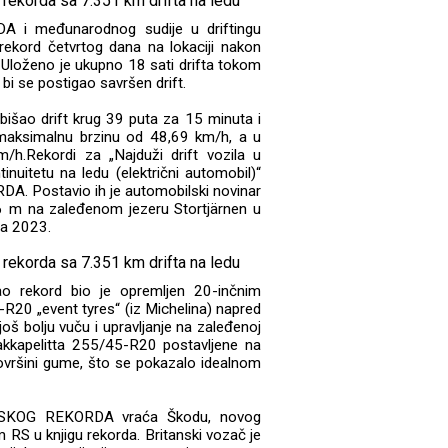
A i međunarodnog sudije u driftingu
rekord četvrtog dana na lokaciji nakon
 Uloženo je ukupno 18 sati drifta tokom
i se postigao savršen drift.
išao drift krug 39 puta za 15 minuta i
 maksimalnu brzinu od 48,69 km/h, a u
/h.Rekordi za „Najduži drift vozila u
tinuitetu na ledu (električni automobil)“
DA. Postavio ih je automobilski novinar
6 m na zaleđenom jezeru Stortjärnen u
ra 2023.
gao rekord bio je opremljen 20-inčnim
20 „event tyres“ (iz Michelina) napred
š bolju vuču i upravljanje na zaleđenoj
akkapelitta 255/45-R20 postavljene na
vršini gume, što se pokazalo idealnom
ETSKOG REKORDA vraća Škodu, novog
RS u knjigu rekorda. Britanski vozač je