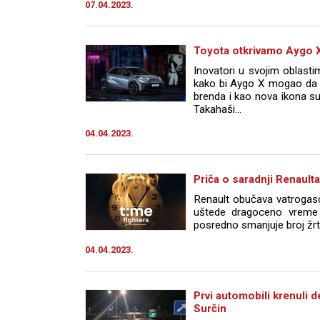
07.04.2023.
Toyota otkrivamo Aygo 
Inovatori u svojim oblast
kako bi Aygo X mogao da i
brenda i kao nova ikona s
Takahaši...
04.04.2023.
Priča o saradnji Renaulta
Renault obučava vatrogas
uštede dragoceno vreme 
posredno smanjuje broj žrta
04.04.2023.
Prvi automobili krenuli
Surčin