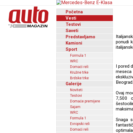
Početna
Vesti
Testovi
Saveti
Italijan
Predstavljamo
ponudi k
Kamioni
italijans
Sport
Formula 1
WRC
I pored 
Domaći reli
meseca 
Kružne trke
ekskluzi
Brdske trke
Beograd
Galerije
Noviteti
Ovaj moć
Testovi
7,500 o
Domaće premijere
šestoci
Sajam
maksima
WRC
Formula 1
Snaga s
Evropski reli
fantasti
Domaći reli
optimala