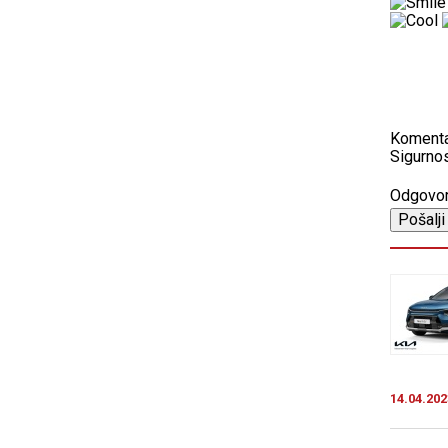
Koment
Sigurnos
Odgovo
14.04.202