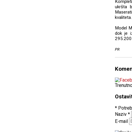
Kompletn
ukršta b
Maserati
kvaliteta.
Model Ma
dok je 
295.200 
PR
Komen
Trenutn
Ostavi
* Potreb
Naziv
*
E-mail