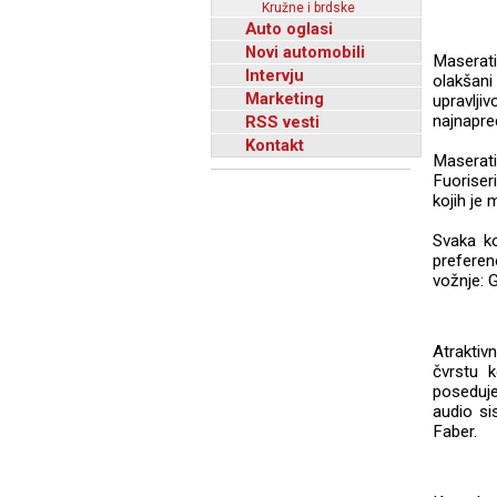
Kružne i brdske
Auto oglasi
Novi automobili
Maserati
Intervju
olakšani
Marketing
upravlj
najnapre
RSS vesti
Kontakt
Maserati
Fuoriseri
kojih je 
Svaka k
preferen
vožnje: G
Atraktiv
čvrstu 
poseduje
audio si
Faber.