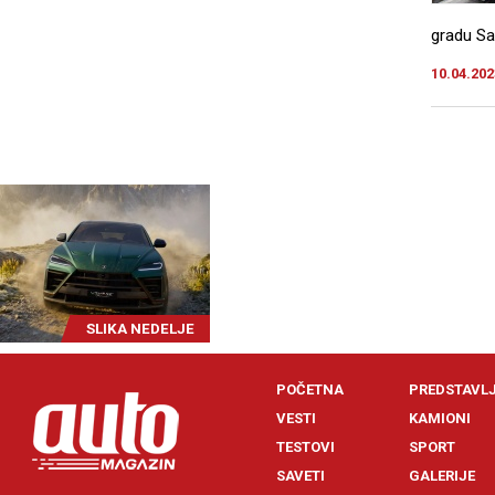
gradu Saka
10.04.202
SLIKA NEDELJE
POČETNA
PREDSTAVL
VESTI
KAMIONI
TESTOVI
SPORT
SAVETI
GALERIJE