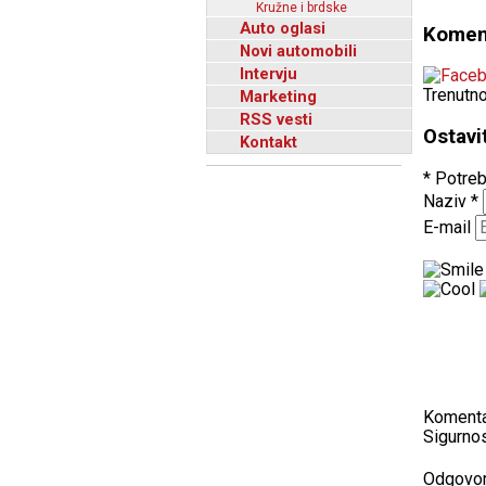
Kružne i brdske
Auto oglasi
Komen
Novi automobili
Intervju
Trenutn
Marketing
RSS vesti
Ostavi
Kontakt
* Potreb
Naziv
*
E-mail
Koment
Sigurnos
Odgovo