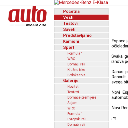
Početna
Vesti
Testovi
Saveti
Predstavljamo
Espace j
Kamioni
očigleda
Sport
Formula 1
Svaka ge
WRC
iznova p
Domaći reli
Kružne trke
Danas po
Brdske trke
Renault, 
Galerije
svega bi
Noviteti
Novi Es
Testovi
automobi
Domaće premijere
Sajam
Novi Ren
WRC
Formula 1
PR
Evropski reli
Domaći reli