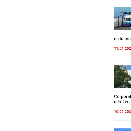
nultu emis
11.04.202
Corporat
udruženja
10.04.202