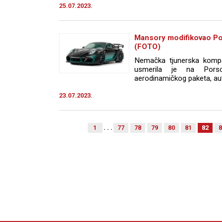
25.07.2023.
Mansory modifikovao P
(FOTO)
Nemačka tjunerska kompan
usmerila je na Por
aerodinamičkog paketa, auto
23.07.2023.
1
. . .
77
78
79
80
81
82
8