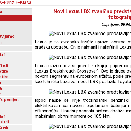
Novi Lexus LBX zvanično predstav
a
fotografi
i
Objavljeno:
06.06
avljamo
Lexus je za evropsko tržište upravo lansirao 
i
gradsku upotrebu. On je najmanji i najjeftiniji Lexus, 
la 1
Lexus ulazi u novi segment, za koji je priprem
 reli
(Lexus Breakthrough Crossover). Ovo je druga o
 trke
novom segmentu na evropskom tržištu, posle pre
 trke
kao tehnička baza za model LBX poslužila Toyota
e
ti
i
e premijere
Ispod haube se krije trocilindarski benzinski
elektrifikovan sa novom bipolarnom baterij
efikasnošću. Hibridni pogonski sistem dostiže 
maksimlani obrtni moment od 185 Nm.
la 1
ki reli
 reli