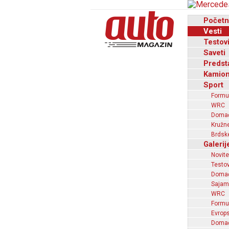
Početn
Vesti
Testov
Saveti
Predst
Kamion
Sport
Formu
WRC
Domaći
Kružne
Brdske
Galerij
Novite
Testov
Domać
Sajam
WRC
Formu
Evrops
Domaći