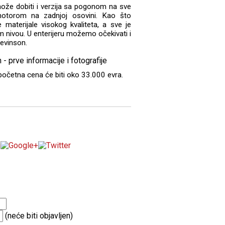
ože dobiti i verzija sa pogonom na sve
motorom na zadnjoj osovini. Kao što
 materijale visokog kvaliteta, a sve je
m nivou. U enterijeru možemo očekivati i
Levinson.
početna cena će biti oko 33.000 evra.
(neće biti objavljen)