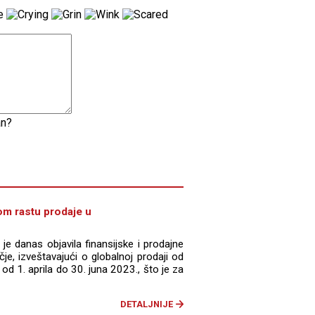
an?
om rastu prodaje u
e danas objavila finansijske i prodajne
je, izveštavajući o globalnoj prodaji od
od 1. aprila do 30. juna 2023., što je za
DETALJNIJE