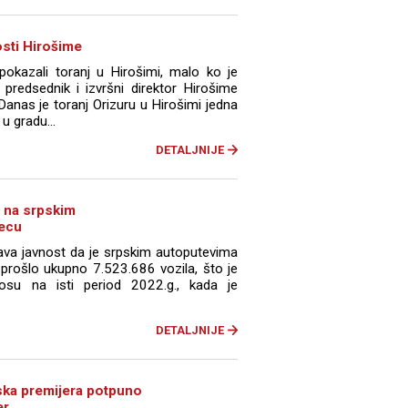
osti Hirošime
okazali toranj u Hirošimi, malo ko je
redsednik i izvršni direktor Hirošime
Danas je toranj Orizuru u Hirošimi jedna
u gradu...
DETALJNIJE
a na srpskim
secu
tava javnost da je srpskim autoputevima
prošlo ukupno 7.523.686 vozila, što je
u na isti period 2022.g., kada je
DETALJNIJE
ska premijera potpuno
er