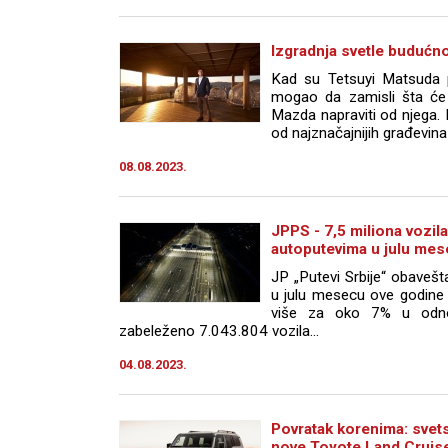
Izgradnja svetle budućn
Kad su Tetsuyi Matsuda p
mogao da zamisli šta će p
Mazda napraviti od njega. 
od najznačajnijih građevina 
08.08.2023.
JPPS - 7,5 miliona vozil
autoputevima u julu me
JP „Putevi Srbije“ obaveš
u julu mesecu ove godine 
više za oko 7% u odnos
zabeleženo 7.043.804 vozila...
04.08.2023.
Povratak korenima: svet
nove Toyote Land Cruis