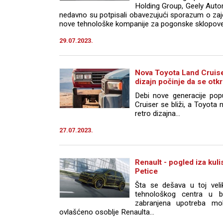
Holding Group, Geely Auto
nedavno su potpisali obavezujući sporazum o za
nove tehnološke kompanije za pogonske sklopove.
29.07.2023.
Nova Toyota Land Cruiser
dizajn počinje da se otk
Debi nove generacije po
Cruiser se bliži, a Toyota 
retro dizajna...
27.07.2023.
Renault - pogled iza kuli
Petice
Šta se dešava u toj veli
tehnološkog centra u bl
zabranjena upotreba mob
ovlašćeno osoblje Renaulta...