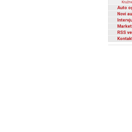
Kružne
Auto o
Novi a
Intervj
Market
RSS ve
Kontak