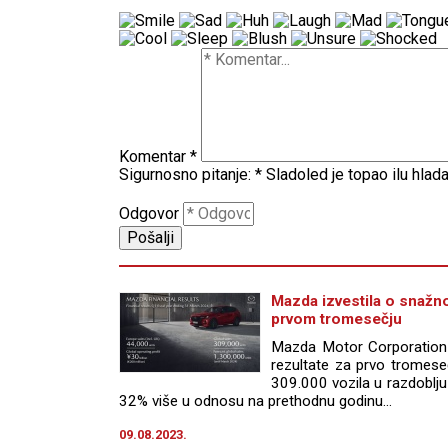
Komentar
*
Sigurnosno pitanje:
*
Sladoled je topao ilu hlad
Odgovor
Mazda izvestila o snažn
prvom tromesečju
Mazda Motor Corporation j
rezultate za prvo tromeseč
309.000 vozila u razdoblju 
32% više u odnosu na prethodnu godinu...
09.08.2023.