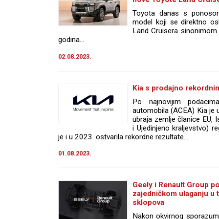
Toyota danas s ponosom 
model koji se direktno osl
Land Cruisera sinonimom 
godina...
02.08.2023.
Kia s prodajno rekordni
Po najnovijim podacim
automobila (ACEA) Kia je u
ubraja zemlje članice EU, I
i Ujedinjeno kraljevstvo) r
je i u 2023. ostvarila rekordne rezultate...
01.08.2023.
Geely i Renault Group po
zajedničkom ulaganju u 
sklopova
Nakon okvirnog sporazuma