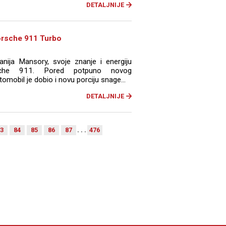
DETALJNIJE
orsche 911 Turbo
ija Mansory, svoje znanje i energiju
sche 911. Pored potpuno novog
mobil je dobio i novu porciju snage...
DETALJNIJE
3
84
85
86
87
. . .
476