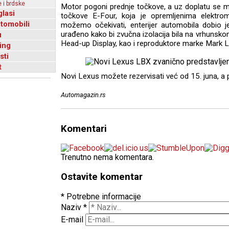
 i brdske
Motor pogoni prednje točkove, a uz doplatu se m
glasi
točkove E-Four, koja je opremljenima elektro
utomobili
možemo očekivati, enterijer automobila dobio je
urađeno kako bi zvučna izolacija bila na vrhunsko
u
Head-up Display, kao i reproduktore marke Mark 
ing
sti
t
Novi Lexus možete rezervisati već od 15. juna, a 
Automagazin.rs
Komentari
Trenutno nema komentara.
Ostavite komentar
* Potrebne informacije
Naziv
*
E-mail