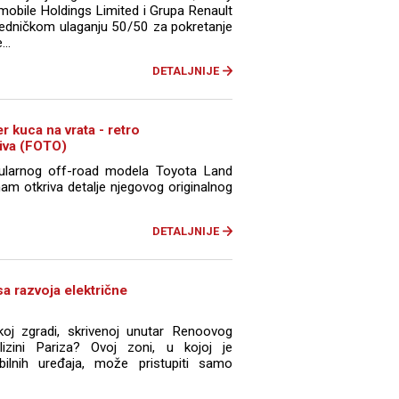
mobile Holdings Limited i Grupa Renault
jedničkom ulaganju 50/50 za pokretanje
..
DETALJNIJE
 kuca na vrata - retro
riva (FOTO)
pularnog off-road modela Toyota Land
nam otkriva detalje njegovog originalnog
DETALJNIJE
sa razvoja električne
koj zgradi, skrivenoj unutar Renoovog
izini Pariza? Ovoj zoni, u kojoj je
ilnih uređaja, može pristupiti samo