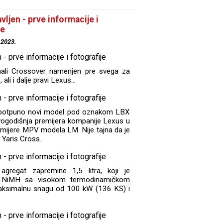
ljen - prve informacije i
je
.2023.
mali Crossover namenjen pre svega za
ali i dalje pravi Lexus...
io potpuno novi model pod oznakom LBX
vogodišnja premijera kompanije Lexus u
mijere MPV modela LM. Nije tajna da je
 Yaris Cross.
 agregat zapremine 1,5 litra, koji je
om NiMH sa visokom termodinamičkom
maksimalnu snagu od 100 kW (136 KS) i