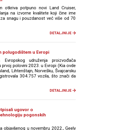
otkriva potpuno novi Land Cruiser,
anja na izvorne kvalitete koji čine ime
za snagu i pouzdanost već više od 70
DETALJNIJE
m polugodištem u Evropi
a Evropskog udruženja proizvođača
 prvoj polovini 2023. u Evropi (Kia ovde
sland, Lihtenštajn, Norvešku, Švajcarsku
egistrovala 304.757 vozila, što znači da
DETALJNIJE
tpisali ugovor o
tehnologiju pogonskih
 objavljenog u novembru 2022., Geely