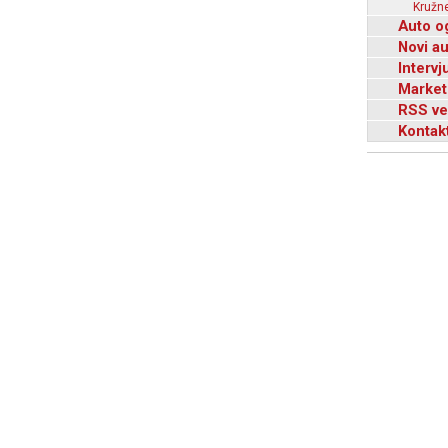
Kružne
Auto o
Novi a
Intervj
Market
RSS ve
Kontak