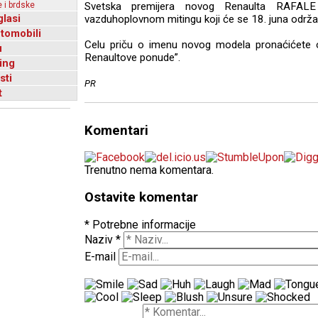
 i brdske
Svetska premijera novog Renaulta RAFAL
glasi
vazduhoplovnom mitingu koji će se 18. juna održa
utomobili
Celu priču o imenu novog modela pronaćićete o
u
Renaultove ponude”.
ing
sti
PR
t
Komentari
Trenutno nema komentara.
Ostavite komentar
* Potrebne informacije
Naziv
*
E-mail