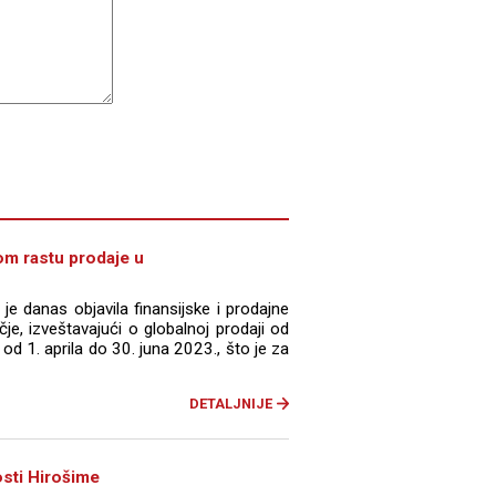
om rastu prodaje u
e danas objavila finansijske i prodajne
je, izveštavajući o globalnoj prodaji od
od 1. aprila do 30. juna 2023., što je za
DETALJNIJE
osti Hirošime