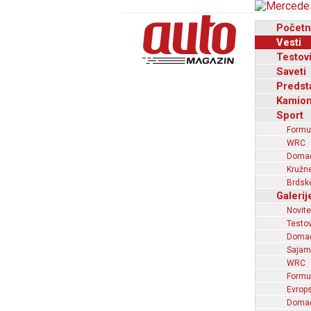
Početn
Vesti
Testov
Saveti
Predst
Kamion
Sport
Formu
WRC
Domaći
Kružne
Brdske
Galerij
Novite
Testov
Domać
Sajam
WRC
Formu
Evrops
Domaći