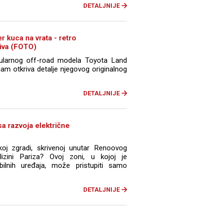
DETALJNIJE
 kuca na vrata - retro
riva (FOTO)
pularnog off-road modela Toyota Land
nam otkriva detalje njegovog originalnog
DETALJNIJE
sa razvoja električne
koj zgradi, skrivenoj unutar Renoovog
izini Pariza? Ovoj zoni, u kojoj je
ilnih uređaja, može pristupiti samo
DETALJNIJE