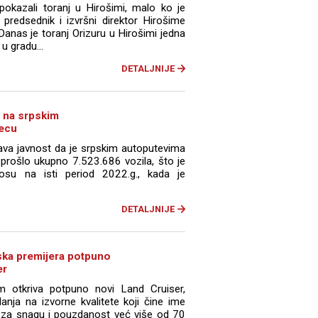
okazali toranj u Hirošimi, malo ko je
redsednik i izvršni direktor Hirošime
Danas je toranj Orizuru u Hirošimi jedna
u gradu...
DETALJNIJE
a na srpskim
secu
tava javnost da je srpskim autoputevima
prošlo ukupno 7.523.686 vozila, što je
u na isti period 2022.g., kada je
DETALJNIJE
ska premijera potpuno
er
otkriva potpuno novi Land Cruiser,
anja na izvorne kvalitete koji čine ime
za snagu i pouzdanost već više od 70