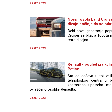
29.07.2023.
Nova Toyota Land Cruiser
dizajn počinje da se otk
Debi nove generacije po
Cruiser se bliži, a Toyota 
retro dizajna...
27.07.2023.
Renault - pogled iza kuli
Petice
Šta se dešava u toj veli
tehnološkog centra u bl
zabranjena upotreba mob
ovlašćeno osoblje Renaulta...
25.07.2023.