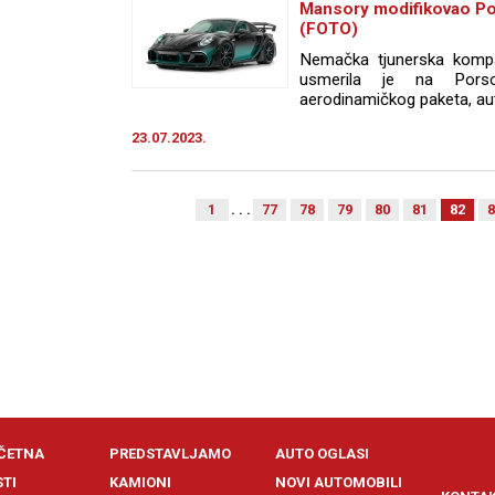
Mansory modifikovao P
(FOTO)
Nemačka tjunerska kompan
usmerila je na Por
aerodinamičkog paketa, auto
23.07.2023.
1
. . .
77
78
79
80
81
82
8
ČETNA
PREDSTAVLJAMO
AUTO OGLASI
STI
KAMIONI
NOVI AUTOMOBILI