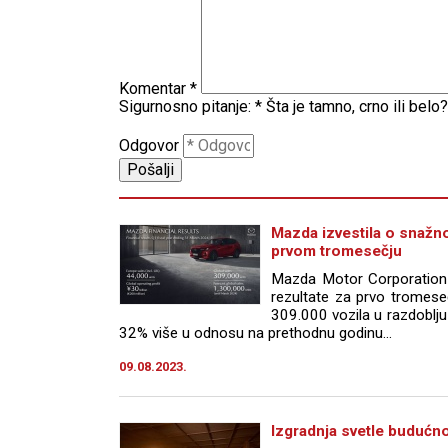
Komentar
*
Sigurnosno pitanje:
*
Šta je tamno, crno ili belo?
Odgovor
Mazda izvestila o snažn
prvom tromesečju
Mazda Motor Corporation j
rezultate za prvo tromeseč
309.000 vozila u razdoblju 
32% više u odnosu na prethodnu godinu...
09.08.2023.
Izgradnja svetle budućn