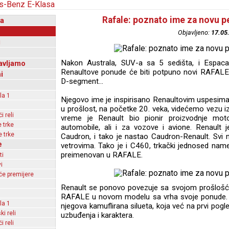
Rafale: poznato ime za novu p
a
Objavljeno:
17.05
i
Nakon Australa, SUV-a sa 5 sedišta, i Espaca,
avljamo
Renaultove ponude će biti potpuno novi RAFALE,
i
D-segment...
la 1
Njegovo ime je inspirisano Renaultovim uspesim
u prošlost, na početke 20. veka, videćemo vezu 
 reli
vreme je Renault bio pionir proizvodnje mo
 trke
automobile, ali i za vozove i avione. Renault
 trke
Caudron, i tako je nastao Caudron-Renault. Svi n
e
vetrovima. Tako je i C460, trkački jednosed name
preimenovan u RAFALE.
ti
i
e premijere
Renault se ponovo povezuje sa svojom prošlošću 
RAFALE u novom modelu sa vrha svoje ponude. N
la 1
njegova kamuflirana silueta, koja već na prvi pogle
ki reli
uzbuđenja i karaktera.
 reli