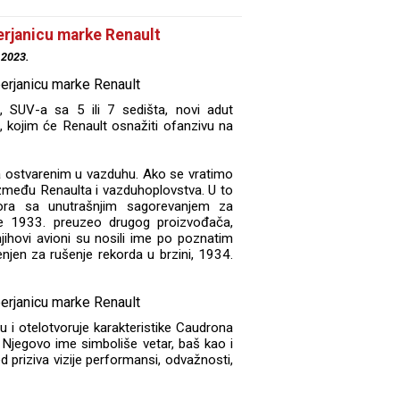
erjanicu marke Renault
.2023.
 SUV-a sa 5 ili 7 sedišta, novi adut
 kojim će Renault osnažiti ofanzivu na
a ostvarenim u vazduhu. Ako se vratimo
između Renaulta i vazduhoplovstva. U to
tora sa unutrašnjim sagorevanjem za
 je 1933. preuzeo drugog proizvođača,
jihovi avioni su nosili ime po poznatim
njen za rušenje rekorda u brzini, 1934.
i otelotvoruje karakteristike Caudrona
jegovo ime simboliše vetar, baš kao i
d priziva vizije performansi, odvažnosti,