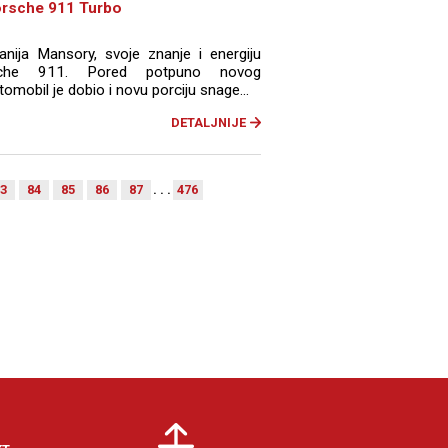
orsche 911 Turbo
ija Mansory, svoje znanje i energiju
sche 911. Pored potpuno novog
mobil je dobio i novu porciju snage...
DETALJNIJE
3
84
85
86
87
. . .
476