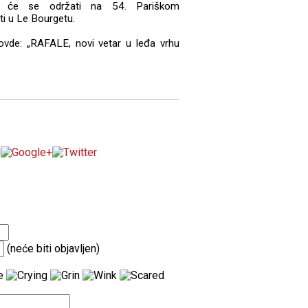
E će se održati na 54. Pariškom
ti u Le Bourgetu.
vde: „RAFALE, novi vetar u leđa vrhu
(neće biti objavljen)