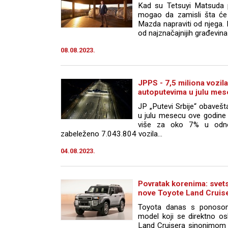
Kad su Tetsuyi Matsuda p
mogao da zamisli šta će p
Mazda napraviti od njega. 
od najznačajnijih građevina 
08.08.2023.
JPPS - 7,5 miliona vozil
autoputevima u julu me
JP „Putevi Srbije“ obaveš
u julu mesecu ove godine 
više za oko 7% u odnos
zabeleženo 7.043.804 vozila...
04.08.2023.
Povratak korenima: svet
nove Toyote Land Cruis
Toyota danas s ponosom 
model koji se direktno osl
Land Cruisera sinonimom 