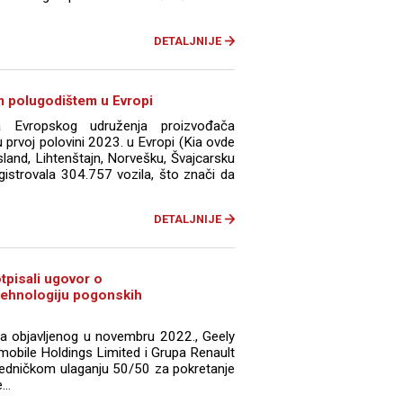
DETALJNIJE
m polugodištem u Evropi
a Evropskog udruženja proizvođača
 prvoj polovini 2023. u Evropi (Kia ovde
sland, Lihtenštajn, Norvešku, Švajcarsku
egistrovala 304.757 vozila, što znači da
DETALJNIJE
tpisali ugovor o
tehnologiju pogonskih
 objavljenog u novembru 2022., Geely
mobile Holdings Limited i Grupa Renault
jedničkom ulaganju 50/50 za pokretanje
..