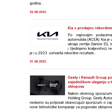
godina...
02.08.2023.
Kia s prodajno rekordni
Po najnovijim podacim
automobila (ACEA) Kia je u
ubraja zemlje članice EU, I
i Ujedinjeno kraljevstvo) r
je i u 2023. ostvarila rekordne rezultate...
01.08.2023.
Geely i Renault Group po
zajedničkom ulaganju u 
sklopova
Nakon okvirnog sporazuma
Holding Group, Geely Auto
nedavno su potpisali obavezujući sporazum o za
nove tehnološke kompanije za pogonske sklopove.