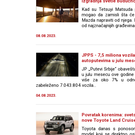
Izgradnja svetle budućn
Kad su Tetsuyi Matsuda p
mogao da zamisli šta će p
Mazda napraviti od njega. 
od najznačajnijih građevina 
08.08.2023.
JPPS - 7,5 miliona vozil
autoputevima u julu me
JP „Putevi Srbije“ obaveš
u julu mesecu ove godine 
više za oko 7% u odnos
zabeleženo 7.043.804 vozila...
04.08.2023.
Povratak korenima: svet
nove Toyote Land Cruis
Toyota danas s ponosom 
model koji se direktno osl