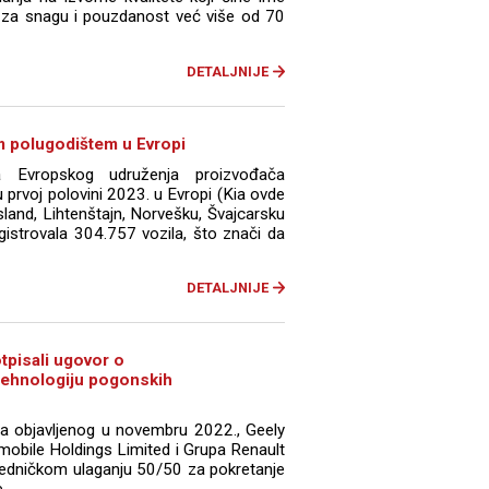
za snagu i pouzdanost već više od 70
DETALJNIJE
m polugodištem u Evropi
a Evropskog udruženja proizvođača
 prvoj polovini 2023. u Evropi (Kia ovde
sland, Lihtenštajn, Norvešku, Švajcarsku
egistrovala 304.757 vozila, što znači da
DETALJNIJE
tpisali ugovor o
tehnologiju pogonskih
 objavljenog u novembru 2022., Geely
mobile Holdings Limited i Grupa Renault
jedničkom ulaganju 50/50 za pokretanje
..