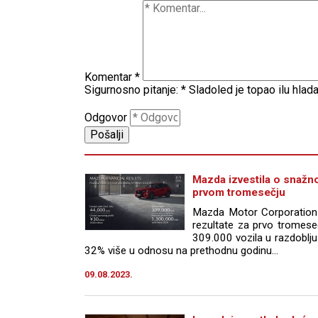
Komentar
*
Sigurnosno pitanje:
*
Sladoled je topao ilu hlad
Odgovor
Mazda izvestila o snažn
prvom tromesečju
Mazda Motor Corporation j
rezultate za prvo tromeseč
309.000 vozila u razdoblju 
32% više u odnosu na prethodnu godinu...
09.08.2023.