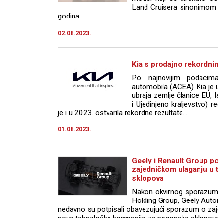
Land Cruisera sinonimom 
godina...
02.08.2023.
Kia s prodajno rekordni
Po najnovijim podacim
automobila (ACEA) Kia je u
ubraja zemlje članice EU, I
i Ujedinjeno kraljevstvo) r
je i u 2023. ostvarila rekordne rezultate...
01.08.2023.
Geely i Renault Group po
zajedničkom ulaganju u 
sklopova
Nakon okvirnog sporazuma
Holding Group, Geely Auto
nedavno su potpisali obavezujući sporazum o za
nove tehnološke kompanije za pogonske sklopove.