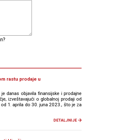
an?
om rastu prodaje u
e danas objavila finansijske i prodajne
je, izveštavajući o globalnoj prodaji od
od 1. aprila do 30. juna 2023., što je za
DETALJNIJE