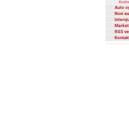
Kružne
Auto o
Novi a
Intervj
Market
RSS ve
Kontak