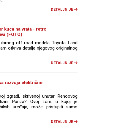
DETALJNIJE
 kuca na vrata - retro
riva (FOTO)
pularnog off-road modela Toyota Land
nam otkriva detalje njegovog originalnog
DETALJNIJE
sa razvoja električne
koj zgradi, skrivenoj unutar Renoovog
izini Pariza? Ovoj zoni, u kojoj je
ilnih uređaja, može pristupiti samo
DETALJNIJE