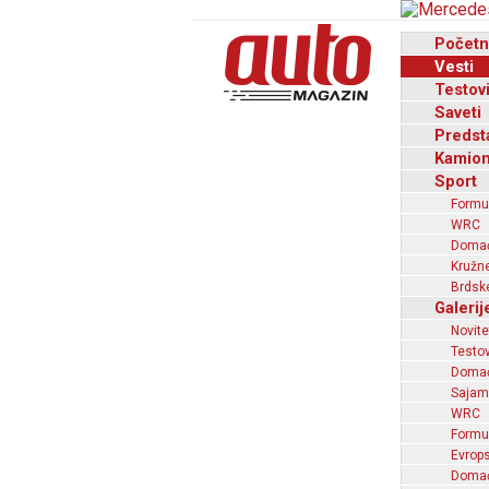
Početn
Vesti
Testov
Saveti
Predst
Kamion
Sport
Formu
WRC
Domaći
Kružne
Brdske
Galerij
Novite
Testov
Domać
Sajam
WRC
Formu
Evrops
Domaći