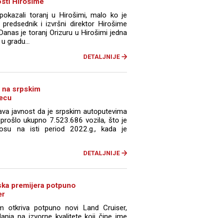
osti Hirošime
okazali toranj u Hirošimi, malo ko je
redsednik i izvršni direktor Hirošime
Danas je toranj Orizuru u Hirošimi jedna
u gradu...
DETALJNIJE
a na srpskim
secu
tava javnost da je srpskim autoputevima
prošlo ukupno 7.523.686 vozila, što je
u na isti period 2022.g., kada je
DETALJNIJE
ska premijera potpuno
er
otkriva potpuno novi Land Cruiser,
anja na izvorne kvalitete koji čine ime