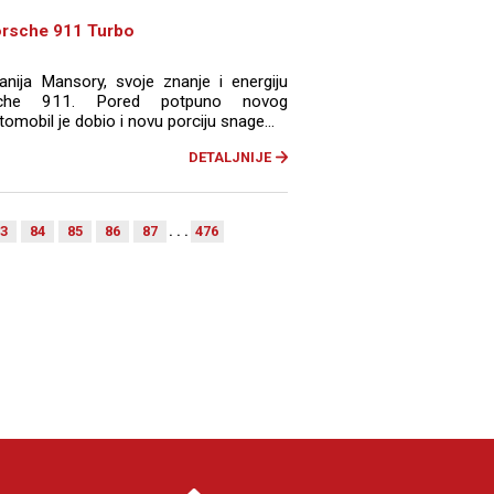
orsche 911 Turbo
ija Mansory, svoje znanje i energiju
sche 911. Pored potpuno novog
mobil je dobio i novu porciju snage...
DETALJNIJE
3
84
85
86
87
. . .
476