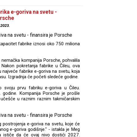
ika e-goriva na svetu -
orsche
.2023.
kapacitet fabrike iznosi oko 750 miliona
i i nemačka kompanija Porsche, pohvalila
. Nakon pokretanja fabrike u Čileu, ova
 najveće fabrike e-goriva na svetu, koja
asu. Izgradnja će početi sledeće godine.
 svoju prvu fabriku e-goriva u Čileu.
 godine. Kompanija Porsche je prošle
za učešće u raznim raznim takmičarskim
 postrojenja e-goriva na svetu, koje će
anog e-goriva godišnje." - istakla je Meg
a ističe da će ovaj nivo dostići 2027.