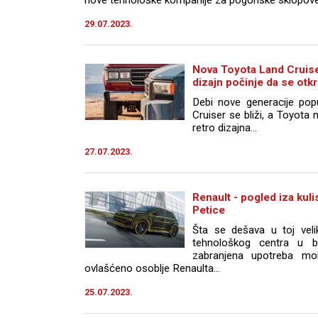
29.07.2023.
Nova Toyota Land Cruiser
dizajn počinje da se otk
Debi nove generacije po
Cruiser se bliži, a Toyota 
retro dizajna...
27.07.2023.
Renault - pogled iza kuli
Petice
Šta se dešava u toj veli
tehnološkog centra u bl
zabranjena upotreba mob
ovlašćeno osoblje Renaulta...
25.07.2023.