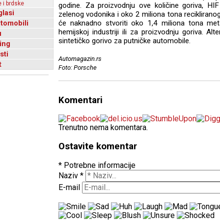
 i brdske
godine. Za proizvodnju ove količine goriva, HI
glasi
zelenog vodonika i oko 2 miliona tona recikliranog
utomobili
će naknadno stvoriti oko 1,4 miliona tona met
hemijskoj industriji ili za proizvodnju goriva. Al
u
sintetičko gorivo za putničke automobile.
ing
sti
Automagazin.rs
t
Foto: Porsche
Komentari
Trenutno nema komentara.
Ostavite komentar
* Potrebne informacije
Naziv
*
E-mail