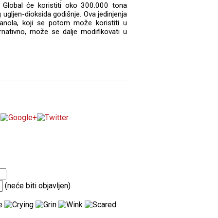
F Global će koristiti oko 300.000 tona
 ugljen-dioksida godišnje. Ova jedinjenja
anola, koji se potom može koristiti u
ternativno, može se dalje modifikovati u
(neće biti objavljen)