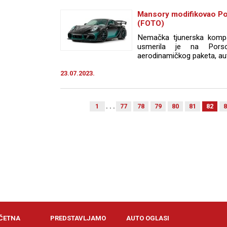
Mansory modifikovao P
(FOTO)
Nemačka tjunerska kompan
usmerila je na Por
aerodinamičkog paketa, auto
23.07.2023.
1
. . .
77
78
79
80
81
82
8
ČETNA
PREDSTAVLJAMO
AUTO OGLASI