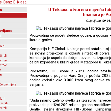
U Teksasu otvorena najveća fabr
a
finansira je P
i
Objavljeno:
09.05
avljamo
Proizvodnja će početi sledeće godine, a godišnji 
i
litara e-goriva...
la 1
Kompanija HIF Global, iza koje pored ostalih stoj
se novim projektom iz oblasti sintetičkih goriva
 reli
kompanija je uspela da dobije dozvolu za izgradnju
 trke
će biti izgrađena u blizini grada Matagorda u Teks
 trke
e
Podsetimo, HIF Global je 2021. godine završio
ti
Proiuvodnja u pogonu Haru Oni je počela 2022.
godine koristila oko 3.000 litara ovog goriva 
i
serijama.
e premijere
la 1
"Sada imamo zeleno svetlo za izgradnju najvećeg
ki reli
proizvoditi približni 200 miliona galona modifikov
 reli
Gentle, izvršna direktorka HIF-Global. Kompanij