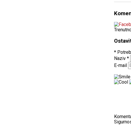
Komen
Trenutn
Ostavi
* Potreb
Naziv
*
E-mail
Koment
Sigurnos