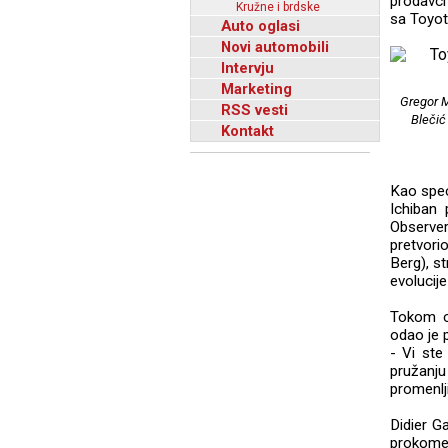
prodavci
Kružne i brdske
sa Toyot
Auto oglasi
Novi automobili
Intervju
Marketing
Gregor M
RSS vesti
Blečić
Kontakt
Kao speci
Ichiban 
Observer
pretvori
Berg), s
evolucij
Tokom ce
odao je 
- Vi ste
pružanj
promenlj
Didier G
prokomen