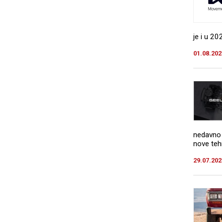
je i u 20
01.08.202
nedavno 
nove teh
29.07.202