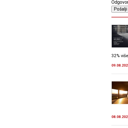
Odgovo
32% više
09.08.202
08.08.202