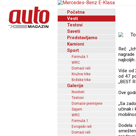
Početna
Vesti
Testovi
Saveti
Predstavljamo
Kamioni
Reč „Ich
Sport
nagrade
Formula 1
najboljih
WRC
Domaći reli
Više od 
Kružne trke
od 47 po
Brdske trke
„BEST RE
Galerije
Noviteti
Ove godi
Testovi
„Sa zado
Domaće premijere
učinak i 
Sajam
mobilnos
WRC
Formula 1
Dodela 
Evropski reli
smešten
Domaći reli