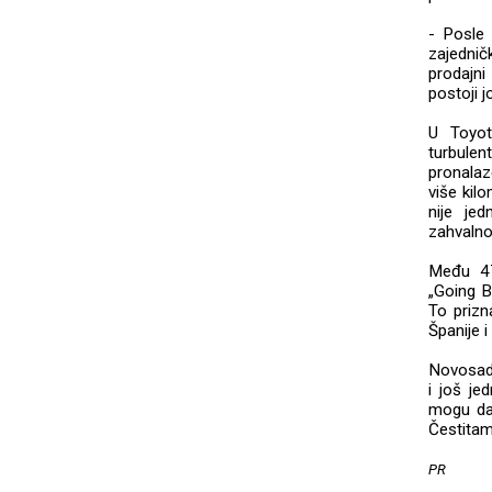
- Posle 
zajednič
prodajni
postoji 
U Toyot
turbule
pronalaz
više kil
nije je
zahvalno
Među 47
„Going B
To prizn
Španije i
Novosads
i još je
mogu da 
Čestita
PR