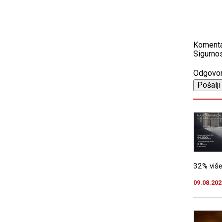
Koment
Sigurnos
Odgovo
32% više
09.08.202