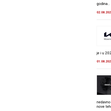
godina...
02.08.202
je i u 20
01.08.202
nedavno 
nove teh