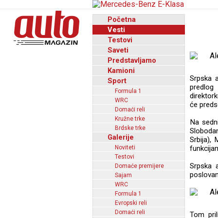
Početna
Vesti
Testovi
Saveti
Predstavljamo
Kamioni
Srpska a
Sport
predlog
Formula 1
direktor
WRC
će preds
Domaći reli
Kružne trke
Na sedni
Brdske trke
Sloboda
Galerije
Srbija),
Noviteti
funkcija
Testovi
Srpska a
Domaće premijere
poslovanj
Sajam
WRC
Formula 1
Evropski reli
Domaći reli
Tom pril