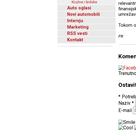
Kružne i brdske
relevant
Auto oglasi
finansij
Novi automobili
umrežava
Intervju
Tokom ov
Marketing
RSS vesti
PR
Kontakt
Komen
Trenutn
Ostavi
* Potreb
Naziv
*
E-mail