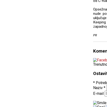
od C-Kla
Opsežna 
nude po
uključu
Keeping
zapadnoj
PR
Komen
Trenutn
Ostavi
* Potreb
Naziv
*
E-mail