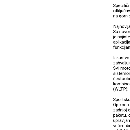
Specifič
otključa
na gornjo
Najnovij
Sa novom
je najin
aplikaci
funkcija
Iskustv
zahvaljuj
Svi moto
sistemom.
šestoci
kombino
(WLTP): 
Sportsko
Opciona
zadnjoj 
paketu, 
upravlja
većim d