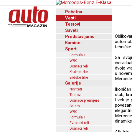
Početna
Vesti
Testovi
Saveti
Oblikova
Predstavljamo
automob
Kamioni
tehničke 
Sport
Formula 1
Sa svoj
WRC
individu
Domaći reli
dvoje vr
Kružne trke
u novemb
Brdske trke
Mercedes
Galerije
Ikoničan
Noviteti
stub, kr
Testovi
Uvek je 
Domaće premijere
povezan
Sajam
elegant
WRC
Mercedes-
Formula 1
dinamike
Evropski reli
Domaći reli
Atletski