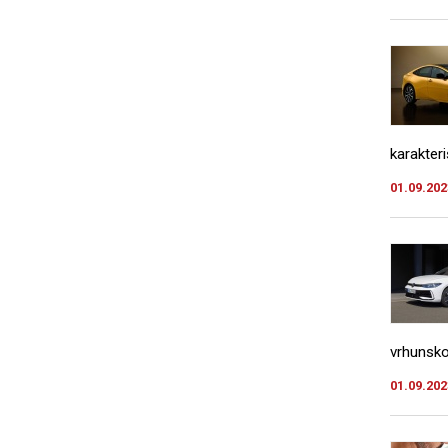
karakter
01.09.202
vrhunsko
01.09.202