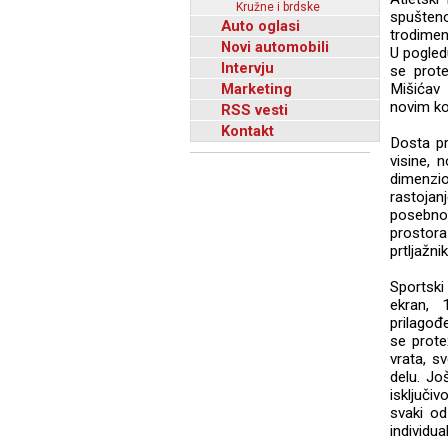
Kružne i brdske
spušten
Auto oglasi
trodimen
Novi automobili
U pogledu
Intervju
se prote
Marketing
Mišićav
novim ko
RSS vesti
Kontakt
Dosta pr
visine, 
dimenz
rastojan
posebno
prostor
prtljažni
Sportski
ekran, 
prilagođ
se prote
vrata, s
delu. Jo
isključi
svaki od
individu