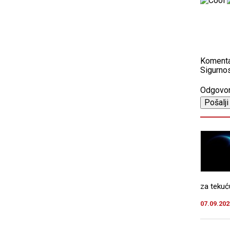
Koment
Sigurnos
Odgovo
za tekuću
07.09.202