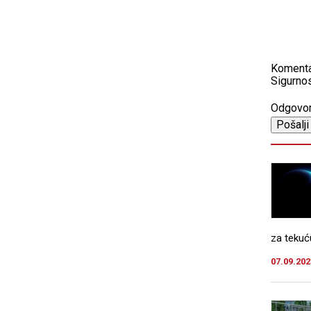
Koment
Sigurnos
Odgovo
za tekuću
07.09.202