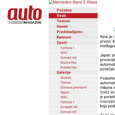
Početna
Vesti
Testovi
Saveti
Predstavljamo
Kina je 
Kamioni
prvom kv
Sport
međugodi
Formula 1
WRC
Japan je
Domaći reli
procena
Kružne trke
automobi
Brdske trke
povećan 
Galerije
Noviteti
Podsetim
automob
Testovi
miliona 
Domaće premijere
Izvoz voz
Sajam
je poras
WRC
izvoznic
Formula 1
koju pod
Evropski reli
Domaći reli