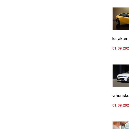
karakter
01.09.202
vrhunsko
01.09.202