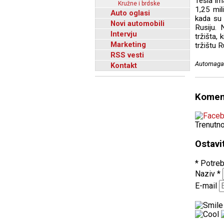
Tesla im
Kružne i brdske
1,25 mil
Auto oglasi
kada su 
Novi automobili
Rusiju.
Intervju
tržišta, 
Marketing
tržištu R
RSS vesti
Automagaz
Kontakt
Komen
Trenutn
Ostavi
* Potreb
Naziv
*
E-mail