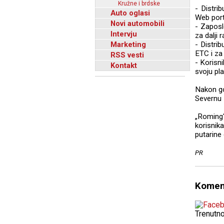
Kružne i brdske
- Distri
Auto oglasi
Web port
Novi automobili
- Zaposle
Intervju
za dalji 
Marketing
- Distri
ETC i za 
RSS vesti
- Korisn
Kontakt
svoju pla
Nakon go
Severnu 
„Roming
korisnik
putarine
PR
Komen
Trenutn