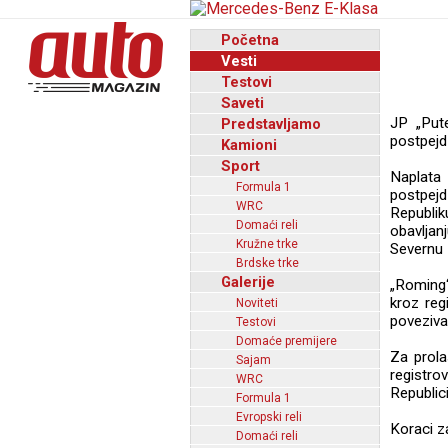
Početna
Vesti
Testovi
Saveti
JP „Pute
Predstavljamo
postpejd
Kamioni
Sport
Naplata 
Formula 1
postpejd
WRC
Republik
Domaći reli
obavljan
Kružne trke
Severnu 
Brdske trke
Galerije
„Roming
kroz reg
Noviteti
povezivan
Testovi
Domaće premijere
Za prola
Sajam
registro
WRC
Republic
Formula 1
Evropski reli
Koraci z
Domaći reli