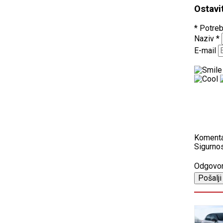
Ostavi
* Potreb
Naziv
*
E-mail
Koment
Sigurnos
Odgovo