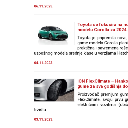
06.11.2023.
Toyota se fokusira na n
modelu Corolla za 2024.
Toyota je pripremila nove
game modela Corolla plani
praktična i savremena reše
uspešnog modela srednje klase u verzijama Hatchb
04.11.2023.
iON FlexClimate – Hanko
gume za sva godišnja dob
Proizvođač premijum guma
FlexClimate, svoju prvu
električnim vozilima (o
tržištu...
03.11.2023.