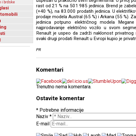
uspešan u praktično svim segmentima. U prvoj po
 i brdske
rast od 21 % na 501 985 jedinica. Brend je zabele
glasi
(+40 %), na 83.000 prodatih jedinica. U elektrifiko
utomobili
prodaje modela Austral (65 %) i Arkana (55 %). Zan
u
jedinica potpuno električnog modela Megane
ing
najprodavanije električno vozilo u svom segm
Renault je uspeo da zadrži naklonost privatnog
sti
svaki drugi prodati Renault u Evropi kupio je privatni
t
PR
Komentari
Trenutno nema komentara.
Ostavite komentar
* Potrebne informacije
Naziv
*
E-mail