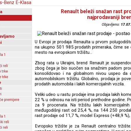
Renault beleži snažan rast pro
a
najprodavaniji bre
i
Objavljeno:
17.07
avljamo
U Evropi je prodaja Renaulta u prvom polugodiš
i
na ukupno 501 985 prodatih primeraka, čime se 
mesto na evropskom tržištu...
la 1
Zbog rata u Ukrajini, brend Renault je suspendo
 reli
zbog čega je bio suočen sa snažnim padom proda
 trke
konsolidovao i na globalnom nivou uspeo da d
 trke
automobilskom tržištu. Globalno, prodaja je po
e
prodatih automobila i lakih komercijalnih vozila.
ti
Veliki udeo u rastu prodaje ima prodaja lakih komer
i
22 % u odnosu na isti period prethodne godine. P
e premijere
za 9 procenata. Na tržištu lakih komercijalnih
međugodišnji rast od 25,4 %, na 144 250 prodah
rast prodaje od 11,7 %, model Express (+48,9 %), 
la 1
ki reli
Evropsko tržište je za Renault centralno tržišt
 reli