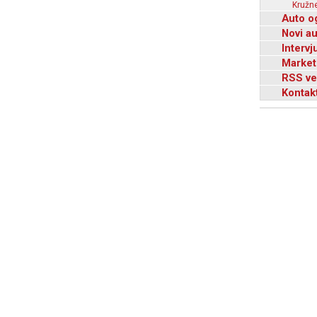
Kružne
Auto o
Novi a
Intervj
Market
RSS ve
Kontak