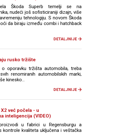
dela Škoda Superb temelji se na
a, nudeći još sofisticiraniji dizajn, više
jsavremeniju tehnologiju. S novom Škoda
ći da biraju između combi i hatchback
DETALJNIJE
aju rusko tržište
i o oporavku tržišta automobila, treba
svih renomiranih automobilskih marki,
še kinesko...
DETALJNIJE
X2 već počela - u
a inteligencija (VIDEO)
oizvodi u fabrici u Regensburgu a
s kontrole kvaliteta uključena i veštačka