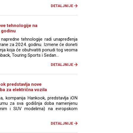
DETALJNIJE
ove tehnologije na
 godinu
, napredne tehnologije radi unapređenja
rane za 2024. godinu. Izmene će doneti
nja koja će obuhvatiti ponudi tog veoma
ack, Touring Sports i Sedan...
DETALJNIJE
ok predstavlja nove
a za električna vozila
, kompanija Hankook, predstavlja iON
 gumu za sva godišnja doba namenjenu
bičnim i SUV modelima) na evropskom
DETALJNIJE