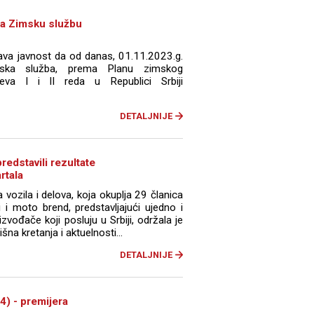
za Zimsku službu
tava javnost da od danas, 01.11.2023.g.
ska služba, prema Planu zimskog
eva I i II reda u Republici Srbiji
DETALJNIJE
redstavili rezultate
rtala
 vozila i delova, koja okuplja 29 članica
 i moto brend, predstavljajući ujedno i
izvođače koji posluju u Srbiji, održala je
šna kretanja i aktuelnosti...
DETALJNIJE
) - premijera