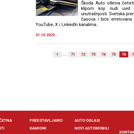
Škoda Auto otkriva četvrt
klipom koji nudi uvid u
unutrašnjosti. Svetska pr
časova i biće emitovana
YouTube, X i LinkedIn kanalima...
31.10.2023.
1
. . .
71
72
73
74
75
76
7
ČETNA
PREDSTAVLJAMO
AUTO OGLASI
STI
KAMIONI
NOVI AUTOMOBILI
KONTA