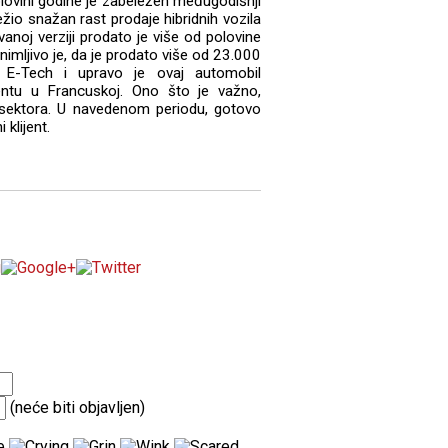
lovini godine je zabeležen međugodišnji
žio snažan rast prodaje hibridnih vozila
vanoj verziji prodato je više od polovine
imljivo je, da je prodato više od 23.000
 E-Tech i upravo je ovaj automobil
entu u Francuskoj. Ono što je važno,
 sektora. U navedenom periodu, gotovo
 klijent.
(neće biti objavljen)