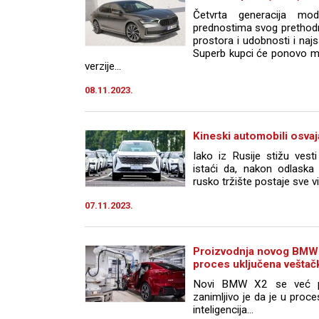
Četvrta generacija mo
prednostima svog prethodnik
prostora i udobnosti i na
Superb kupci će ponovo mo
verzije...
08.11.2023.
Kineski automobili osvaj
Iako iz Rusije stižu vest
istaći da, nakon odlaska 
rusko tržište postaje sve vi
07.11.2023.
Proizvodnja novog BMW 
proces uključena veštačk
Novi BMW X2 se već pr
zanimljivo je da je u proce
inteligencija...