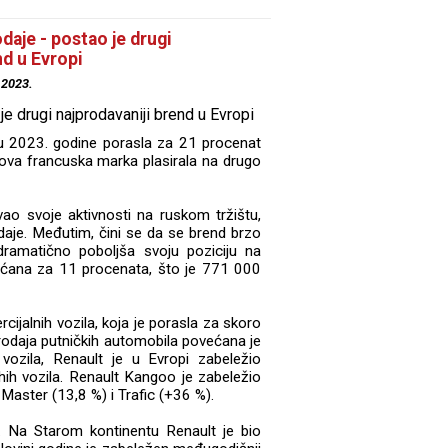
daje - postao je drugi
nd u Evropi
.2023.
tu 2023. godine porasla za 21 procenat
ova francuska marka plasirala na drugo
vao svoje aktivnosti na ruskom tržištu,
je. Međutim, čini se da se brend brzo
ramatično poboljša svoju poziciju na
većana za 11 procenata, što je 771 000
cijalnih vozila, koja je porasla za skoro
rodaja putničkih automobila povećana je
 vozila, Renault je u Evropi zabeležio
ih vozila. Renault Kangoo je zabeležio
Master (13,8 %) i Trafic (+36 %).
e. Na Starom kontinentu Renault je bio