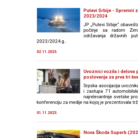
Putevi Srbije - Spremni 
2023/2024
JP „Putevi Srbije“ obaveš
počinje sa radom Zim
održavanja državnih put
2023/2024.g...
02.11.2023.
Uvoznici vozila i delova p
poslovanja za prva tri kva
Srpska asocijacija uvoznika
i zastupa 71 automobilski
najrelevantnije svetske pro
konferenciju za medije na kojoj je prezentovala trži
01.11.2023.
Nova Škoda Superb (2024