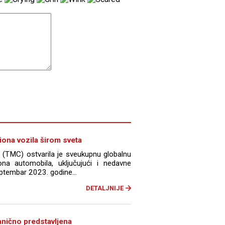
iona vozila širom sveta
(TMC) ostvarila je sveukupnu globalnu
na automobila, uključujući i nedavne
ptembar 2023. godine...
DETALJNIJE
nično predstavljena