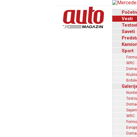
Početn
Vesti
Testov
Saveti
Predst
Kamion
Sport
Formu
WRC
Domaći
Kružne
Brdske
Galerij
Novite
Testov
Domać
Sajam
WRC
Formu
Evrops
Domaći