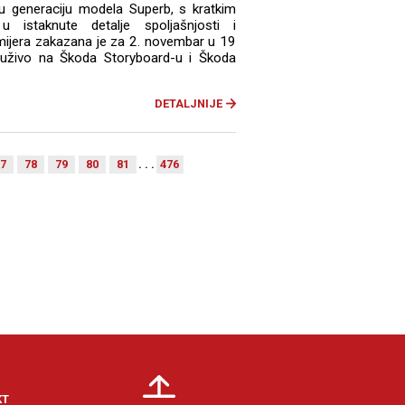
u generaciju modela Superb, s kratkim
 istaknute detalje spoljašnjosti i
emijera zakazana je za 2. novembar u 19
 uživo na Škoda Storyboard-u i Škoda
DETALJNIJE
7
78
79
80
81
. . .
476
KT