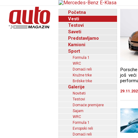
Početna
Vesti
Testovi
Saveti
Predstavljamo
Kamioni
Sport
Formula 1
WRC
Porsche 
Domaći reli
još veći
Kružne trke
performan
Brdske trke
Galerije
29.11.202
Noviteti
Testovi
Domaće premijere
Sajam
WRC
Formula 1
Evropski reli
Domaći reli