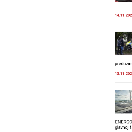
14.11.202
preduzima
13.11.202
ENERGO, 
glavnoj f