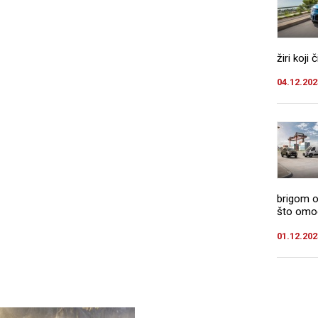
žiri koji
04.12.202
brigom o
što omogu
01.12.202