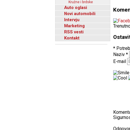
Kružne i brdske
Auto oglasi
Komen
Novi automobili
Intervju
Marketing
Trenutn
RSS vesti
Ostavi
Kontakt
* Potreb
Naziv
*
E-mail
Koment
Sigurnos
Odgovo