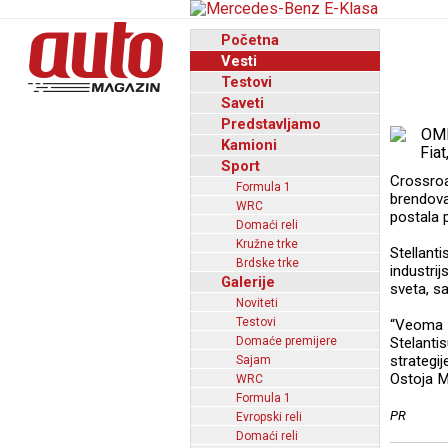
Početna
Vesti
Testovi
Saveti
Predstavljamo
Kamioni
Sport
Crossro
Formula 1
brendova
WRC
postala p
Domaći reli
Kružne trke
Stellant
Brdske trke
industri
Galerije
sveta, s
Noviteti
Testovi
“Veoma s
Domaće premijere
Stelanti
strategi
Sajam
Ostoja M
WRC
Formula 1
PR
Evropski reli
Domaći reli