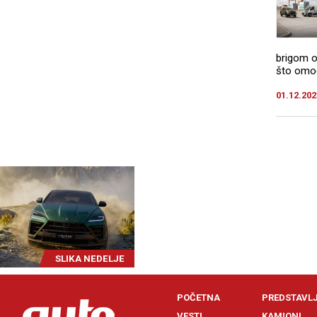
brigom o
što omogu
01.12.202
SLIKA NEDELJE
POČETNA
PREDSTAVL
VESTI
KAMIONI