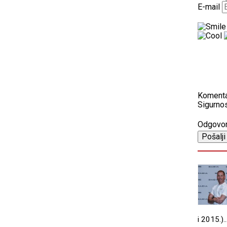
E-mail
Koment
Sigurnos
Odgovo
i 2015.)..