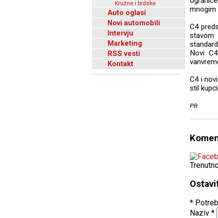
ogranič
Kružne i brdske
mnogim 
Auto oglasi
Novi automobili
C4 preds
Intervju
stavom 
Marketing
standar
Novi C4
RSS vesti
vanvreme
Kontakt
C4 i novi
stil kup
PR
Komen
Trenutn
Ostavi
* Potreb
Naziv
*