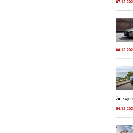
07.12.202
06.12.202
žiri koji
04.12.202