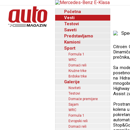
Početna
Vesti
Testovi
Saveti
Predstavljamo
Kamioni
Citroën 
Sport
Dinamiča
Formula 1
prečnika,
WRC
Domaći reli
Sa model
Kružne trke
posebno 
Brdske trke
na Hidra
Galerije
mnogobro
Noviteti
Highway 
Assist z
Testovi
Domaće premijere
Prostran
Sajam
kolena u
WRC
pokretan
Formula 1
automat
Evropski reli
Stop&Go
Domaći reli