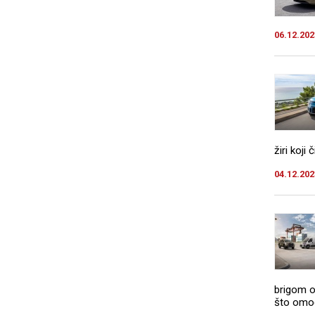
06.12.202
žiri koji
04.12.202
brigom o
što omogu