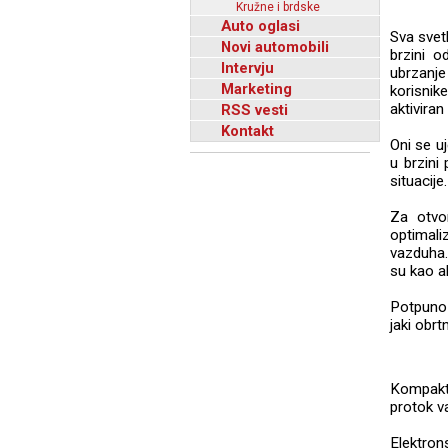
Kružne i brdske
Auto oglasi
Sva svet
Novi automobili
brzini o
Intervju
ubrzanje
Marketing
korisnik
aktivira
RSS vesti
Kontakt
Oni se u
u brzini
situacije.
Za otvor
optimali
vazduha.
su kao a
Potpuno 
jaki obr
Kompaktn
protok v
Elektron