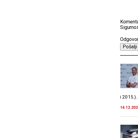
Koment
Sigurnos
Odgovo
i 2015.)..
14.12.202