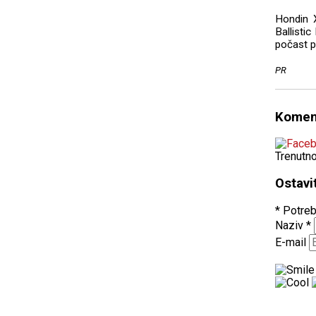
Hondin X
Ballistic
počast p
PR
Komen
Trenutn
Ostavi
* Potreb
Naziv
*
E-mail