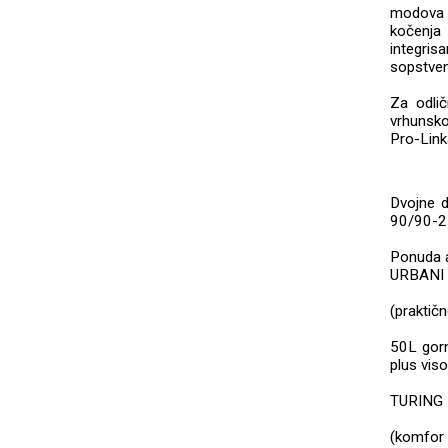
modova 
kočenja
integris
sopstven
Za odlič
vrhunsk
Pro-Link
Dvojne d
90/90-21
Ponuda a
URBANI
(praktičn
50L gorn
plus viso
TURING
(komfor i