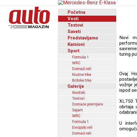
Početna
Vesti
Testovi
Saveti
Novi m
Predstavljamo
perform
Kamioni
savreme
Sport
turing pu
Formula 1
WRC
Domaći reli
Ovaj Ho
Kružne trke
postavl
Brdske trke
vožnje j
Galerije
ispod sed
Noviteti
Testovi
XL750 Tr
Domaće premijere
obrtaja 
Sajam
odabrani
WRC
Formula 1
U inter
Evropski reli
omogućav
Domaći reli