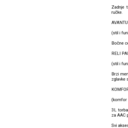
Zadnje t
ručke.
AVANTU
(stil i f
Bočne ce
RELI P
(stil i f
Brzi menj
zglavke 
KOMFOR
(komfor 
3L torba 
za AAC p
Svi akse