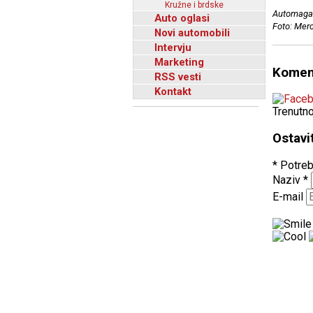
Kružne i brdske
Automagaz
Auto oglasi
Foto: Mer
Novi automobili
Intervju
Marketing
Komen
RSS vesti
Kontakt
Trenutn
Ostavi
* Potreb
Naziv
*
E-mail