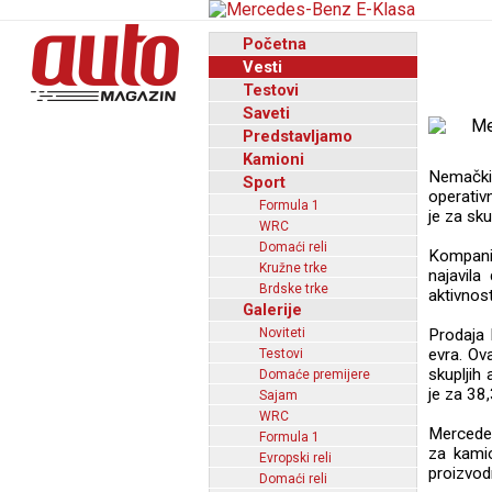
Početna
Vesti
Testovi
Saveti
Predstavljamo
Kamioni
Nemački
Sport
operativ
Formula 1
je za sku
WRC
Domaći reli
Kompanij
Kružne trke
najavila
Brdske trke
aktivnost
Galerije
Noviteti
Prodaja 
evra. Ov
Testovi
skupljih
Domaće premijere
je za 38
Sajam
WRC
Mercedes
Formula 1
za kamio
Evropski reli
proizvod
Domaći reli