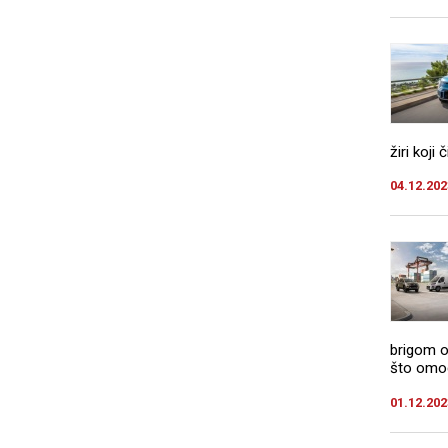
žiri koji
04.12.202
brigom o
što omogu
01.12.202