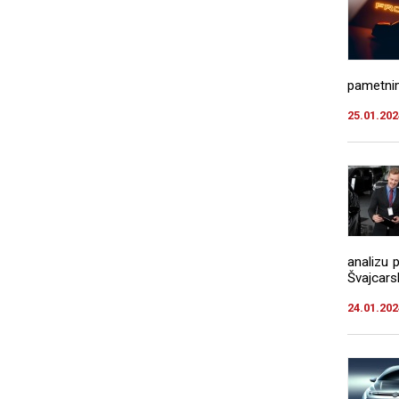
pametnim
25.01.202
analizu 
Švajcarsk
24.01.202