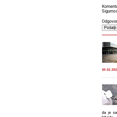
Koment
Sigurnos
Odgovo
05.02.202
da je sa