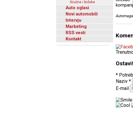
Kružne i brdske
kompanija
Auto oglasi
Novi automobili
Automagaz
Intervju
Marketing
RSS vesti
Komen
Kontakt
Trenutn
Ostavi
* Potreb
Naziv
*
E-mail