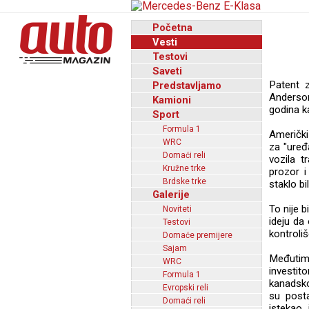
Početna
Vesti
Testovi
Saveti
Patent 
Predstavljamo
Anderso
Kamioni
godina ka
Sport
Formula 1
Američki
WRC
za "uređ
Domaći reli
vozila 
Kružne trke
prozor i
Brdske trke
staklo b
Galerije
To nije 
Noviteti
ideju da
Testovi
kontroliš
Domaće premijere
Sajam
Međutim
WRC
investit
Formula 1
kanadskoj
Evropski reli
su post
Domaći reli
istekao