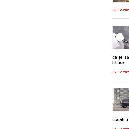
05.02.202
da je sa
hibride.
02.02.202
dodatnu 