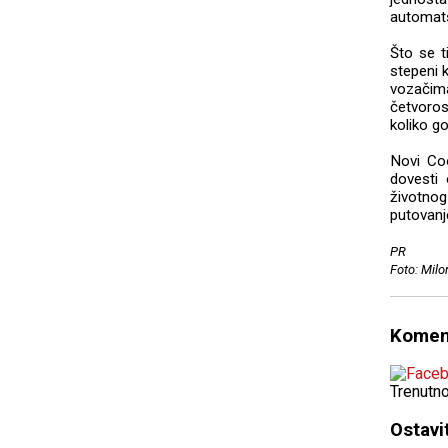
automatsk
Što se 
stepeni 
vozačima
četvoros
koliko g
Novi Co
dovesti 
životnog
putovanj
PR
Foto: Milo
Komen
Trenutn
Ostavi