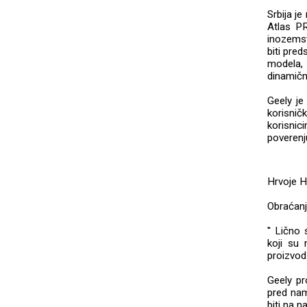
Srbija je
Atlas PR
inozemst
biti pre
modela, 
dinamičn
Geely je
korisnič
korisni
poverenj
Hrvoje H
Obraćanj
'' Lično
koji su 
proizvod
Geely p
pred nam
biti na 