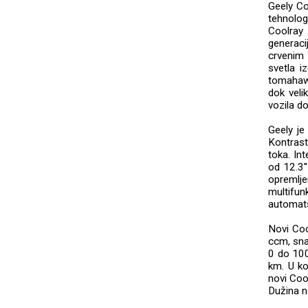
Geely Co
tehnologi
Coolray 
generaci
crvenim 
svetla i
tomahawk
dok veli
vozila d
Geely je
Kontrast
toka. Int
od 12.3'
opremlje
multifu
automat
Novi Coo
ccm, sna
0 do 10
km. U k
novi Coo
Dužina n