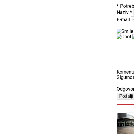
* Potreb
Naziv
*
E-mail
Koment
Sigurnos
Odgovo