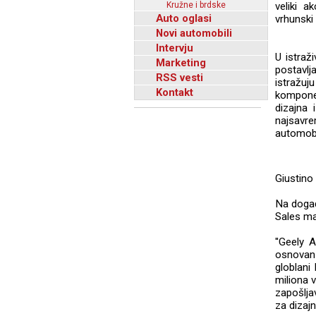
Kružne i brdske
veliki a
Auto oglasi
vrhunski 
Novi automobili
Intervju
U istraži
Marketing
postavlj
RSS vesti
istražuj
Kontakt
komponen
dizajna 
najsavre
automobi
Giustino
Na događ
Sales man
''Geely 
osnovan 
globlani
miliona 
zapošljav
za dizajn