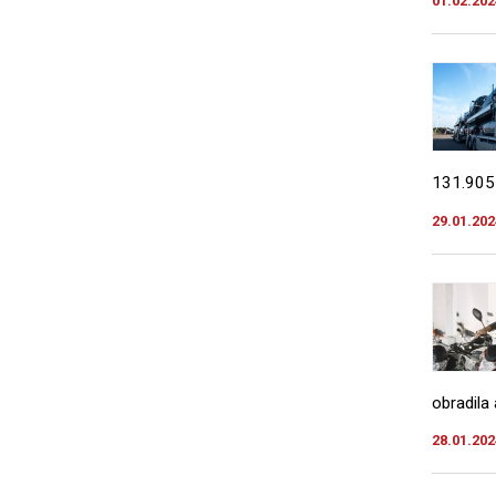
01.02.202
131.905 
29.01.202
obradila
28.01.202