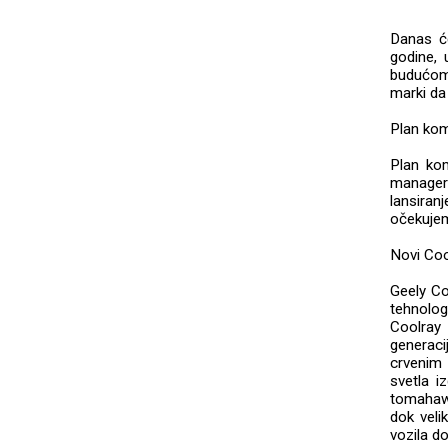
Danas će
godine,
budućom 
marki da 
Plan kom
Plan kom
manager
lansiran
očekuje
Novi Coo
Geely Co
tehnologi
Coolray 
generaci
crvenim 
svetla i
tomahawk
dok veli
vozila d