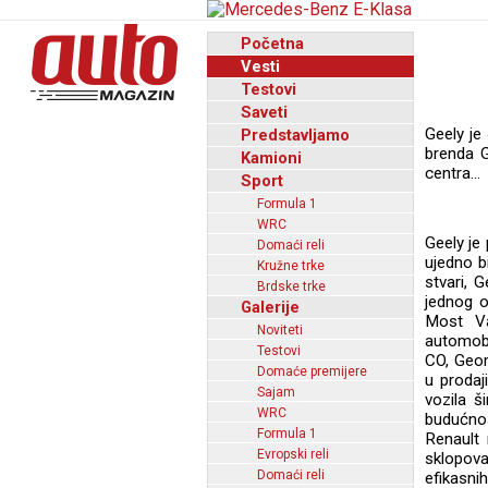
Početna
Vesti
Testovi
Saveti
Geely je
Predstavljamo
brenda G
Kamioni
centra...
Sport
Formula 1
WRC
Geely je
Domaći reli
ujedno b
Kružne trke
stvari, 
Brdske trke
jednog o
Galerije
Most Va
Noviteti
automobi
Testovi
CO, Geom
Domaće premijere
u prodaj
Sajam
vozila š
WRC
budućno
Formula 1
Renault 
Evropski reli
sklopova
Domaći reli
efikasni