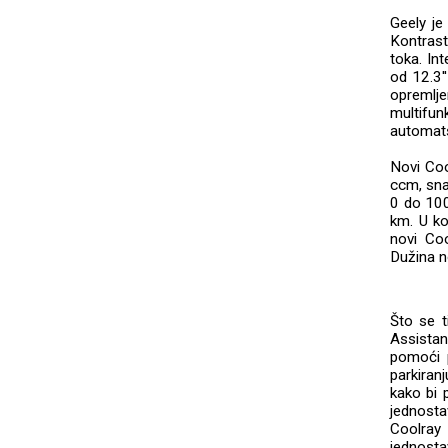
Geely je
Kontrast
toka. Int
od 12.3'
opremlje
multifu
automat
Novi Coo
ccm, sna
0 do 10
km. U k
novi Coo
Dužina n
Što se t
Assista
pomoći 
parkiran
kako bi 
jednosta
Coolray 
jednosta