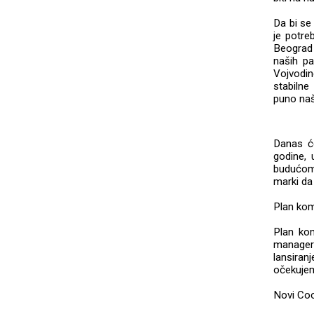
Da bi se
je potre
Beograd 
naših pa
Vojvodin
stabilne
puno naš
Danas će
godine,
budućom 
marki da 
Plan kom
Plan kom
manager
lansiran
očekuje
Novi Coo