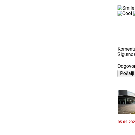
Koment
Sigurnos
Odgovo
05.02.202