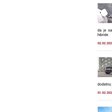
da je sa
hibride.
02.02.202
dodatnu 
01.02.202