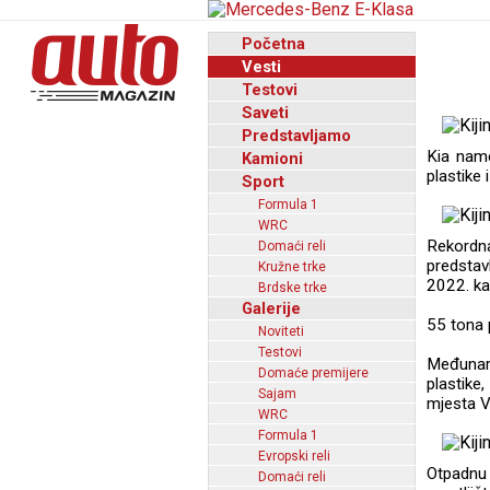
Početna
Vesti
Testovi
Saveti
Predstavljamo
Kia name
Kamioni
plastike 
Sport
Formula 1
WRC
Rekordna
Domaći reli
predstav
Kružne trke
2022. ka
Brdske trke
Galerije
55 tona 
Noviteti
Testovi
Međunaro
Domaće premijere
plastike
Sajam
mjesta V
WRC
Formula 1
Evropski reli
Otpadnu 
Domaći reli