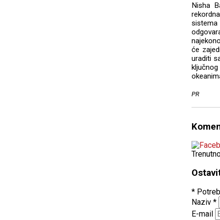
Nisha Ba
rekordn
sistema
odgovar
najekono
će zaje
uraditi s
ključno
okeanima
PR
Komen
Trenutn
Ostavi
* Potreb
Naziv
*
E-mail