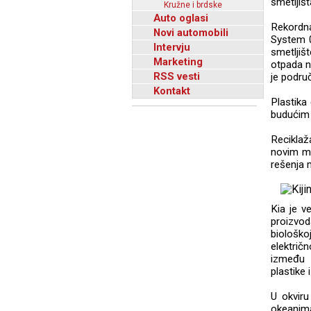
smetljiš
Kružne i brdske
Auto oglasi
Rekordna
Novi automobili
System 0
Intervju
smetljiš
Marketing
otpada n
RSS vesti
je podru
Kontakt
Plastika 
budućim
Reciklaž
novim mo
rešenja m
Kia je v
proizvod
biološk
električ
između 
plastike 
U okviru
okeanim