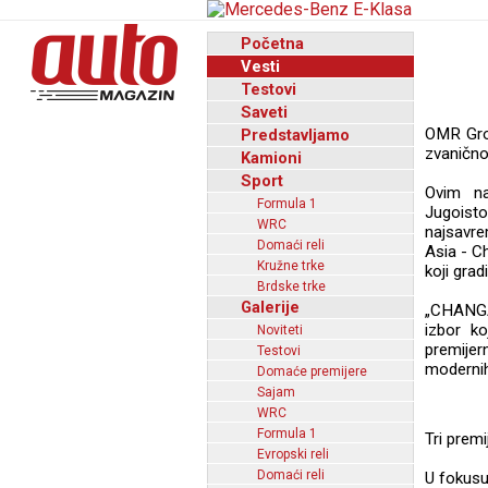
Početna
Vesti
Testovi
Saveti
OMR Gro
Predstavljamo
zvanično
Kamioni
Sport
Ovim na
Formula 1
Jugoist
WRC
najsavre
Domaći reli
Asia - C
Kružne trke
koji gra
Brdske trke
Galerije
„CHANGAN
izbor ko
Noviteti
premijer
Testovi
modernih
Domaće premijere
Sajam
WRC
Formula 1
Tri prem
Evropski reli
Domaći reli
U fokusu