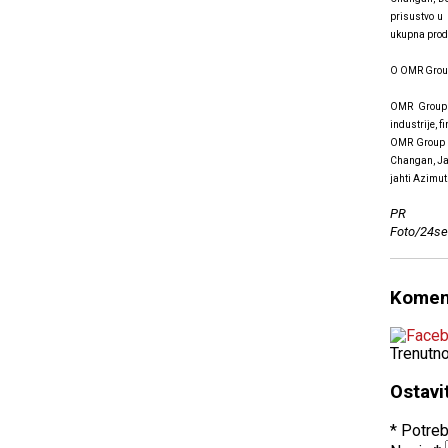
prisustvo u 
ukupna proda
O OMR Gro
OMR Group j
industrije, 
OMR Group ob
Changan, Jag
jahti Azimut
PR
Foto/24se
Komen
Trenutn
Ostavi
* Potreb