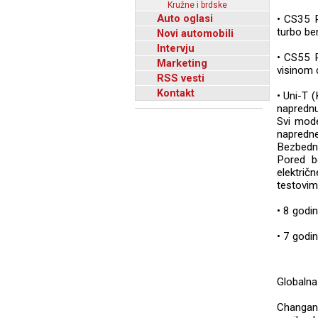
Kružne i brdske
Auto oglasi
• CS35 P
turbo b
Novi automobili
Intervju
• CS55 P
Marketing
visinom 
RSS vesti
Kontakt
• Uni-T (
naprednu
Svi mode
napredne
Bezbedno
Pored b
električ
testovima
• 8 godi
• 7 godin
Globalna
Changan 