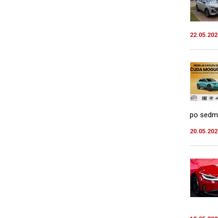
22.05.202
po sedmi 
20.05.202